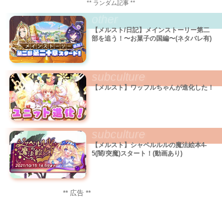
** ランダム記事 **
other
【メルスト/日記】メインストーリー第二
部を追う！〜お菓子の国編〜(ネタバレ有)
subculture
【メルスト】ワッフルちゃんが進化した！
subculture
【メルスト】シャペルルルの魔法絵本4-
5(闇/突魔)スタート！(動画あり)
** 広告 **