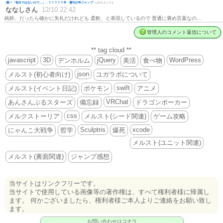
(
殿一「告白ではないので…」←？？？？？💢 週刊少年ジャンプ
へのコメント)
ななしさん
12/10 22:42
純粋、だったら確かに失礼だけれども 柔軟、と表現しているので 普通に褒め言葉なの…
管理人のコメント返信について
** tag cloud **
javascript
3D
jQuery
WordPress
デンホルム
美活
食べ物
json
メルスト(初心者向け)
ユガラボについて
swift
メルスト(イベント日記)
ポケモン
アニメ
VRChat
あんさんぶるスターズ
備忘録
ドラゴンポーカー
css
メルクストーリア
メルスト(シード関連)
ゲーム攻略
Sculptris
xcode
にゃんこ大戦争
哲学
爆死
メルスト(ユニット関連)
メルスト(裏面関連)
ジャンプ感想
当サイトはリンクフリーです。
当サイトで使用している画像等の著作権は、すべて権利者様に帰属し
ます。 何かございましたら、権利者様ご本人よりご連絡をお願い致し
ます。
お問い合わせはコチラ