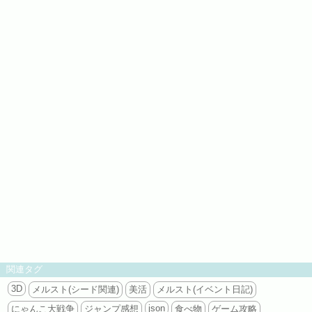
関連タグ
3D
メルスト(シード関連)
美活
メルスト(イベント日記)
json
にゃんこ大戦争
ジャンプ感想
食べ物
ゲーム攻略