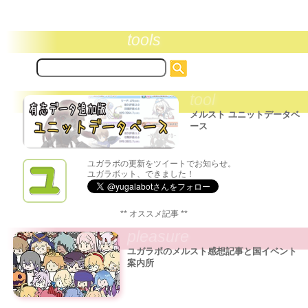
tools
サ
イ
ト
tool
内
検
メルスト ユニットデータベ
索:
ース
ユガラボの更新をツイートでお知らせ。
ユガラボット、できました！
** オススメ記事 **
pleasure
ユガラボのメルスト感想記事と国イベント
案内所