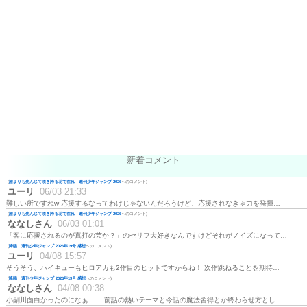
新着コメント
(
誰よりも先んじて咲き誇る花で在れ 週刊少年ジャンプ 2026
へのコメント)
ユーリ
06/03 21:33
難しい所ですねw 応援するなってわけじゃないんだろうけど、応援されなきゃ力を発揮…
(
誰よりも先んじて咲き誇る花で在れ 週刊少年ジャンプ 2026
へのコメント)
ななしさん
06/03 01:01
「客に応援されるのが真打の芸か？」のセリフ大好きなんですけどそれがノイズになって…
(
降臨 週刊少年ジャンプ 2026年19号 感想
へのコメント)
ユーリ
04/08 15:57
そうそう、ハイキューもヒロアカも2作目のヒットですからね！ 次作跳ねることを期待…
(
降臨 週刊少年ジャンプ 2026年19号 感想
へのコメント)
ななしさん
04/08 00:38
小副川面白かったのになぁ…… 前話の熱いテーマと今話の魔法習得とか終わらせ方とし…