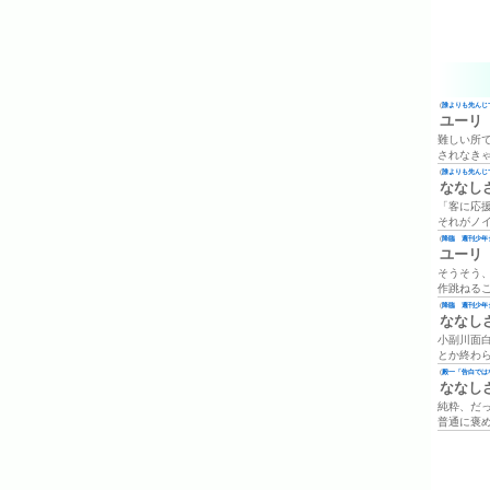
(
誰よりも先んじて
ユーリ
難しい所
されなき
(
誰よりも先んじて
ななし
「客に応
それがノ
(
降臨 週刊少年ジ
ユーリ
そうそう
作跳ねる
(
降臨 週刊少年ジ
ななし
小副川面
とか終わ
(
殿一「告白では
ななし
純粋、だ
普通に褒