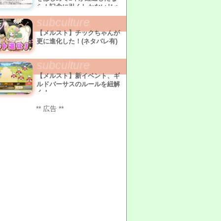
ら！記念に引くしかないじゃ
ない！
subculture
【メルスト】チックちゃんが
更に進化した！(ネタバレ有)
subculture
【メルスト】新イベント、ギ
ルドバーサスのルールを紐解
く！
** 広告 **