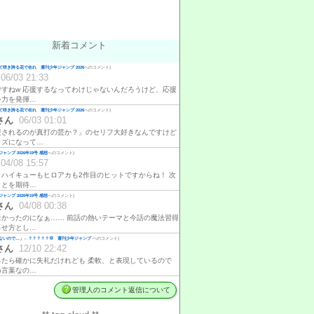
新着コメント
咲き誇る花で在れ 週刊少年ジャンプ 2026
へのコメント)
06/03 21:33
ですねw 応援するなってわけじゃないんだろうけど、応援
ゃ力を発揮…
咲き誇る花で在れ 週刊少年ジャンプ 2026
へのコメント)
さん
06/03 01:01
援されるのが真打の芸か？」のセリフ大好きなんですけど
イズになって…
ャンプ 2026年19号 感想
へのコメント)
04/08 15:57
、ハイキューもヒロアカも2作目のヒットですからね！ 次
ことを期待…
ャンプ 2026年19号 感想
へのコメント)
さん
04/08 00:38
白かったのになぁ…… 前話の熱いテーマと今話の魔法習得
らせ方とし…
ないので…」←？？？？？💢 週刊少年ジャンプ
へのコメント)
さん
12/10 22:42
ったら確かに失礼だけれども 柔軟、と表現しているので
め言葉なの…
管理人のコメント返信について