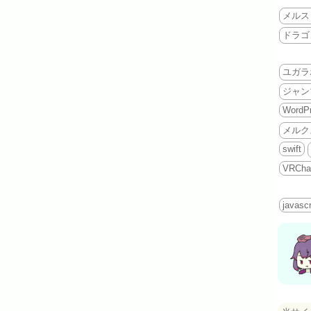
メルス
ドラゴ
ユガラ
ジャン
WordP
メルク
swift
VRCha
javascr