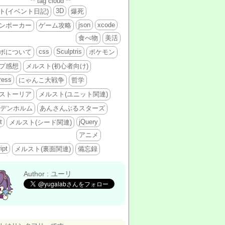
** tag cloud **
3D
ト(イベント日記)
爆死
json
xcode
ンポーカー
ゲーム攻略
食べ物
美活
css
Sculptris
ボについて
ポケモン
プ感想
メルスト(初心者向け)
ress
にゃんこ大戦争
哲学
ストーリア
メルスト(ユニット関連)
デンホルム
あんさんぶるスターズ
t
jQuery
メルスト(シード関連)
アニメ
ipt
メルスト(裏面関連)
備忘録
Author : ユーリ