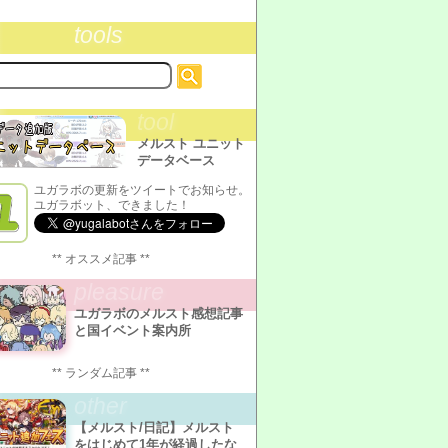
tools
tool
メルスト ユニット
データベース
ユガラボの更新をツイートでお知らせ。
ユガラボット、できました！
** オススメ記事 **
pleasure
ユガラボのメルスト感想記事
と国イベント案内所
** ランダム記事 **
other
【メルスト/日記】メルスト
をはじめて1年が経過したな