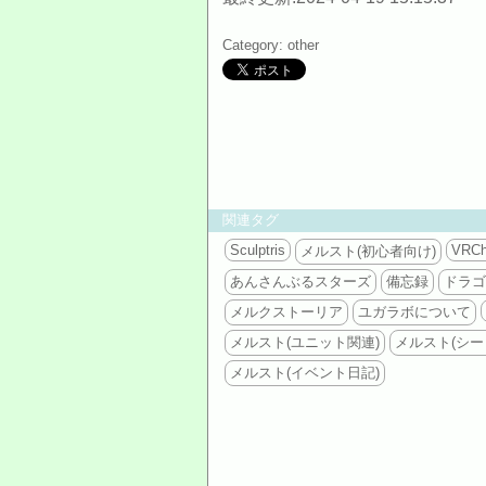
Category: other
関連タグ
Sculptris
VRCh
メルスト(初心者向け)
あんさんぶるスターズ
備忘録
ドラゴ
メルクストーリア
ユガラボについて
メルスト(ユニット関連)
メルスト(シー
メルスト(イベント日記)