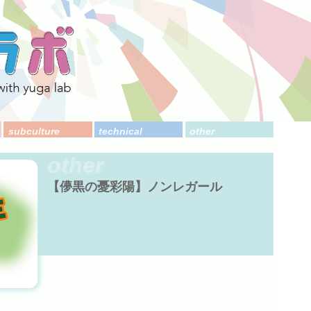
subculture
technical
other
other
【儚黒の憂彩陽】ノンレガール