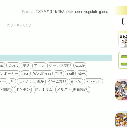
Posted: 2024/4/19 15:15
Author: user_yugalab_guest
サ
イ
スポンサーリンク
ト
内
検
索:
at
jQuery
xcode
美活
アニメ
ジャンプ感想
json
WordPress
swift
ンポーカー
哲学
爆死
css
3D
javascript
にゃんこ大戦争
ゲーム攻略
食べ物
ド関連)
ポケモン
デンホルム
メルスト(裏面関連)