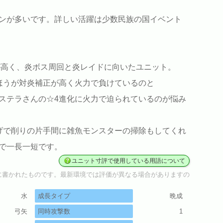
ンが多いです。詳しい活躍は少数民族の国イベント
Sが高く、炎ボス周回と炎レイドに向いたユニット。
ほうが対炎補正が高く火力で負けているのと
ステラさんの☆4進化に火力で迫られているのが悩み
げで削りの片手間に雑魚モンスターの掃除もしてくれ
で一長一短です。
ユニット寸評で使用している用語について
に書かれたものです。最新環境では評価が異なる場合がありますの
水
成長タイプ
晩成
弓矢
同時攻撃数
1