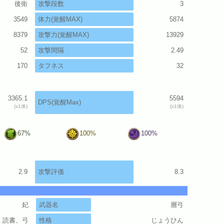
後衛
攻撃段数
3
3549
体力(覚醒MAX)
5874
8379
攻撃力(覚醒MAX)
13929
52
攻撃間隔
2.49
170
タフネス
32
3365.1
5594
DPS(覚醒Max)
(x1体)
(x1体)
67%
100%
100%
2.9
攻撃評価
8.3
妃
武器名
層弓
、読書、弓
性格
じょうひん