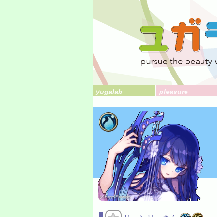
yugalab
pleasure
(c)HappyElements