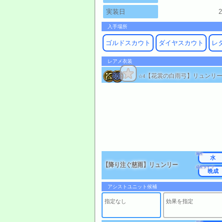
実装日
2
入手場所
ゴルドスカウト
ダイヤスカウト
レ
レアメ衣装
【花裳の白雨弓】リュンリ
☆4
属性
水
【降り注ぐ慈雨】リュンリー
成長タイプ
晩成
アシストユニット候補
指定なし
効果を指定