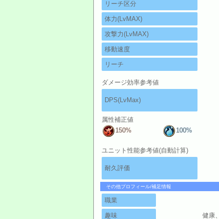
リーチ区分
体力(LvMAX)
攻撃力(LvMAX)
移動速度
リーチ
ダメージ効率参考値
DPS(LvMax)
属性補正値
150%
100%
ユニット性能参考値(自動計算)
耐久評価
その他プロフィール/補足情報
職業
趣味
健康