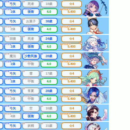
武器種
出身
年齢
レア
弓矢
死者
18歳
☆4
同時攻撃
リーチ区分
連携
最大防護力
1体
後衛
4.0
5.400
武器種
出身
年齢
レア
弓矢
お菓子
38歳
☆4
同時攻撃
リーチ区分
連携
最大防護力
2体
後衛
4.0
5.400
武器種
出身
年齢
レア
回復
死者
24歳
☆4
同時攻撃
リーチ区分
連携
最大防護力
1体
後衛
4.0
5.400
武器種
出身
年齢
レア
魔法
少数民族
28歳
☆4
同時攻撃
リーチ区分
連携
最大防護力
1体
中衛
4.0
5.400
武器種
出身
年齢
レア
弓矢
雪
17歳
☆4
同時攻撃
リーチ区分
連携
最大防護力
1体
中衛
4.0
5.400
武器種
出身
年齢
レア
弓矢
常夏
28歳
☆4
同時攻撃
リーチ区分
連携
最大防護力
2体
中衛
4.0
5.400
武器種
出身
年齢
レア
弓矢
空
16歳
☆4
同時攻撃
リーチ区分
連携
最大防護力
4体
後衛
4.0
5.400
武器種
出身
年齢
レア
弓矢
妖精
15歳
☆4