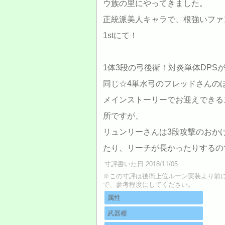
ウ族の里にやってきました。
正統派美人キャラで、根強いファ
1stにて！
1体3段の弓後衛！対炎単体DP
同じ☆4単水弓のフレッドさんの
メインストーリーでお迎えできる
所ですが、
リュンリーさんは3段攻撃のおか
たり、リーチが長かったりするの
寸評書いた日:2018/11/05
※この寸評は後衛上位ルーン実装より前
で、参考程度にしてください。
属性
武器種