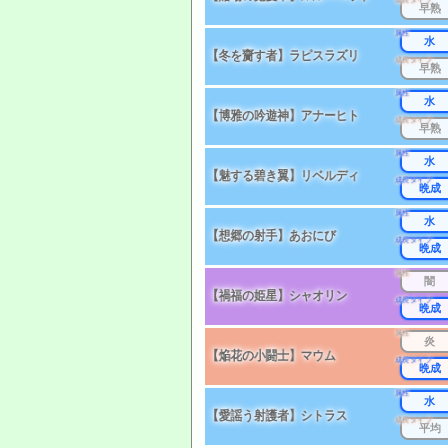
早熟
属性
水
【冬を齎す者】ラピスラズリ
成長タイプ
早熟
属性
水
【博雅の吟遊神】アナーヒト
成長タイプ
早熟
属性
水
【魅する碧き翼】リベルディ
成長タイプ
晩成
属性
水
【想郷の射手】あおにび
成長タイプ
晩成
属性
闇
【禍福の姫星】シャオリン
成長タイプ
晩成
属性
炎
【焔花の小闘士】マウム
成長タイプ
晩成
属性
水
【愛謡う射護者】シトラス
成長タイプ
平均