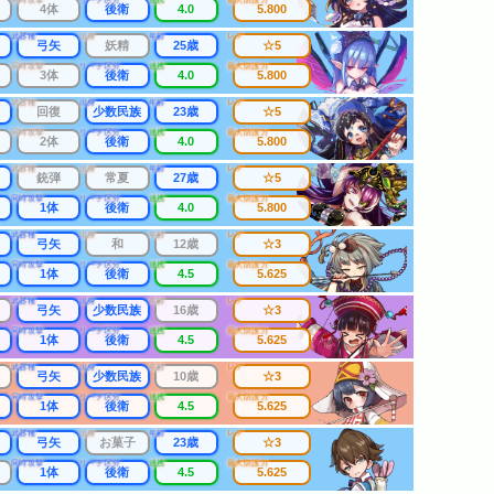
4体
後衛
4.0
5.800
武器種
出身
年齢
レア
弓矢
妖精
25歳
☆5
同時攻撃
リーチ区分
連携
最大防護力
3体
後衛
4.0
5.800
武器種
出身
年齢
レア
回復
少数民族
23歳
☆5
同時攻撃
リーチ区分
連携
最大防護力
2体
後衛
4.0
5.800
武器種
出身
年齢
レア
銃弾
常夏
27歳
☆5
同時攻撃
リーチ区分
連携
最大防護力
1体
後衛
4.0
5.800
武器種
出身
年齢
レア
弓矢
和
12歳
☆3
同時攻撃
リーチ区分
連携
最大防護力
1体
後衛
4.5
5.625
武器種
出身
年齢
レア
弓矢
少数民族
16歳
☆3
同時攻撃
リーチ区分
連携
最大防護力
1体
後衛
4.5
5.625
武器種
出身
年齢
レア
弓矢
少数民族
10歳
☆3
同時攻撃
リーチ区分
連携
最大防護力
1体
後衛
4.5
5.625
武器種
出身
年齢
レア
弓矢
お菓子
23歳
☆3
同時攻撃
リーチ区分
連携
最大防護力
1体
後衛
4.5
5.625