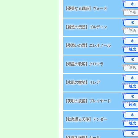
属性
水
【優美なる縹詩】ヴォーヌ
成長タイプ
早熟
属性
水
【麗想の伝匠】ゴルディン
成長タイプ
平均
属性
水
【夢添いの君】エレオノール
成長タイプ
晩成
属性
水
【煌星の歌客】クロウラ
成長タイプ
早熟
属性
水
【氷肌の微笑】リレア
成長タイプ
晩成
属性
水
【夜明の統星】プレイヤード
成長タイプ
晩成
属性
水
【叡泉護る天使】テンダー
成長タイプ
晩成
属性
水
【冬渡る雨翅】キーリ