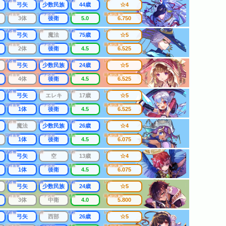
武器種
出身
年齢
レア
弓矢
少数民族
44歳
☆4
同時攻撃
リーチ区分
連携
最大防護力
3体
後衛
5.0
6.750
武器種
出身
年齢
レア
弓矢
魔法
75歳
☆5
同時攻撃
リーチ区分
連携
最大防護力
2体
後衛
4.5
6.525
武器種
出身
年齢
レア
弓矢
少数民族
24歳
☆5
同時攻撃
リーチ区分
連携
最大防護力
4体
後衛
4.5
6.525
武器種
出身
年齢
レア
弓矢
エレキ
17歳
☆5
同時攻撃
リーチ区分
連携
最大防護力
1体
後衛
4.5
6.525
武器種
出身
年齢
レア
魔法
少数民族
26歳
☆4
同時攻撃
リーチ区分
連携
最大防護力
1体
後衛
4.5
6.075
武器種
出身
年齢
レア
弓矢
空
13歳
☆4
同時攻撃
リーチ区分
連携
最大防護力
1体
後衛
4.5
6.075
武器種
出身
年齢
レア
弓矢
少数民族
24歳
☆5
同時攻撃
リーチ区分
連携
最大防護力
3体
中衛
4.0
5.800
武器種
出身
年齢
レア
弓矢
西部
26歳
☆5
同時攻撃
リーチ区分
連携
最大防護力