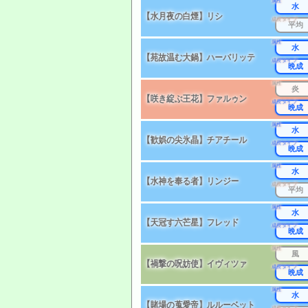
属性
水
【水月夜の白煙】リシ
成長タイプ
平均
属性
水
【苑故温む大鍋】ハーバリッテ
成長タイプ
晩成
属性
炎
【咲き綻ぶ王花】ファルゥン
成長タイプ
晩成
属性
水
【歓娯の尖氷晶】チアチール
成長タイプ
晩成
属性
水
【水神を奉る者】リンジー
成長タイプ
平均
属性
水
【天冠す六芒星】フレッド
成長タイプ
晩成
属性
風
【禍撃の呪妨使】イヴィツァ
成長タイプ
晩成
属性
水
【賭場の蒐愛帝】ルルーベット
成長タイプ