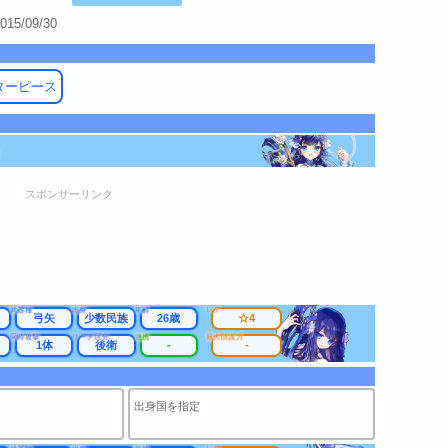
015/09/30
ターピース
ー
スポンサーリンク
武器種
出身
年齢
レア
弓矢
少数民族
26歳
☆4
同時攻撃
リーチ区分
連携
最大防護力
1体
後衛
-
-
出身国を指定