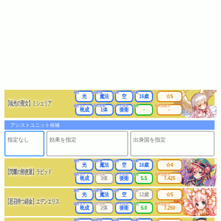
属性
武器種
出身
年齢
レア
光
魔法
空
16歳
☆5
【暁光の聖女】ミシェリア
成長タイプ
同時攻撃
リーチ区分
連携
最大防護力
晩成
1体
後衛
-
-
アシストユニット候補
指定なし
効果を指定
出身国を指定
属性
武器種
出身
年齢
レア
光
魔法
空
16歳
☆4
【閃耀の郵便屋】ラピッド
成長タイプ
同時攻撃
リーチ区分
連携
最大防護力
晩成
3体
後衛
5.5
7.425
属性
武器種
出身
年齢
レア
光
魔法
空
12歳
☆5
【思召待つ緋金】エデンエリス
成長タイプ
同時攻撃
リーチ区分
連携
最大防護力
晩成
2体
後衛
5.0
7.250
属性
武器種
出身
年齢
レア