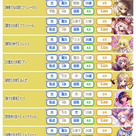
属性
武器種
出身
年齢
レア
光
魔法
動物
16歳
☆5
【舞奏でる白譜】フリューゲル
成長タイプ
同時攻撃
リーチ区分
連携
最大防護力
早熟
4体
後衛
4.0
5.800
属性
武器種
出身
年齢
レア
光
魔法
お菓子
17歳
☆5
【覆世の白夜】フランシール
成長タイプ
同時攻撃
リーチ区分
連携
最大防護力
晩成
3体
後衛
4.0
5.800
属性
武器種
出身
年齢
レア
光
魔法
アスタリアの世界
16歳
☆3
【輝羽の神子】コレット
成長タイプ
同時攻撃
リーチ区分
連携
最大防護力
晩成
3体
後衛
4.5
5.625
属性
武器種
出身
年齢
レア
光
魔法
魔法
14歳
☆3
【大魔女の末裔】アン
成長タイプ
同時攻撃
リーチ区分
連携
最大防護力
晩成
1体
後衛
4.5
5.625
属性
武器種
出身
年齢
レア
光
弓矢
和
16歳
☆4
【紲想う光射】あんず
成長タイプ
同時攻撃
リーチ区分
連携
最大防護力
晩成
1体
後衛
4.0
5.400
属性
武器種
出身
年齢
レア
光
魔法
和
30歳
☆4
【奏でる誓笛】たづ
成長タイプ
同時攻撃
リーチ区分
連携
最大防護力
晩成
4体
後衛
4.0
5.400
属性
武器種
出身
年齢
レア
光
弓矢
空
19歳
☆4
【黙視考の目々】メメララメル
成長タイプ
同時攻撃
リーチ区分
連携
最大防護力
晩成
3体
後衛
4.0
5.400
属性
武器種
出身
年齢
レア
光
魔法
お菓子
26歳
☆4
【溢愛の注ぎ手】ミルフィーノ