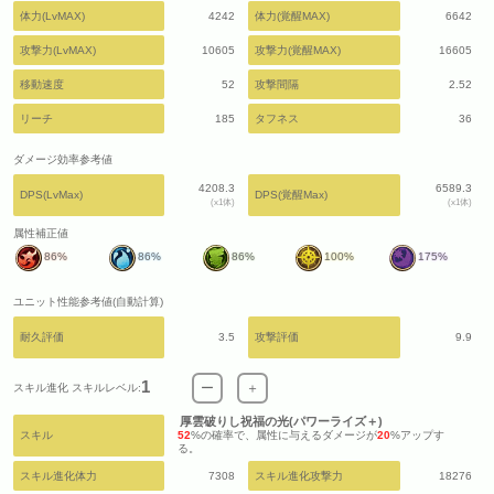
体力(LvMAX)
4242
体力(覚醒MAX)
6642
攻撃力(LvMAX)
10605
攻撃力(覚醒MAX)
16605
移動速度
52
攻撃間隔
2.52
リーチ
185
タフネス
36
ダメージ効率参考値
4208.3
6589.3
DPS(LvMax)
DPS(覚醒Max)
(x1体)
(x1体)
属性補正値
86%
86%
86%
100%
175%
ユニット性能参考値(自動計算)
耐久評価
3.5
攻撃評価
9.9
1
ー
＋
スキル進化 スキルレベル:
厚雲破りし祝福の光(パワーライズ＋)
スキル
52
%の確率で、属性に与えるダメージが
20
%アップす
る。
スキル進化体力
7308
スキル進化攻撃力
18276