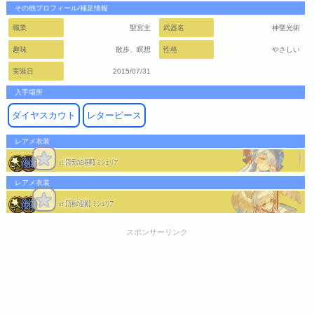
その他プロフィール/補足情報
職業
聖宮主
武器名
神聖光術
趣味
散歩、瞑想
性格
やさしい
実装日
2015/07/31
入手場所
ダイヤスカウト
レターピース
レアメ衣装
【聖天の白昼夢】ミシェリア
☆5
レアメ衣装
【万祈の聖翼】ミシェリア
☆5
スポンサーリンク