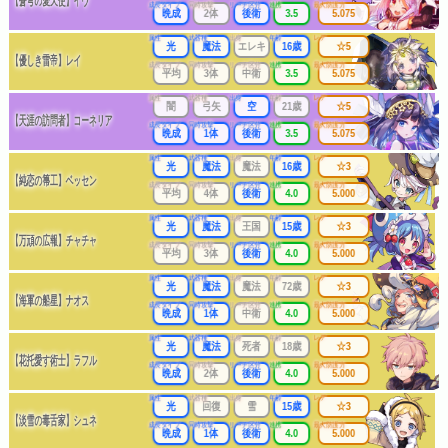
【蒼穹の愛天使】イヴ
成長タイプ
同時攻撃
リーチ区分
連携
最大防護力
晩成
2体
後衛
3.5
5.075
属性
武器種
出身
年齢
レア
光
魔法
エレキ
16歳
☆5
【優しき雷帝】レイ
成長タイプ
同時攻撃
リーチ区分
連携
最大防護力
平均
3体
中衛
3.5
5.075
属性
武器種
出身
年齢
レア
闇
弓矢
空
21歳
☆5
【天涯の訪問者】コーネリア
成長タイプ
同時攻撃
リーチ区分
連携
最大防護力
晩成
1体
後衛
3.5
5.075
属性
武器種
出身
年齢
レア
光
魔法
魔法
16歳
☆3
【純恋の箒工】ベッセン
成長タイプ
同時攻撃
リーチ区分
連携
最大防護力
平均
4体
後衛
4.0
5.000
属性
武器種
出身
年齢
レア
光
魔法
王国
15歳
☆3
【万頑の広報】チャチャ
成長タイプ
同時攻撃
リーチ区分
連携
最大防護力
平均
3体
後衛
4.0
5.000
属性
武器種
出身
年齢
レア
光
魔法
魔法
72歳
☆3
【海軍の船星】ナオス
成長タイプ
同時攻撃
リーチ区分
連携
最大防護力
晩成
1体
中衛
4.0
5.000
属性
武器種
出身
年齢
レア
光
魔法
死者
18歳
☆3
【花托愛す術士】ラフル
成長タイプ
同時攻撃
リーチ区分
連携
最大防護力
晩成
2体
後衛
4.0
5.000
属性
武器種
出身
年齢
レア
光
回復
雪
15歳
☆3
【淡雪の毒舌家】シュネ
成長タイプ
同時攻撃
リーチ区分
連携
最大防護力
晩成
1体
後衛
4.0
5.000