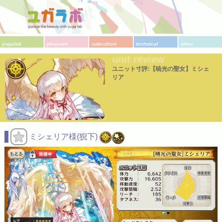
yugalab
pleasure
subculture
technical
other
unit review
ユニット寸評:【暁光の聖女】ミシェ
リア
(c)HappyElements
ミシェリア様(猊下)