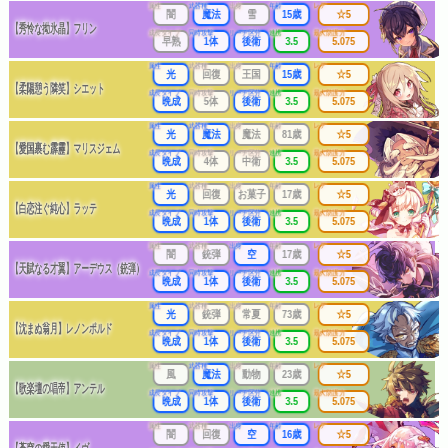
属性
武器種
出身
年齢
レア
闇
魔法
雪
15歳
☆5
【秀怜な拗氷晶】フリン
成長タイプ
同時攻撃
リーチ区分
連携
最大防護力
早熟
1体
後衛
3.5
5.075
属性
武器種
出身
年齢
レア
光
回復
王国
15歳
☆5
【柔陽憩う隣笑】シエット
成長タイプ
同時攻撃
リーチ区分
連携
最大防護力
晩成
5体
後衛
3.5
5.075
属性
武器種
出身
年齢
レア
光
魔法
魔法
81歳
☆5
【愛国裹む霹靂】マリスジェム
成長タイプ
同時攻撃
リーチ区分
連携
最大防護力
晩成
4体
中衛
3.5
5.075
属性
武器種
出身
年齢
レア
光
回復
お菓子
17歳
☆5
【白恋注ぐ純心】ラッテ
成長タイプ
同時攻撃
リーチ区分
連携
最大防護力
晩成
1体
後衛
3.5
5.075
属性
武器種
出身
年齢
レア
闇
銃弾
空
17歳
☆5
【天賦なる才翼】アーデウス（銃弾）
成長タイプ
同時攻撃
リーチ区分
連携
最大防護力
晩成
1体
後衛
3.5
5.075
属性
武器種
出身
年齢
レア
光
銃弾
常夏
73歳
☆5
【沈まぬ翁月】レノンポルド
成長タイプ
同時攻撃
リーチ区分
連携
最大防護力
晩成
1体
後衛
3.5
5.075
属性
武器種
出身
年齢
レア
風
魔法
動物
23歳
☆5
【歌楽壇の唱帝】アンテル
成長タイプ
同時攻撃
リーチ区分
連携
最大防護力
晩成
1体
後衛
3.5
5.075
属性
武器種
出身
年齢
レア
闇
回復
空
16歳
☆5