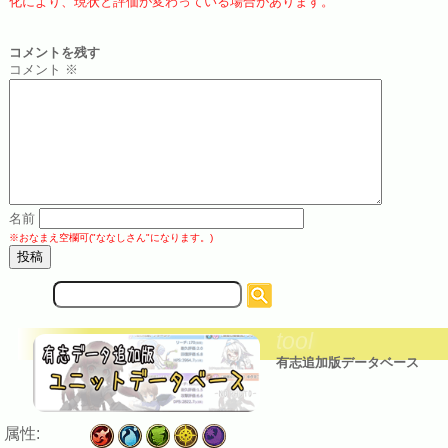
化により、現状と評価が変わっている場合があります。
コメントを残す
コメント
※
名前
※おなまえ空欄可("ななしさん"になります。)
サ
イ
ト
tool
内
検
有志追加版データベース
索:
属性: