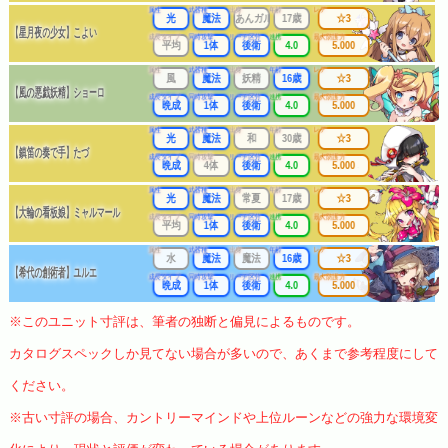
属性
武器種
出身
年齢
レア
光
魔法
あんガル
17歳
☆3
【星月夜の少女】こよい
成長タイプ
同時攻撃
リーチ区分
連携
最大防護力
平均
1体
後衛
4.0
5.000
属性
武器種
出身
年齢
レア
風
魔法
妖精
16歳
☆3
【風の悪戯妖精】ショーロ
成長タイプ
同時攻撃
リーチ区分
連携
最大防護力
晩成
1体
後衛
4.0
5.000
属性
武器種
出身
年齢
レア
光
魔法
和
30歳
☆3
【鎮笛の奏で手】たづ
成長タイプ
同時攻撃
リーチ区分
連携
最大防護力
晩成
4体
後衛
4.0
5.000
属性
武器種
出身
年齢
レア
光
魔法
常夏
17歳
☆3
【大輪の看板娘】ミャルマール
成長タイプ
同時攻撃
リーチ区分
連携
最大防護力
平均
1体
後衛
4.0
5.000
属性
武器種
出身
年齢
レア
水
魔法
魔法
16歳
☆3
【希代の創術者】ユルエ
成長タイプ
同時攻撃
リーチ区分
連携
最大防護力
晩成
1体
後衛
4.0
5.000
※このユニット寸評は、筆者の独断と偏見によるものです。
カタログスペックしか見てない場合が多いので、あくまで参考程度にして
ください。
※古い寸評の場合、カントリーマインドや上位ルーンなどの強力な環境変