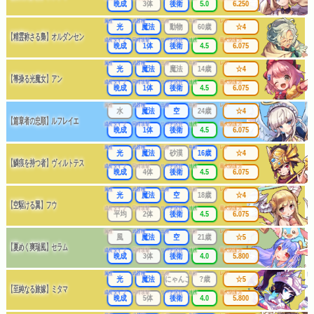
晩成
3体
後衛
5.0
6.250
属性
武器種
出身
年齢
レア
光
魔法
動物
60歳
☆4
【精霊称さる梟】オルダンセン
成長タイプ
同時攻撃
リーチ区分
連携
最大防護力
晩成
1体
後衛
4.5
6.075
属性
武器種
出身
年齢
レア
光
魔法
魔法
14歳
☆4
【箒操る光魔女】アン
成長タイプ
同時攻撃
リーチ区分
連携
最大防護力
晩成
1体
後衛
4.5
6.075
属性
武器種
出身
年齢
レア
水
魔法
空
24歳
☆4
【篇章者の忠順】ルフレイエ
成長タイプ
同時攻撃
リーチ区分
連携
最大防護力
晩成
1体
後衛
4.5
6.075
属性
武器種
出身
年齢
レア
光
魔法
砂漠
16歳
☆4
【鱗痕を持つ者】ヴィルトテス
成長タイプ
同時攻撃
リーチ区分
連携
最大防護力
晩成
4体
後衛
4.5
6.075
属性
武器種
出身
年齢
レア
光
魔法
空
18歳
☆4
【空駆ける翼】フウ
成長タイプ
同時攻撃
リーチ区分
連携
最大防護力
平均
2体
後衛
4.5
6.075
属性
武器種
出身
年齢
レア
風
魔法
空
21歳
☆5
【夏めく爽瑞風】セラム
成長タイプ
同時攻撃
リーチ区分
連携
最大防護力
晩成
3体
後衛
4.0
5.800
属性
武器種
出身
年齢
レア
光
魔法
にゃんこ
?歳
☆5
【至純なる旅嫁】ミタマ
成長タイプ
同時攻撃
リーチ区分
連携
最大防護力
晩成
5体
後衛
4.0
5.800