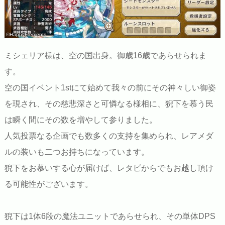
©HappyElements
ミシェリア様は、空の国出身。御歳16歳であらせられま
す。
空の国イベント1stにて始めて我々の前にその神々しい御姿
を現され、その慈悲深さと可憐なる様相に、猊下を慕う民
は瞬く間にその数を増やして参りました。
人気投票なる企画でも数多くの支持を集められ、レアメダ
ルの装いも二つお持ちになっています。
猊下をお慕いする心が届けば、レタピからでもお越し頂け
る可能性がございます。
猊下は1体6段の魔法ユニットであらせられ、その単体DPS