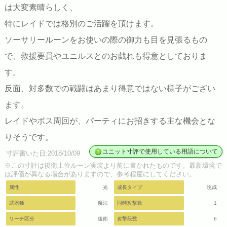
は大変素晴らしく、
特にレイドでは格別のご活躍を頂けます。
ソーサリールーンをお使いの際の御力も目を見張るもの
で、救援要員やユニルスとのお戯れも得意としておりま
す。
反面、対多数での戦闘はあまり得意ではない様子がござい
ます。
レイドやボス周回が、パーティにお招きする主な機会とな
りそうです。
ユニット寸評で使用している用語について
寸評書いた日:2018/10/09
※この寸評は後衛上位ルーン実装より前に書かれたものです。最新環境で
は評価が異なる場合がありますので、参考程度にしてください。
属性
光
成長タイプ
晩成
武器種
魔法
同時攻撃数
1
リーチ区分
後衛
攻撃段数
6