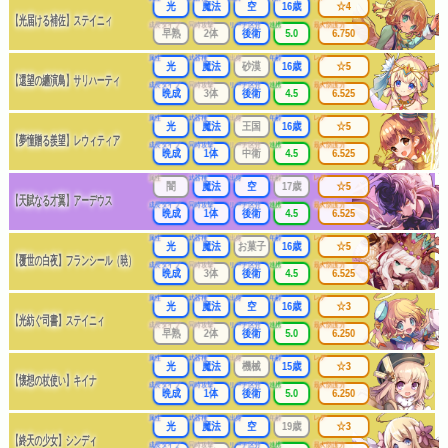
光
魔法
空
16歳
☆4
【光届ける補佐】ステイニィ
成長タイプ
同時攻撃
リーチ区分
連携
最大防護力
早熟
2体
後衛
5.0
6.750
属性
武器種
出身
年齢
レア
光
魔法
砂漠
16歳
☆5
【還望の纏演鳥】サリハーティ
成長タイプ
同時攻撃
リーチ区分
連携
最大防護力
晩成
3体
後衛
4.5
6.525
属性
武器種
出身
年齢
レア
光
魔法
王国
16歳
☆5
【夢憧贈る羨望】レウィティア
成長タイプ
同時攻撃
リーチ区分
連携
最大防護力
晩成
1体
中衛
4.5
6.525
属性
武器種
出身
年齢
レア
闇
魔法
空
17歳
☆5
【天賦なる才翼】アーデウス
成長タイプ
同時攻撃
リーチ区分
連携
最大防護力
晩成
1体
後衛
4.5
6.525
属性
武器種
出身
年齢
レア
光
魔法
お菓子
16歳
☆5
【覆世の白夜】フランシール（暁）
成長タイプ
同時攻撃
リーチ区分
連携
最大防護力
晩成
3体
後衛
4.5
6.525
属性
武器種
出身
年齢
レア
光
魔法
空
16歳
☆3
【光紡ぐ司書】ステイニィ
成長タイプ
同時攻撃
リーチ区分
連携
最大防護力
早熟
2体
後衛
5.0
6.250
属性
武器種
出身
年齢
レア
光
魔法
機械
15歳
☆3
【懐想の杖使い】キイナ
成長タイプ
同時攻撃
リーチ区分
連携
最大防護力
晩成
1体
後衛
5.0
6.250
属性
武器種
出身
年齢
レア
光
魔法
空
19歳
☆3
【終天の少女】シンディ
成長タイプ
同時攻撃
リーチ区分
連携
最大防護力