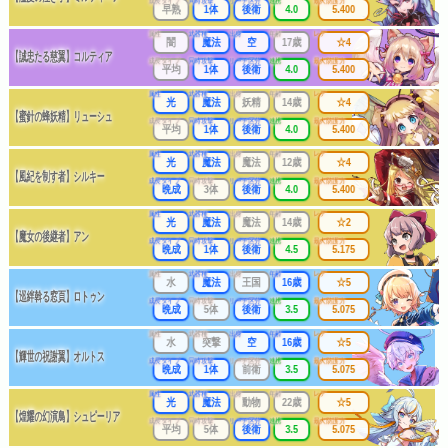
成長タイプ
同時攻撃
リーチ区分
連携
最大防護力
早熟
1体
後衛
4.0
5.400
属性
武器種
出身
年齢
レア
闇
魔法
空
17歳
☆4
【誠忠たる慈翼】コルティア
成長タイプ
同時攻撃
リーチ区分
連携
最大防護力
平均
1体
後衛
4.0
5.400
属性
武器種
出身
年齢
レア
光
魔法
妖精
14歳
☆4
【蜜針の蜂妖精】リューシュ
成長タイプ
同時攻撃
リーチ区分
連携
最大防護力
平均
1体
後衛
4.0
5.400
属性
武器種
出身
年齢
レア
光
魔法
魔法
12歳
☆4
【風紀を制す者】シルキー
成長タイプ
同時攻撃
リーチ区分
連携
最大防護力
晩成
3体
後衛
4.0
5.400
属性
武器種
出身
年齢
レア
光
魔法
魔法
14歳
☆2
【魔女の後継者】アン
成長タイプ
同時攻撃
リーチ区分
連携
最大防護力
晩成
1体
後衛
4.5
5.175
属性
武器種
出身
年齢
レア
水
魔法
王国
16歳
☆5
【巡絆斡る窓頁】ロトゥン
成長タイプ
同時攻撃
リーチ区分
連携
最大防護力
晩成
5体
後衛
3.5
5.075
属性
武器種
出身
年齢
レア
水
突撃
空
16歳
☆5
【輝世の祝謝翼】オルトス
成長タイプ
同時攻撃
リーチ区分
連携
最大防護力
晩成
1体
前衛
3.5
5.075
属性
武器種
出身
年齢
レア
光
魔法
動物
22歳
☆5
【煌耀の幻演鳥】シュピーリア
成長タイプ
同時攻撃
リーチ区分
連携
最大防護力
平均
5体
後衛
3.5
5.075