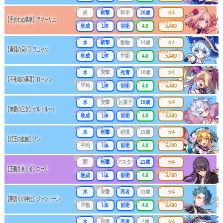
属性
武器種
出身
年齢
レア
炎
斬撃
科学
20歳
☆4
【手折れぬ凛華】アマーリエ
成長タイプ
同時攻撃
リーチ区分
連携
最大防護力
晩成
1体
前衛
4.0
5.400
属性
武器種
出身
年齢
レア
水
斬撃
動物
14歳
☆4
【瀑淵の貝刃】ラユッタ
成長タイプ
同時攻撃
リーチ区分
連携
最大防護力
晩成
1体
中衛
4.0
5.400
属性
武器種
出身
年齢
レア
水
突撃
死者
18歳
☆4
【不夜城の暴君】ローレン
成長タイプ
同時攻撃
リーチ区分
連携
最大防護力
平均
1体
前衛
4.0
5.400
属性
武器種
出身
年齢
レア
水
突撃
お菓子
19歳
☆4
【律愛の王女】ゲルトルート
成長タイプ
同時攻撃
リーチ区分
連携
最大防護力
晩成
1体
前衛
4.0
5.400
属性
武器種
出身
年齢
レア
水
斬撃
砂漠
15歳
☆4
【灯王の血族】リン
成長タイプ
同時攻撃
リーチ区分
連携
最大防護力
平均
1体
前衛
4.0
5.400
属性
武器種
出身
年齢
レア
闇
斬撃
アスタリアの世界
21歳
☆4
【正義を貫く者】ユーリ
成長タイプ
同時攻撃
リーチ区分
連携
最大防護力
晩成
1体
前衛
4.0
5.400
属性
武器種
出身
年齢
レア
水
突撃
死者
33歳
☆4
【夢語りの神仕】ジャントール
成長タイプ
同時攻撃
リーチ区分
連携
最大防護力
早熟
1体
前衛
4.0
5.400
属性
武器種
出身
年齢
レア
水
回復
死者
?歳
☆4