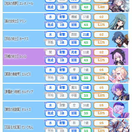
【泡沫の残夢】エレオノール
成長タイプ
同時攻撃
リーチ区分
連携
最大防護力
晩成
1体
後衛
4.0
5.400
属性
武器種
出身
年齢
レア
水
斬撃
機械
17歳
☆2
【銀の女剣士】マリン
成長タイプ
同時攻撃
リーチ区分
連携
最大防護力
晩成
1体
前衛
4.5
5.175
属性
武器種
出身
年齢
レア
水
斬撃
西部
21歳
☆2
【浮名の剣士】ホークス
成長タイプ
同時攻撃
リーチ区分
連携
最大防護力
早熟
1体
前衛
4.5
5.175
属性
武器種
出身
年齢
レア
闇
斬撃
死者
11歳
☆2
【羽帽の剣士】ルシル
成長タイプ
同時攻撃
リーチ区分
連携
最大防護力
晩成
1体
前衛
4.5
5.175
属性
武器種
出身
年齢
レア
水
斬撃
雫
?歳
☆5
【冀望の奏鐘雫】エルピス
成長タイプ
同時攻撃
リーチ区分
連携
最大防護力
平均
2体
前衛
3.5
5.075
属性
武器種
出身
年齢
レア
水
斬撃
魔法
19歳
☆5
【夢魘絶つ晗暸】ホルディア
成長タイプ
同時攻撃
リーチ区分
連携
最大防護力
平均
2体
中衛
3.5
5.075
属性
武器種
出身
年齢
レア
水
突撃
空
16歳
☆5
【輝世の祝謝翼】オルトス
成長タイプ
同時攻撃
リーチ区分
連携
最大防護力
晩成
1体
前衛
3.5
5.075
属性
武器種
出身
年齢
レア
水
斬撃
和
?歳
☆5
【冱返る大紅蓮】だいぐれん
成長タイプ
同時攻撃
リーチ区分
連携
最大防護力
平均
4体
前衛
3.5
5.075