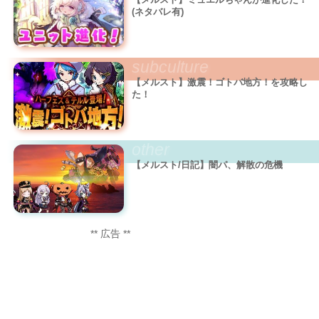
(ネタバレ有)
subculture
【メルスト】激震！ゴトバ地方！を攻略し
た！
other
【メルスト/日記】闇パ、解散の危機
** 広告 **