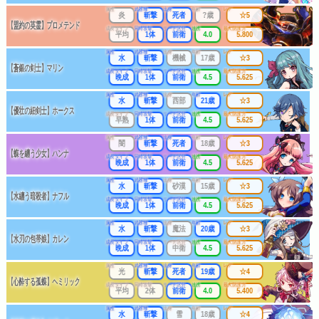
属性
武器種
出身
年齢
レア
炎
斬撃
死者
?歳
☆5
【盟約の英霊】プロメテンド
成長タイプ
同時攻撃
リーチ区分
連携
最大防護力
平均
1体
前衛
4.0
5.800
属性
武器種
出身
年齢
レア
水
斬撃
機械
17歳
☆3
【蒼銀の剣士】マリン
成長タイプ
同時攻撃
リーチ区分
連携
最大防護力
晩成
1体
前衛
4.5
5.625
属性
武器種
出身
年齢
レア
水
斬撃
西部
21歳
☆3
【優壮の細剣士】ホークス
成長タイプ
同時攻撃
リーチ区分
連携
最大防護力
早熟
1体
前衛
4.5
5.625
属性
武器種
出身
年齢
レア
闇
斬撃
死者
18歳
☆3
【蝶を纏う少女】ハンナ
成長タイプ
同時攻撃
リーチ区分
連携
最大防護力
晩成
1体
前衛
4.5
5.625
属性
武器種
出身
年齢
レア
水
斬撃
砂漠
15歳
☆3
【水纏う暗殺者】ナフル
成長タイプ
同時攻撃
リーチ区分
連携
最大防護力
晩成
1体
前衛
4.5
5.625
属性
武器種
出身
年齢
レア
水
斬撃
魔法
20歳
☆3
【水刃の包帯娘】カレン
成長タイプ
同時攻撃
リーチ区分
連携
最大防護力
晩成
1体
中衛
4.5
5.625
属性
武器種
出身
年齢
レア
光
斬撃
死者
19歳
☆4
【心酔する孤蝶】ヘミリック
成長タイプ
同時攻撃
リーチ区分
連携
最大防護力
平均
2体
前衛
4.0
5.400
属性
武器種
出身
年齢
レア
水
斬撃
雪
18歳
☆4