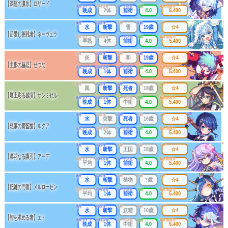
【深想の凛氷】ロザード
成長タイプ
同時攻撃
リーチ区分
連携
最大防護力
晩成
2体
前衛
4.0
5.400
属性
武器種
出身
年齢
レア
水
斬撃
雪
19歳
☆4
【岳愛し挑戦者】ネーヴェラ
成長タイプ
同時攻撃
リーチ区分
連携
最大防護力
早熟
4体
前衛
4.0
5.400
属性
武器種
出身
年齢
レア
炎
斬撃
和
19歳
☆4
【主影の赫忍】せつな
成長タイプ
同時攻撃
リーチ区分
連携
最大防護力
晩成
1体
前衛
4.0
5.400
属性
武器種
出身
年齢
レア
風
斬撃
死者
18歳
☆4
【壇上彩る雄演】サンミゼル
成長タイプ
同時攻撃
リーチ区分
連携
最大防護力
晩成
1体
中衛
4.0
5.400
属性
武器種
出身
年齢
レア
水
突撃
死者
16歳
☆4
【想慕の青藍槍】ルクア
成長タイプ
同時攻撃
リーチ区分
連携
最大防護力
晩成
2体
前衛
4.0
5.400
属性
武器種
出身
年齢
レア
水
斬撃
王国
18歳
☆4
【凛花なる護刃】アーデ
成長タイプ
同時攻撃
リーチ区分
連携
最大防護力
平均
1体
前衛
4.0
5.400
属性
武器種
出身
年齢
レア
水
斬撃
植物
?歳
☆4
【妃鍵の門番】メルローゼン
成長タイプ
同時攻撃
リーチ区分
連携
最大防護力
平均
1体
前衛
4.0
5.400
属性
武器種
出身
年齢
レア
水
斬撃
妖精
10歳
☆4
【智を求める者】エト
成長タイプ
同時攻撃
リーチ区分
連携
最大防護力
晩成
1体
中衛
4.0
5.400