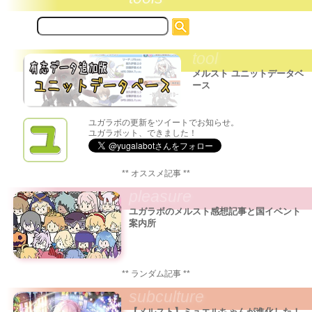
サ
イ
ト
tool
内
検
メルスト ユニットデータベ
索:
ース
ユガラボの更新をツイートでお知らせ。
ユガラボット、できました！
** オススメ記事 **
pleasure
ユガラボのメルスト感想記事と国イベント
案内所
** ランダム記事 **
subculture
【メルスト】ミュエルちゃんが進化した！