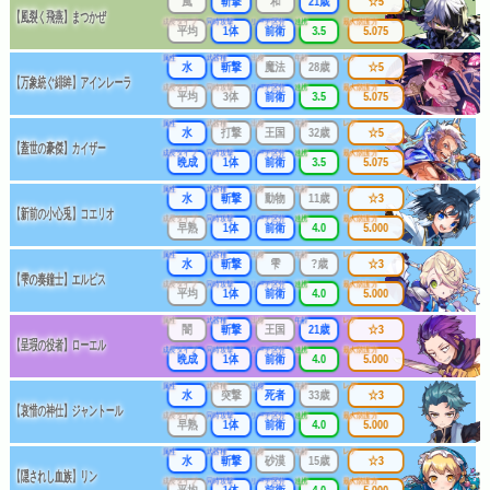
風
斬撃
和
21歳
☆5
【風裂く飛燕】まつかぜ
成長タイプ
同時攻撃
リーチ区分
連携
最大防護力
平均
1体
前衛
3.5
5.075
属性
武器種
出身
年齢
レア
水
斬撃
魔法
28歳
☆5
【万象統ぐ緋眸】アインレーラ
成長タイプ
同時攻撃
リーチ区分
連携
最大防護力
平均
3体
前衛
3.5
5.075
属性
武器種
出身
年齢
レア
水
打撃
王国
32歳
☆5
【蓋世の豪傑】カイザー
成長タイプ
同時攻撃
リーチ区分
連携
最大防護力
晩成
1体
前衛
3.5
5.075
属性
武器種
出身
年齢
レア
水
斬撃
動物
11歳
☆3
【新前の小心兎】コエリオ
成長タイプ
同時攻撃
リーチ区分
連携
最大防護力
早熟
1体
前衛
4.0
5.000
属性
武器種
出身
年齢
レア
水
斬撃
雫
?歳
☆3
【雫の奏鐘士】エルピス
成長タイプ
同時攻撃
リーチ区分
連携
最大防護力
平均
1体
前衛
4.0
5.000
属性
武器種
出身
年齢
レア
闇
斬撃
王国
21歳
☆3
【呈瑕の役者】ローエル
成長タイプ
同時攻撃
リーチ区分
連携
最大防護力
晩成
1体
前衛
4.0
5.000
属性
武器種
出身
年齢
レア
水
突撃
死者
33歳
☆3
【哀惜の神仕】ジャントール
成長タイプ
同時攻撃
リーチ区分
連携
最大防護力
早熟
1体
前衛
4.0
5.000
属性
武器種
出身
年齢
レア
水
斬撃
砂漠
15歳
☆3
【隠されし血族】リン
成長タイプ
同時攻撃
リーチ区分
連携
最大防護力