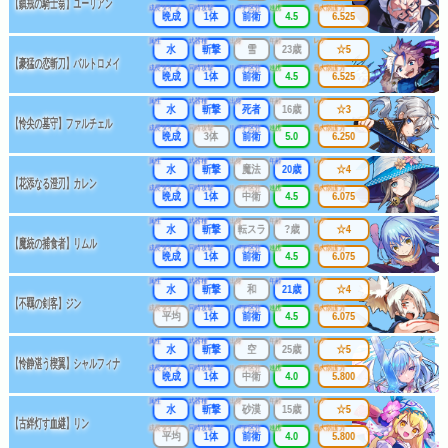
【鎮戒の騎士翁】ユーリアン
成長タイプ
同時攻撃
リーチ区分
連携
最大防護力
晩成
1体
前衛
4.5
6.525
属性
武器種
出身
年齢
レア
水
斬撃
雪
23歳
☆5
【豪猛の恋斬刀】バルトロメイ
成長タイプ
同時攻撃
リーチ区分
連携
最大防護力
晩成
1体
前衛
4.5
6.525
属性
武器種
出身
年齢
レア
水
斬撃
死者
16歳
☆3
【怜尖の墓守】ファルチェル
成長タイプ
同時攻撃
リーチ区分
連携
最大防護力
晩成
3体
前衛
5.0
6.250
属性
武器種
出身
年齢
レア
水
斬撃
魔法
20歳
☆4
【花添なる澄刃】カレン
成長タイプ
同時攻撃
リーチ区分
連携
最大防護力
晩成
1体
中衛
4.5
6.075
属性
武器種
出身
年齢
レア
水
斬撃
転スラ
?歳
☆4
【魔統の捕食者】リムル
成長タイプ
同時攻撃
リーチ区分
連携
最大防護力
晩成
1体
前衛
4.5
6.075
属性
武器種
出身
年齢
レア
水
斬撃
和
21歳
☆4
【不羈の剣客】ジン
成長タイプ
同時攻撃
リーチ区分
連携
最大防護力
平均
1体
前衛
4.5
6.075
属性
武器種
出身
年齢
レア
水
斬撃
空
25歳
☆5
【怜静湛う楔翼】シャルフィナ
成長タイプ
同時攻撃
リーチ区分
連携
最大防護力
晩成
1体
中衛
4.0
5.800
属性
武器種
出身
年齢
レア
水
斬撃
砂漠
15歳
☆5
【古絆灯す血継】リン
成長タイプ
同時攻撃
リーチ区分
連携
最大防護力
平均
1体
前衛
4.0
5.800