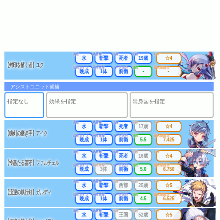
属性
武器種
出身
年齢
レア
水
斬撃
死者
19歳
☆4
【封印を解く者】ユク
成長タイプ
同時攻撃
リーチ区分
連携
最大防護力
晩成
1体
前衛
-
-
アシストユニット候補
指定なし
効果を指定
出身国を指定
属性
武器種
出身
年齢
レア
水
斬撃
死者
17歳
☆4
【魄剣の継ぎ手】アイク
成長タイプ
同時攻撃
リーチ区分
連携
最大防護力
晩成
1体
前衛
5.5
7.425
属性
武器種
出身
年齢
レア
水
斬撃
死者
16歳
☆4
【怜慈たる墓守】ファルチェル
成長タイプ
同時攻撃
リーチ区分
連携
最大防護力
晩成
3体
前衛
5.0
6.750
属性
武器種
出身
年齢
レア
水
斬撃
西部
25歳
☆5
【流迎の執行剣】ガルディ
成長タイプ
同時攻撃
リーチ区分
連携
最大防護力
晩成
1体
前衛
4.5
6.525
属性
武器種
出身
年齢
レア
水
斬撃
王国
52歳
☆5