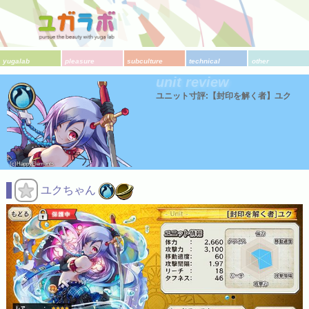
yugalab
pleasure
subculture
technical
other
unit review
ユニット寸評:【封印を解く者】ユク
(c)HappyElements
ユクちゃん