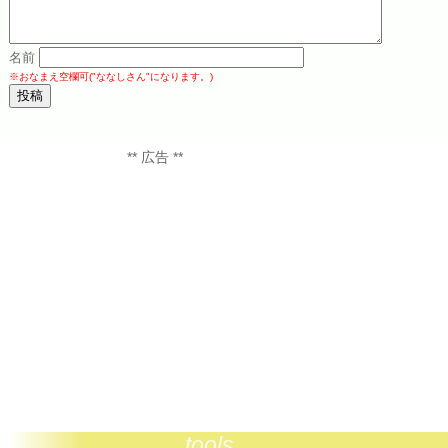
名前
※おなまえ空欄可("ななしさん"になります。)
** 広告 **
tools