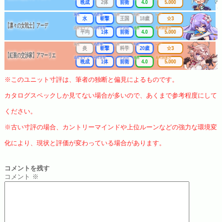
晩成
2体
前衛
4.0
5.000
属性
武器種
出身
年齢
レア
水
斬撃
王国
18歳
☆3
【凛々の女戦士】アーデ
成長タイプ
同時攻撃
リーチ区分
連携
最大防護力
平均
1体
前衛
4.0
5.000
属性
武器種
出身
年齢
レア
炎
斬撃
科学
20歳
☆3
【紅装の交渉家】アマーリエ
成長タイプ
同時攻撃
リーチ区分
連携
最大防護力
晩成
1体
前衛
4.0
5.000
※このユニット寸評は、筆者の独断と偏見によるものです。
カタログスペックしか見てない場合が多いので、あくまで参考程度にして
ください。
※古い寸評の場合、カントリーマインドや上位ルーンなどの強力な環境変
化により、現状と評価が変わっている場合があります。
コメントを残す
コメント
※