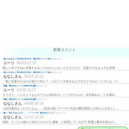
新着コメント
(
誰よりも先んじて咲き誇る花で在れ 週刊少年ジャンプ 2026
へのコメント)
ユーリ
06/03 21:33
難しい所ですねw 応援するなってわけじゃないんだろうけど、応援されなきゃ力を発揮…
(
誰よりも先んじて咲き誇る花で在れ 週刊少年ジャンプ 2026
へのコメント)
ななしさん
06/03 01:01
「客に応援されるのが真打の芸か？」のセリフ大好きなんですけどそれがノイズになって…
(
降臨 週刊少年ジャンプ 2026年19号 感想
へのコメント)
ユーリ
04/08 15:57
そうそう、ハイキューもヒロアカも2作目のヒットですからね！ 次作跳ねることを期待…
(
降臨 週刊少年ジャンプ 2026年19号 感想
へのコメント)
ななしさん
04/08 00:38
小副川面白かったのになぁ…… 前話の熱いテーマと今話の魔法習得とか終わらせ方とし…
(
殿一「告白ではないので…」←？？？？？💢 週刊少年ジャンプ
へのコメント)
ななしさん
12/10 22:42
純粋、だったら確かに失礼だけれども 柔軟、と表現しているので 普通に褒め言葉なの…