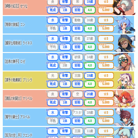
炎
斬撃
和
19歳
☆3
【瞬影の紅忍】せつな
成長タイプ
同時攻撃
リーチ区分
連携
最大防護力
晩成
1体
前衛
4.0
5.000
属性
武器種
出身
年齢
レア
水
斬撃
動物
16歳
☆3
【青碧の旅狐】コン
成長タイプ
同時攻撃
リーチ区分
連携
最大防護力
早熟
1体
前衛
4.0
5.000
属性
武器種
出身
年齢
レア
水
斬撃
恐竜
27歳
☆3
【鯔背な暗殺者】ライネス
成長タイプ
同時攻撃
リーチ区分
連携
最大防護力
平均
1体
前衛
4.0
5.000
属性
武器種
出身
年齢
レア
水
斬撃
砂漠
14歳
☆3
【忠孝の舞手】ロゼ
成長タイプ
同時攻撃
リーチ区分
連携
最大防護力
晩成
2体
前衛
4.0
5.000
属性
武器種
出身
年齢
レア
光
斬撃
王国
19歳
☆3
【凛乎の歌劇家】プリシラ
成長タイプ
同時攻撃
リーチ区分
連携
最大防護力
晩成
1体
前衛
4.0
5.000
属性
武器種
出身
年齢
レア
炎
斬撃
空
20歳
☆3
【酒乱の剣闘士】マリベル
成長タイプ
同時攻撃
リーチ区分
連携
最大防護力
晩成
1体
前衛
4.0
5.000
属性
武器種
出身
年齢
レア
水
斬撃
アスタリアの世界
18歳
☆3
【誓守の騎士】アスベル
成長タイプ
同時攻撃
リーチ区分
連携
最大防護力
早熟
1体
前衛
4.0
5.000
属性
武器種
出身
年齢
レア
水
斬撃
王国
11歳
☆3
【双刃の交し手】フエンテ
成長タイプ
同時攻撃
リーチ区分
連携
最大防護力