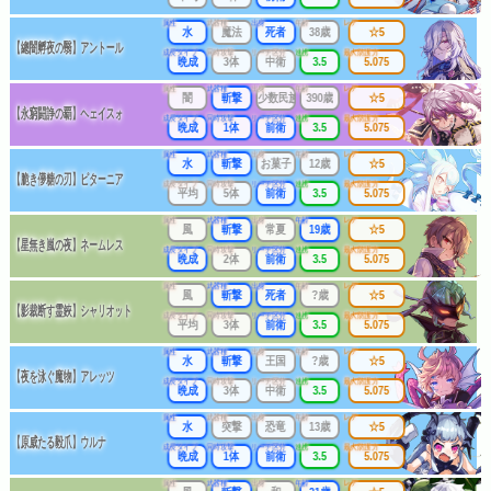
属性
武器種
出身
年齢
レア
水
魔法
死者
38歳
☆5
【總闇孵夜の翳】アントール
成長タイプ
同時攻撃
リーチ区分
連携
最大防護力
晩成
3体
中衛
3.5
5.075
属性
武器種
出身
年齢
レア
闇
斬撃
少数民族
390歳
☆5
【永窮闘諍の覇】ヘェイスォ
成長タイプ
同時攻撃
リーチ区分
連携
最大防護力
晩成
1体
前衛
3.5
5.075
属性
武器種
出身
年齢
レア
水
斬撃
お菓子
12歳
☆5
【脆き儚糖の刃】ピターニア
成長タイプ
同時攻撃
リーチ区分
連携
最大防護力
平均
5体
前衛
3.5
5.075
属性
武器種
出身
年齢
レア
風
斬撃
常夏
19歳
☆5
【星無き嵐の夜】ネームレス
成長タイプ
同時攻撃
リーチ区分
連携
最大防護力
晩成
2体
前衛
3.5
5.075
属性
武器種
出身
年齢
レア
風
斬撃
死者
?歳
☆5
【影裁断す霊鋏】シャリオット
成長タイプ
同時攻撃
リーチ区分
連携
最大防護力
平均
3体
前衛
3.5
5.075
属性
武器種
出身
年齢
レア
水
斬撃
王国
?歳
☆5
【夜を泳ぐ魔物】アレッツ
成長タイプ
同時攻撃
リーチ区分
連携
最大防護力
晩成
3体
中衛
3.5
5.075
属性
武器種
出身
年齢
レア
水
突撃
恐竜
13歳
☆5
【原威たる毅爪】ウルナ
成長タイプ
同時攻撃
リーチ区分
連携
最大防護力
晩成
1体
前衛
3.5
5.075
属性
武器種
出身
年齢
レア