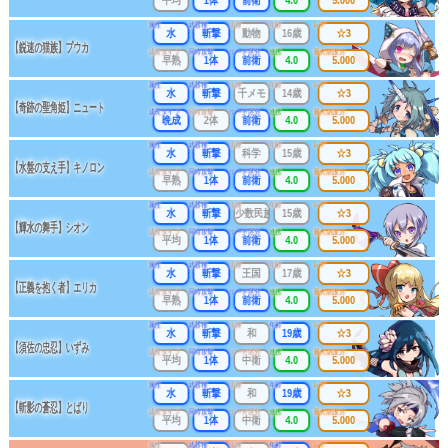
平均
1体
前衛
4.0
5.000
属性
武器種
出身
年齢
レア
水
斬撃
動物
16歳
☆3
【鋭速の猫族】プウカ
成長タイプ
同時攻撃
リーチ区分
連携
最大防護力
早熟
1体
前衛
4.0
5.000
属性
武器種
出身
年齢
レア
水
斬撃
千メモ
14歳
☆3
【奇跡の聖角姫】ニュート
成長タイプ
同時攻撃
リーチ区分
連携
最大防護力
晩成
2体
前衛
4.0
5.000
属性
武器種
出身
年齢
レア
水
斬撃
科学
15歳
☆3
【水盤の支え手】キノロン
成長タイプ
同時攻撃
リーチ区分
連携
最大防護力
早熟
1体
前衛
4.0
5.000
属性
武器種
出身
年齢
レア
水
斬撃
少数民族
15歳
☆3
【輝水の舞手】シオン
成長タイプ
同時攻撃
リーチ区分
連携
最大防護力
平均
1体
前衛
4.0
5.000
属性
武器種
出身
年齢
レア
水
斬撃
王国
17歳
☆3
【正義を抱く者】エリカ
成長タイプ
同時攻撃
リーチ区分
連携
最大防護力
早熟
1体
前衛
4.0
5.000
属性
武器種
出身
年齢
レア
水
斬撃
和
19歳
☆3
【須佐の忠忍】いずみ
成長タイプ
同時攻撃
リーチ区分
連携
最大防護力
平均
1体
中衛
4.0
5.000
属性
武器種
出身
年齢
レア
水
斬撃
和
19歳
☆3
【斬影の蒼忍】とばり
成長タイプ
同時攻撃
リーチ区分
連携
最大防護力
平均
1体
中衛
4.0
5.000
属性
武器種
出身
年齢
レア