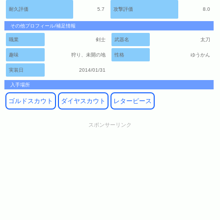
耐久評価
5.7
攻撃評価
8.0
その他プロフィール/補足情報
職業
剣士
武器名
太刀
趣味
狩り、未開の地
性格
ゆうかん
実装日
2014/01/31
入手場所
ゴルドスカウト
ダイヤスカウト
レターピース
スポンサーリンク