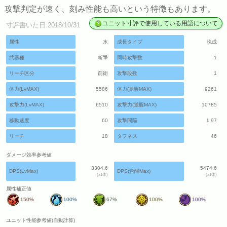
攻撃判定が速く、刻み性能も高いという特徴もあります。
ユニット寸評で使用している用語について
寸評書いた日:2018/10/31
属性
水
成長タイプ
晩成
武器種
斬撃
同時攻撃数
1
リーチ区分
前衛
攻撃段数
1
体力(LvMAX)
5586
体力(覚醒MAX)
9261
攻撃力(LvMAX)
6510
攻撃力(覚醒MAX)
10785
移動速度
60
攻撃間隔
1.97
リーチ
18
タフネス
46
ダメージ効率参考値
3304.6
5474.6
DPS(LvMax)
DPS(覚醒Max)
(x1体)
(x1体)
属性補正値
150%
100%
67%
100%
100%
ユニット性能参考値(自動計算)