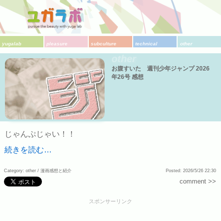
yugalab
pleasure
subculture
technical
other
other
お腹すいた 週刊少年ジャンプ 2026
年26号 感想
じゃんぷじゃい！！
続きを読む…
Category: other /
漫画感想と紹介
Posted: 2026/5/26 22:30
comment >>
スポンサーリンク