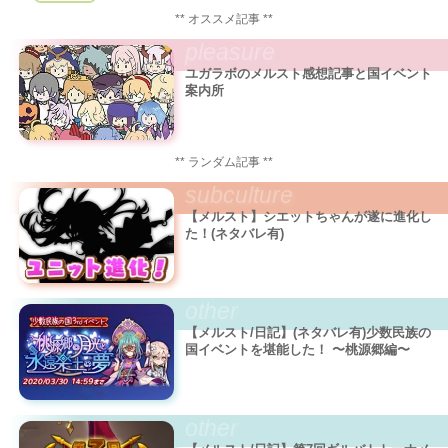
** オススメ記事 **
pleasure
ユガラボのメルスト感想記事と国イベント
案内所
** ランダム記事 **
subculture
【メルスト】シエットちゃんが遂に進化し
た！(ネタバレ有)
other
【メルスト/日記】(ネタバレ有)少数民族の
国イベントを堪能した！ 〜桃源郷編〜
other