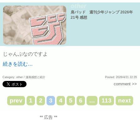
other
肩パッド 週刊少年ジャンプ 2026年
21号 感想
じゃんぷなのですよ
続きを読む…
Category: other /
漫画感想と紹介
Posted: 2026/4/21 22:35
comment >>
prev
1
2
3
4
5
6
…
113
next
** 広告 **