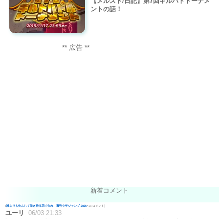
【メルスト/日記】第7回ギルバトトーナメ
ントの話！
** 広告 **
新着コメント
(
誰よりも先んじて咲き誇る花で在れ 週刊少年ジャンプ 2026
へのコメント)
ユーリ
06/03 21:33