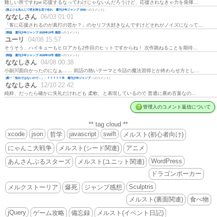
難しい所ですねw 応援するなってわけじゃないんだろうけど、応援されなきゃ力を発揮…
(
誰よりも先んじて咲き誇る花で在れ 週刊少年ジャンプ 2026
へのコメント)
ななしさん
06/03 01:01
「客に応援されるのが真打の芸か？」のセリフ大好きなんですけどそれがノイズになって…
(
降臨 週刊少年ジャンプ 2026年19号 感想
へのコメント)
ユーリ
04/08 15:57
そうそう、ハイキューもヒロアカも2作目のヒットですからね！ 次作跳ねることを期待…
(
降臨 週刊少年ジャンプ 2026年19号 感想
へのコメント)
ななしさん
04/08 00:38
小副川面白かったのになぁ…… 前話の熱いテーマと今話の魔法習得とか終わらせ方とし…
(
殿一「告白ではないので…」←？？？？？💢 週刊少年ジャンプ
へのコメント)
ななしさん
12/10 22:42
純粋、だったら確かに失礼だけれども 柔軟、と表現しているので 普通に褒め言葉なの…
管理人のコメント返信について
** tag cloud **
xcode
json
javascript
swift
哲学
メルスト(初心者向け)
にゃんこ大戦争
メルスト(シード関連)
アニメ
WordPress
あんさんぶるスターズ
メルスト(ユニット関連)
ドラゴンポーカー
Sculptris
メルクストーリア
爆死
ジャンプ感想
メルスト(裏面関連)
食べ物
jQuery
ゲーム攻略
備忘録
メルスト(イベント日記)