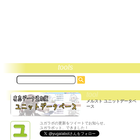
tools
サ
イ
ト
tool
内
検
メルスト ユニットデータベ
索:
ース
ユガラボの更新をツイートでお知らせ。
ユガラボット、できました！