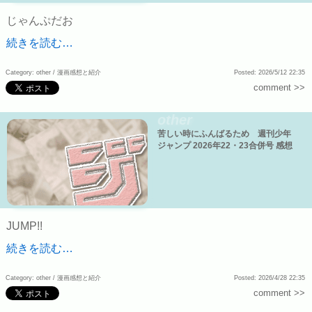
じゃんぷだお
続きを読む…
Category: other /
漫画感想と紹介
Posted: 2026/5/12 22:35
comment >>
other
苦しい時にふんばるため 週刊少年
ジャンプ 2026年22・23合併号 感想
JUMP!!
続きを読む…
Category: other /
漫画感想と紹介
Posted: 2026/4/28 22:35
comment >>