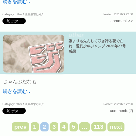
続きを読む…
Category: other /
漫画感想と紹介
Posted: 2026/6/9 22:30
comment >>
other
誰よりも先んじて咲き誇る花で在
れ 週刊少年ジャンプ 2026年27号
感想
じゃんぷだなも
続きを読む…
Category: other /
漫画感想と紹介
Posted: 2026/6/2 22:30
comments(2)
prev
1
2
3
4
5
…
113
next