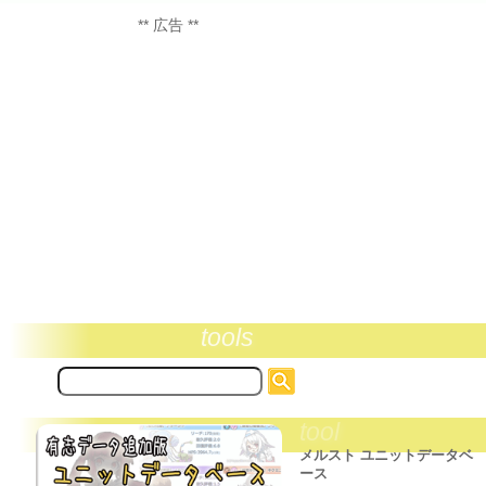
** 広告 **
tools
サ
イ
ト
tool
内
検
メルスト ユニットデータベ
索:
ース