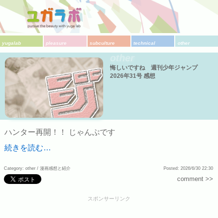
yugalab
pleasure
subculture
technical
other
other
悔しいですね 週刊少年ジャンプ
2026年31号 感想
ハンター再開！！ じゃんぷです
続きを読む…
Category: other /
漫画感想と紹介
Posted: 2026/6/30 22:30
comment >>
スポンサーリンク