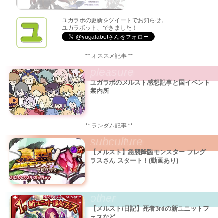
ユガラボの更新をツイートでお知らせ。
ユガラボット、できました！
** オススメ記事 **
pleasure
ユガラボのメルスト感想記事と国イベント
案内所
** ランダム記事 **
subculture
【メルスト】急襲降臨モンスター フレグ
ラスさん スタート！(動画あり)
other
【メルスト/日記】死者3rdの新ユニットフ
ェスなど