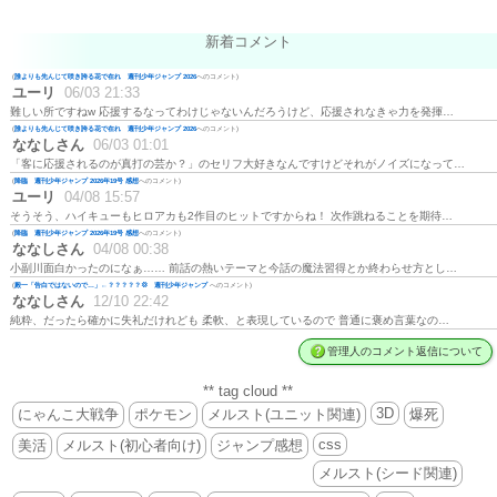
新着コメント
(
誰よりも先んじて咲き誇る花で在れ 週刊少年ジャンプ 2026
へのコメント)
ユーリ
06/03 21:33
難しい所ですねw 応援するなってわけじゃないんだろうけど、応援されなきゃ力を発揮…
(
誰よりも先んじて咲き誇る花で在れ 週刊少年ジャンプ 2026
へのコメント)
ななしさん
06/03 01:01
「客に応援されるのが真打の芸か？」のセリフ大好きなんですけどそれがノイズになって…
(
降臨 週刊少年ジャンプ 2026年19号 感想
へのコメント)
ユーリ
04/08 15:57
そうそう、ハイキューもヒロアカも2作目のヒットですからね！ 次作跳ねることを期待…
(
降臨 週刊少年ジャンプ 2026年19号 感想
へのコメント)
ななしさん
04/08 00:38
小副川面白かったのになぁ…… 前話の熱いテーマと今話の魔法習得とか終わらせ方とし…
(
殿一「告白ではないので…」←？？？？？💢 週刊少年ジャンプ
へのコメント)
ななしさん
12/10 22:42
純粋、だったら確かに失礼だけれども 柔軟、と表現しているので 普通に褒め言葉なの…
管理人のコメント返信について
** tag cloud **
3D
にゃんこ大戦争
ポケモン
メルスト(ユニット関連)
爆死
css
美活
メルスト(初心者向け)
ジャンプ感想
メルスト(シード関連)