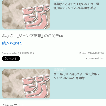
野暮なことはしたくないからね 週
刊少年ジャンプ 2026年30号 感想
みなさn [[ジャンプ感想]] の時間デsu
続きを読む…
Category: other /
漫画感想と紹介
Posted: 2026/6/23 22:30
comment >>
other
ねー 早く追い越してよ 週刊少年ジ
ャンプ 2026年29号 感想
ジャップ！！