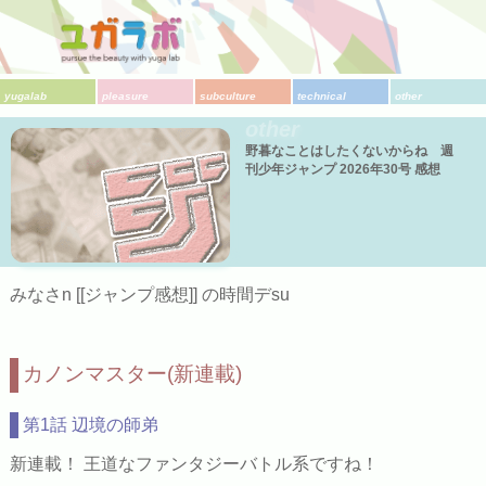
yugalab
pleasure
subculture
technical
other
other
野暮なことはしたくないからね 週
刊少年ジャンプ 2026年30号 感想
みなさn [[ジャンプ感想]] の時間デsu
カノンマスター(新連載)
第1話 辺境の師弟
新連載！ 王道なファンタジーバトル系ですね！