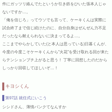
件にガッツリ絡んでたというか引き鉄をひいた張本人じゃ
ないですか…。
「俺を信じろ」ってウソでも言って、ケーキくんは実際に
試合終了まで信じ続けたのに、自分自身はぜんぜん力不足
だったなら耐えられないに決まってるよ…。
ここまでやらかしていた(と本人は思っている)日暮くんが、
今度の今度こそケーキくんから”火花”を受け取れる回が来た
らテンションブチ上がると思う！ 丁寧に回想したのだから
しっかり回収してほしいぞ…！
キヨシくん
第97話 就任式にいこう
シシドさん、薄情パンクてなんすか