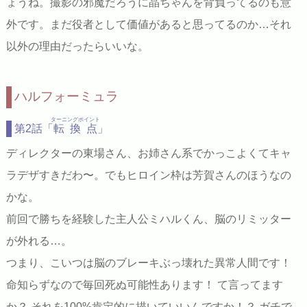
ょうね。撮影の邪魔だろうに晶ちゃんを背負ってるのも意
外です。まだ役者として価値があると思ってるのか…それ
以外の理由だったらいいな。
ハルフォーミュラ
ターニングポイント
第2話「
転換点
」
ディレクターの東場さん、お姉さん系でかっこよくてキャ
ラデザすきだわ〜。でもヒロイン枠は芳賀さんのほうなの
かな。
前回で勝ちを経験した主人公ミハルくん、脳のリミッター
が外れる…。
つまり、こいつは脳のブレーキぶっ壊れた異常人間です！
命知らずなので毎回死ぬ可能性あります！ て言ってます
か？ それを100%肯定的に描いていいんですか！？ ガチで