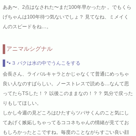
ああ〜、2点はなされた〜まだ100年早かったか 。でもくら
げちゃんは100年待つ気ないでしょ？ 見てなね、ミメイく
んのスピードをね…。
アニマルシグナル
🐾３ バクは水の中でうんこをする
会長さん、ライバルキャラとかじゃなくて普通にめっちゃ
良い人なのすばらしい。ノーストレスで読める…なんて思
ってたらTSした！？ 以後このままなの！？？ 気分で戻った
りもしてほしい。
しかし今週の見どころはひたすらツバサくんのこと気にし
てあげく嫉妬しちゃってるココネちゃんの情緒が見ててお
もしろかったとこですね。毎度のことながらすごい良い顔