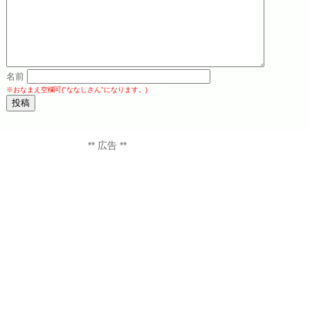
名前
※おなまえ空欄可("ななしさん"になります。)
** 広告 **