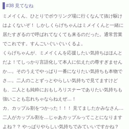
#38 見てなね
ミメイくん、ひとりでボウリング場に行くなんて抜け駆け
はよくないぞ！ しかしくらげちゃんはミメイくんと一緒に
居たすぎるので呼ばれてなくても来るのだった。通常営業
でこれです。すんごいぐいぐいくるよ。
くらげちゃんが、ミメイくんを応援したい気持ちはほんと
だよ！てしっかり言語化して本人に伝えたの尊すぎません
か…。そのうえでやっぱり一番になりたい気持ちも本物で
さ…。二人のことずっとやらしい気持ちで見てますけど
も、二人とも純粋におもしろリスナーでありたい気持ちも
強いことも忘れちゃならねえぜ…！
カ、カップル割をつかった！！！ 見てましたかみなさん…
二人がカップル割を…じゃあカップルってことになります
よね？？ やっぱりやらしい気持ちでみていいですかね？