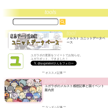
tools
サ
イ
ト
tool
内
検
メルスト ユニットデータベ
索:
ース
ユガラボの更新をツイートでお知らせ。
ユガラボット、できました！
** オススメ記事 **
pleasure
ユガラボのメルスト感想記事と国イベント
案内所
** ランダム記事 **