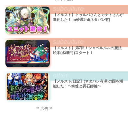
subculture
【メルスト】トゥルバさんとカナトさんが
進化した！ in砂漠3rd(ネタバレ有)
subculture
【メルスト】第7回！シャペルルルの魔法
絵本(水/斬弓)スタート！
other
【メルスト/日記】(ネタバレ有)和の国を堪
能した！〜蜘蛛と調石師編〜
** 広告 **