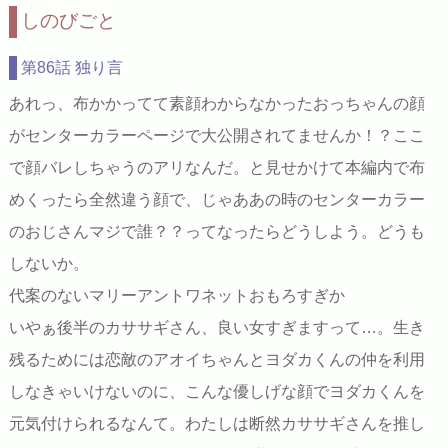
しのびごと
第86話 独り言
あれっ、布かかってて素顔わからなかったおっちゃんの顔
がセンターカラーページで大公開されてませんか！？ここ
で顔バレしちゃうのアリなんだ。と見せかけて本編内で布
めくったら全然違う顔で、じゃああの時のセンターカラー
のおじさんマジで誰？？ってなったらどうしよう。どうも
しないか。
代案のないマリーアントワネットおもろすぎか
いやぁ後半のカササギさん、良い女すぎますって…。生き
残るためには恋敵のアオイちゃんとヨダカくんの仲を利用
しなきゃいけないのに、こんな優しげな顔でヨダカくんを
元気付けられるなんて。わたしは断然カササギさんを推し