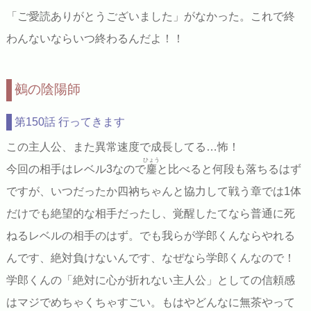
「ご愛読ありがとうございました」がなかった。これで終
わんないならいつ終わるんだよ！！
鵺の陰陽師
第150話 行ってきます
この主人公、また異常速度で成長してる…怖！
ひょう
今回の相手はレベル3なので
鏖
と比べると何段も落ちるはず
ですが、いつだったか四衲ちゃんと協力して戦う章では1体
だけでも絶望的な相手だったし、覚醒したてなら普通に死
ねるレベルの相手のはず。でも我らが学郎くんならやれる
んです、絶対負けないんです、なぜなら学郎くんなので！
学郎くんの「絶対に心が折れない主人公」としての信頼感
はマジでめちゃくちゃすごい。もはやどんなに無茶やって