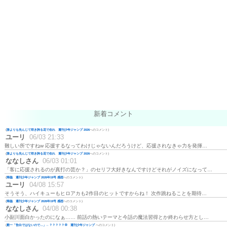
新着コメント
(
誰よりも先んじて咲き誇る花で在れ 週刊少年ジャンプ 2026
へのコメント)
ユーリ
06/03 21:33
難しい所ですねw 応援するなってわけじゃないんだろうけど、応援されなきゃ力を発揮…
(
誰よりも先んじて咲き誇る花で在れ 週刊少年ジャンプ 2026
へのコメント)
ななしさん
06/03 01:01
「客に応援されるのが真打の芸か？」のセリフ大好きなんですけどそれがノイズになって…
(
降臨 週刊少年ジャンプ 2026年19号 感想
へのコメント)
ユーリ
04/08 15:57
そうそう、ハイキューもヒロアカも2作目のヒットですからね！ 次作跳ねることを期待…
(
降臨 週刊少年ジャンプ 2026年19号 感想
へのコメント)
ななしさん
04/08 00:38
小副川面白かったのになぁ…… 前話の熱いテーマと今話の魔法習得とか終わらせ方とし…
(
殿一「告白ではないので…」←？？？？？💢 週刊少年ジャンプ
へのコメント)