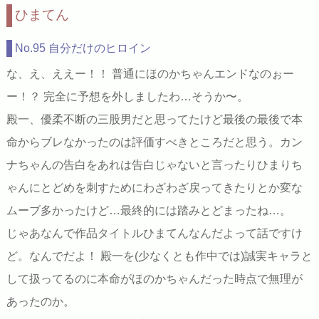
ひまてん
No.95 自分だけのヒロイン
な、え、ええー！！ 普通にほのかちゃんエンドなのぉー
ー！？ 完全に予想を外しましたわ…そうか〜。
殿一、優柔不断の三股男だと思ってたけど最後の最後で本
命からブレなかったのは評価すべきところだと思う。カン
ナちゃんの告白をあれは告白じゃないと言ったりひまりち
ゃんにとどめを刺すためにわざわざ戻ってきたりとか変な
ムーブ多かったけど…最終的には踏みとどまったね…。
じゃあなんで作品タイトルひまてんなんだよって話ですけ
ど。なんでだよ！ 殿一を(少なくとも作中では)誠実キャラと
して扱ってるのに本命がほのかちゃんだった時点で無理が
あったのか。