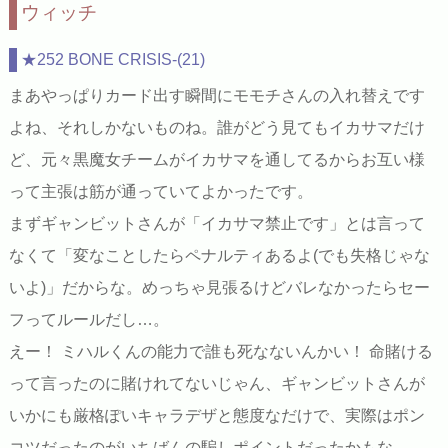
ウィッチ
★252 BONE CRISIS-(21)
まあやっぱりカード出す瞬間にモモチさんの入れ替えです
よね、それしかないものね。誰がどう見てもイカサマだけ
ど、元々黒魔女チームがイカサマを通してるからお互い様
って主張は筋が通っていてよかったです。
まずギャンビットさんが「イカサマ禁止です」とは言って
なくて「変なことしたらペナルティあるよ(でも失格じゃな
いよ)」だからな。めっちゃ見張るけどバレなかったらセー
フってルールだし…。
えー！ ミハルくんの能力で誰も死なないんかい！ 命賭ける
って言ったのに賭けれてないじゃん、ギャンビットさんが
いかにも厳格ぽいキャラデザと態度なだけで、実際はポン
コツだったのがいちばんの騙しポイントだったかもな…。