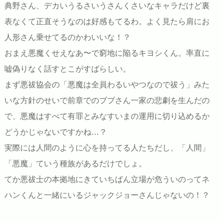
典野さん、デカいうるさいうさんくさいなキャラだけど裏
表なくて正直そうなのは好感もてるわ。よく見たら肩にお
人形さん乗せてるのかわいいな！？
おまえ悪魔くせえなあ〜で窮地に陥るキヨシくん。率直に
嘘偽りなく話すとこがすばらしい。
まず悪祓協会の「悪魔は全員わるいやつなので祓う」みた
いな方針のせいで前章でのブブさん一家の悲劇を生んだの
で、悪魔はすべて有罪とみなすいまの運用に切り込めるか
どうかじゃないですかね…？
実際には人間のように心を持ってる人たちだし、「人間」
「悪魔」ていう種族があるだけでしょ。
てか悪祓士の本拠地にきていちばん立場が危ういのってネ
ハンくんと一緒にいるジャックジョーさんじゃないの！？