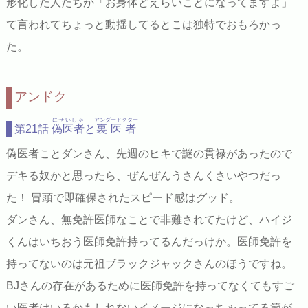
形化した人たちが「お身体どえらいことになってますよ」
て言われてちょっと動揺してるとこは独特でおもろかっ
た。
アンドク
にせいしゃ
アンダードクター
第21話
偽医者
と
裏医者
偽医者ことダンさん、先週のヒキで謎の貫禄があったので
デキる奴かと思ったら、ぜんぜんうさんくさいやつだっ
た！ 冒頭で即確保されたスピード感はグッド。
ダンさん、無免許医師なことで非難されてたけど、ハイジ
くんはいちおう医師免許持ってるんだっけか。医師免許を
持ってないのは元祖ブラックジャックさんのほうですね。
BJさんの存在があるために医師免許を持ってなくてもすご
い医者はいるかもしれないイメージになっちゃってる節が