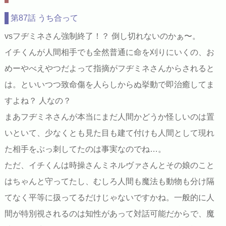
第87話 うち合って
vsフヂミネさん強制終了！？ 倒し切れないのかぁ〜。
イチくんが人間相手でも全然普通に命を刈りにいくの、お
めーやべえやつだよって指摘がフヂミネさんからされると
は。といいつつ致命傷を人らしからぬ挙動で即治癒してま
すよね？ 人なの？
まあフヂミネさんが本当にまだ人間かどうか怪しいのは置
いといて、少なくとも見た目も建て付けも人間として現れ
た相手をぶっ刺してたのは事実なのでね…。
ただ、イチくんは時操さんミネルヴァさんとその娘のこと
はちゃんと守ってたし、むしろ人間も魔法も動物も分け隔
てなく平等に扱ってるだけじゃないですかね。一般的に人
間が特別視されるのは知性があって対話可能だからで、魔