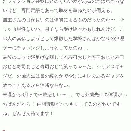
たフィクション製鉄にどのくらい差があるのかはわからな
いけど、専門用語もあって取材を重ねたのが伺える。
国重さんの目が良いのは体質によるものだったのか〜、そ
りゃ再現性ないわ、息子なら受け継ぐかもしれんけど。こ
の人の真似しようとして爆散した双城さんはかなりの無理
ゲーにチャレンジしようとしてたのね…。
最後のコマで満足げな顔してる寿司おじと寿司おじと寿司
おじと寿司おじと寿司おじで笑っちゃった。シリアスギャ
グだ。外薗先生は番外編とかでやけにキレのあるギャグを
放つことあるから油断ならない。
来週から8月まで休載悲しい〜…。でも外薗先生の体調がい
ちばんだから！ 再開時期がハッキリしてるのが救いです
ね。ぜんぜん待てます！