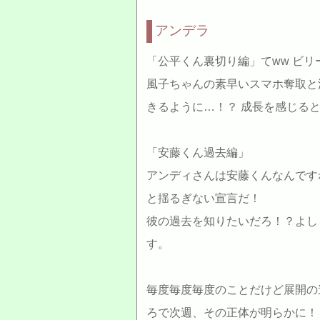
アンデラ
「公平くん裏切り編」てww ビ
風子ちゃんの素早いスマホ奪取と
きるように…！？ 成長を感じると
「安藤くん過去編」
アンディさんは安藤くんなんです
と揺るぎない宣言だ！
彼の過去を知りたいだろ！？よし
す。
毎度毎度毎度のことだけど展開の
ろで次週、その正体が明らかに！