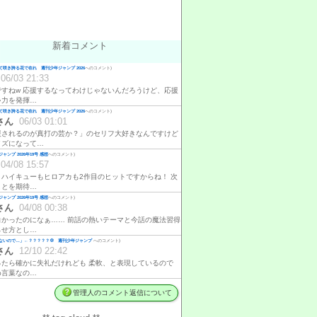
新着コメント
咲き誇る花で在れ 週刊少年ジャンプ 2026
へのコメント)
06/03 21:33
ですねw 応援するなってわけじゃないんだろうけど、応援
ゃ力を発揮…
咲き誇る花で在れ 週刊少年ジャンプ 2026
へのコメント)
さん
06/03 01:01
援されるのが真打の芸か？」のセリフ大好きなんですけど
イズになって…
ャンプ 2026年19号 感想
へのコメント)
04/08 15:57
、ハイキューもヒロアカも2作目のヒットですからね！ 次
ことを期待…
ャンプ 2026年19号 感想
へのコメント)
さん
04/08 00:38
白かったのになぁ…… 前話の熱いテーマと今話の魔法習得
らせ方とし…
ないので…」←？？？？？💢 週刊少年ジャンプ
へのコメント)
さん
12/10 22:42
ったら確かに失礼だけれども 柔軟、と表現しているので
め言葉なの…
管理人のコメント返信について