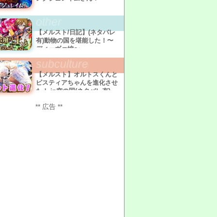
other
【メルスト/日記】(ネタバレ
有)動物の国を堪能した！〜
ディーヴァ編〜
subculture
【メルスト】オルトスくんと
ピスティアちゃんを進化させ
た！ in空の国(ネタバレ有)
** 広告 **