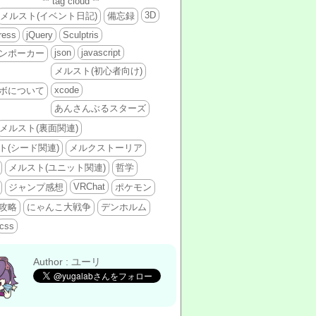
** tag cloud **
3D
メルスト(イベント日記)
備忘録
ress
jQuery
Sculptris
json
javascript
ンポーカー
メルスト(初心者向け)
xcode
ボについて
あんさんぶるスターズ
メルスト(裏面関連)
ト(シード関連)
メルクストーリア
メルスト(ユニット関連)
哲学
VRChat
ジャンプ感想
ポケモン
攻略
にゃんこ大戦争
デンホルム
css
Author : ユーリ