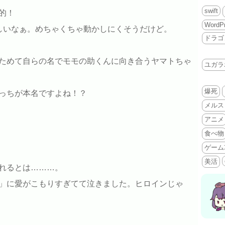
swift
的！
WordP
しいなぁ。めちゃくちゃ動かしにくそうだけど。
ドラゴ
ためて自らの名でモモの助くんに向き合うヤマトちゃ
ユガラ
爆死
っちが本名ですよね！？
メルス
アニメ
食べ物
ゲーム
美活
れるとは………。
」に愛がこもりすぎてて泣きました。ヒロインじゃ