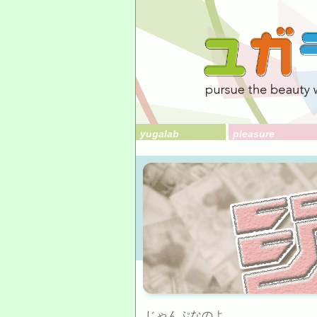
yugalab
pleasure
じゃんぷなのよ