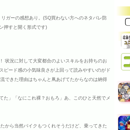
トリガーの感想あり。(SQ買わない方へのネタバレ防
サ
イ
ン押すと開く形式です)
ト
内
検
索:
！ 状況に対して大変都合のよいスキルをお持ちのお
スピード感の小気味良さが上回って読みやすいのがド
合流できた理由はちゃんと凧あげてたからなのは納得
てた」「なにこれ裸？おもろ」あ、このひと天然でメ
てたから当然バイクもつくれそうだけど、乗ってきた