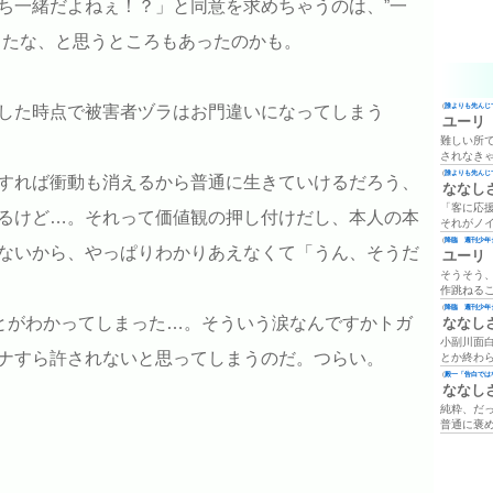
ち一緒だよねぇ！？」と同意を求めちゃうのは、”一
ったな、と思うところもあったのかも。
(
誰よりも先んじて
した時点で被害者ヅラはお門違いになってしまう
ユーリ
難しい所
されなき
(
誰よりも先んじて
すれば衝動も消えるから普通に生きていけるだろう、
ななし
「客に応
るけど…。それって価値観の押し付けだし、本人の本
それがノ
(
降臨 週刊少年ジ
ないから、やっぱりわかりあえなくて「うん、そうだ
ユーリ
そうそう
作跳ねる
(
降臨 週刊少年ジ
ことがわかってしまった…。そういう涙なんですかトガ
ななし
小副川面
ナすら許されないと思ってしまうのだ。つらい。
とか終わ
(
殿一「告白では
ななし
純粋、だ
普通に褒