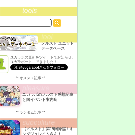
tools
tool
メルスト ユニット
データベース
ユガラボの更新をツイートでお知らせ。
ユガラボット、できました！
** オススメ記事 **
pleasure
ユガラボのメルスト感想記事
と国イベント案内所
** ランダム記事 **
subculture
【メルスト】第19回降臨！キ
ングジュレイムさん！