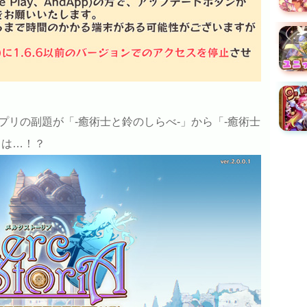
プリの副題が「-癒術士と鈴のしらべ-」から「-癒術士
とは…！？