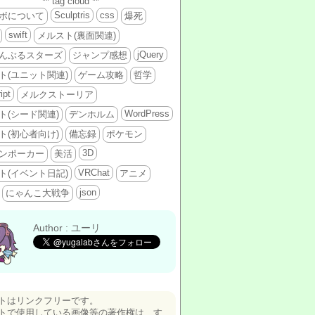
** tag cloud **
Sculptris
css
ボについて
爆死
swift
メルスト(裏面関連)
jQuery
んぶるスターズ
ジャンプ感想
ト(ユニット関連)
ゲーム攻略
哲学
ipt
メルクストーリア
WordPress
ト(シード関連)
デンホルム
ト(初心者向け)
備忘録
ポケモン
3D
ンポーカー
美活
VRChat
ト(イベント日記)
アニメ
json
にゃんこ大戦争
Author : ユーリ
トはリンクフリーです。
トで使用している画像等の著作権は、す