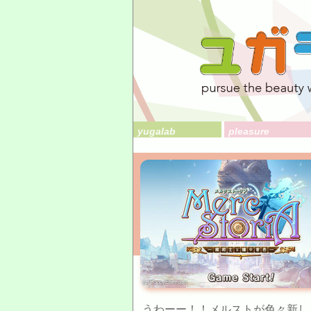
yugalab
pleasure
(c)HappyElements
うわーー！！メルストが色々新し