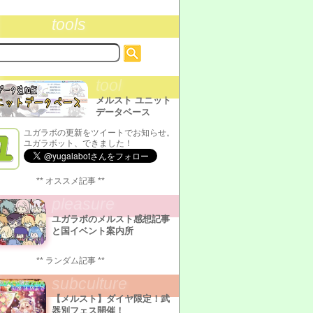
tools
tool
メルスト ユニット
データベース
ユガラボの更新をツイートでお知らせ。
ユガラボット、できました！
** オススメ記事 **
pleasure
ユガラボのメルスト感想記事
と国イベント案内所
** ランダム記事 **
subculture
【メルスト】ダイヤ限定！武
器別フェス開催！