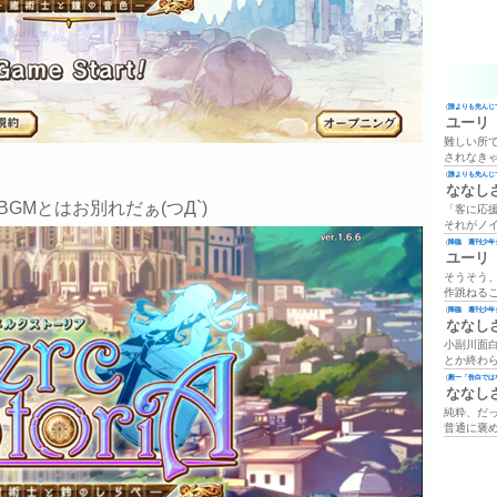
(
誰よりも先んじて
ユーリ
難しい所
されなき
(
誰よりも先んじて
ななし
GMとはお別れだぁ(つД`)
「客に応
それがノ
(
降臨 週刊少年ジ
ユーリ
そうそう
作跳ねる
(
降臨 週刊少年ジ
ななし
小副川面
とか終わ
(
殿一「告白では
ななし
純粋、だ
普通に褒