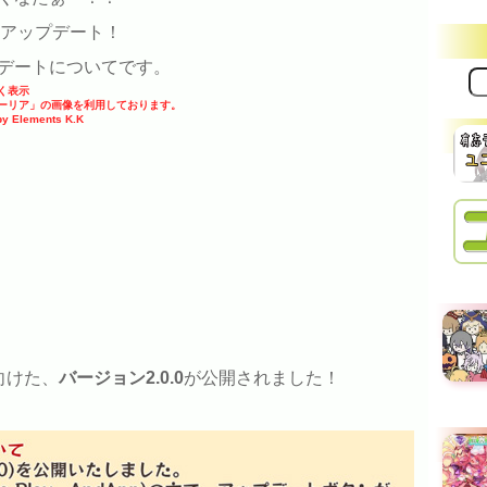
ーアップデート！
デートについてです。
サ
く表示
イ
クストーリア」の画像を利用しております。
ト
ements K.K
内
検
索:
向けた、
バージョン2.0.0
が公開されました！