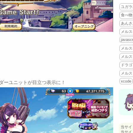
ユガラ
食べ物
あんさ
メルス
javascr
メルス
メルス
ドラゴ
メルス
xcode
ダーユニットが目立つ表示に！
当サイ
当サイ