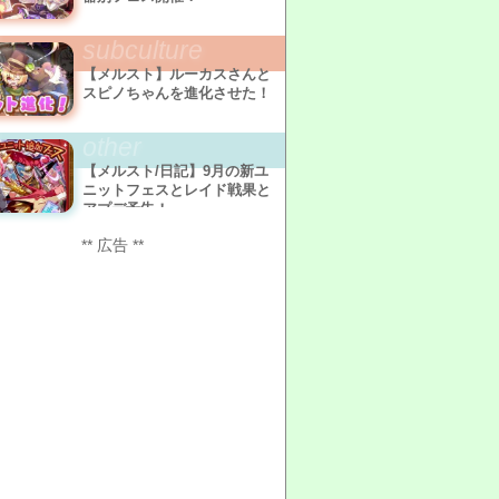
subculture
【メルスト】ルーカスさんと
スピノちゃんを進化させた！
other
【メルスト/日記】9月の新ユ
ニットフェスとレイド戦果と
アプデ予告！
** 広告 **