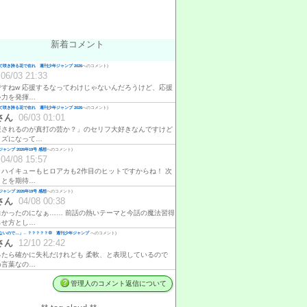
新着コメント
咲き誇る花で在れ 週刊少年ジャンプ 2026
へのコメント)
06/03 21:33
ですねw 応援するなってわけじゃないんだろうけど、応援
ゃ力を発揮…
咲き誇る花で在れ 週刊少年ジャンプ 2026
へのコメント)
さん
06/03 01:01
援されるのが真打の芸か？」のセリフ大好きなんですけど
イズになって…
ャンプ 2026年19号 感想
へのコメント)
04/08 15:57
、ハイキューもヒロアカも2作目のヒットですからね！ 次
ことを期待…
ャンプ 2026年19号 感想
へのコメント)
さん
04/08 00:38
白かったのになぁ…… 前話の熱いテーマと今話の魔法習得
らせ方とし…
ないので…」←？？？？？💢 週刊少年ジャンプ
へのコメント)
さん
12/10 22:42
ったら確かに失礼だけれども 柔軟、と表現しているので
め言葉なの…
管理人のコメント返信について