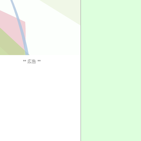
** 広告 **