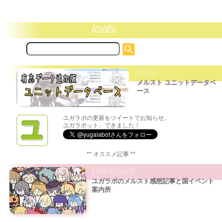
tools
サ
イ
ト
tool
内
検
メルスト ユニットデータベ
索:
ース
ユガラボの更新をツイートでお知らせ。
ユガラボット、できました！
** オススメ記事 **
pleasure
ユガラボのメルスト感想記事と国イベント
案内所