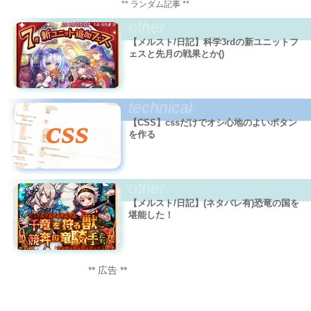
** ランダム記事 **
other
【メルスト/日記】科学3rdの新ユニットフ
ェスと先月の戦果とか()
technical
【CSS】cssだけでオシ心地のよいボタン
を作る
other
【メルスト/日記】(ネタバレ有)恐竜の国を
堪能した！
** 広告 **