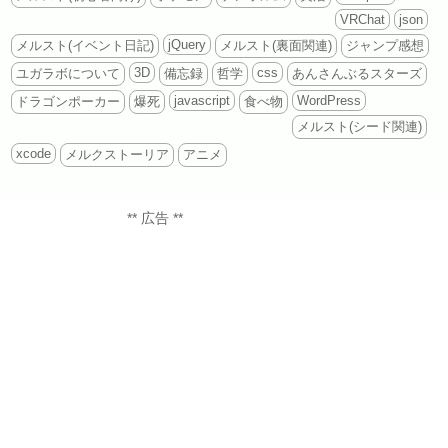
VRChat
json
jQuery
メルスト(イベント日記)
メルスト(裏面関連)
ジャンプ感想
3D
css
ユガラボについて
備忘録
哲学
あんさんぶるスターズ
javascript
WordPress
ドラゴンポーカー
爆死
食べ物
メルスト(シード関連)
xcode
メルクストーリア
アニメ
** 広告 **