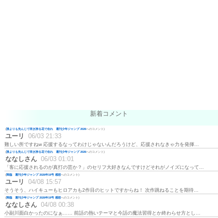
新着コメント
(
誰よりも先んじて咲き誇る花で在れ 週刊少年ジャンプ 2026
へのコメント)
ユーリ
06/03 21:33
難しい所ですねw 応援するなってわけじゃないんだろうけど、応援されなきゃ力を発揮…
(
誰よりも先んじて咲き誇る花で在れ 週刊少年ジャンプ 2026
へのコメント)
ななしさん
06/03 01:01
「客に応援されるのが真打の芸か？」のセリフ大好きなんですけどそれがノイズになって…
(
降臨 週刊少年ジャンプ 2026年19号 感想
へのコメント)
ユーリ
04/08 15:57
そうそう、ハイキューもヒロアカも2作目のヒットですからね！ 次作跳ねることを期待…
(
降臨 週刊少年ジャンプ 2026年19号 感想
へのコメント)
ななしさん
04/08 00:38
小副川面白かったのになぁ…… 前話の熱いテーマと今話の魔法習得とか終わらせ方とし…