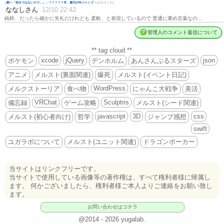
(
殿一「告白ではないので…」←？？？？？💢 週刊少年ジャンプ
へのコメント)
ななしさん
12/10 22:42
純粋、だったら確かに失礼だけれども 柔軟、と表現しているので 普通に褒め言葉なの…
管理人のコメント返信について
** tag cloud **
xcode
jQuery
json
ポケモン
デンホルム
あんさんぶるスターズ
アニメ
メルスト(裏面関連)
爆死
メルスト(イベント日記)
WordPress
メルクストーリア
食べ物
にゃんこ大戦争
美活
VRChat
Sculptris
備忘録
ゲーム攻略
メルスト(シード関連)
javascript
3D
css
メルスト(初心者向け)
哲学
ジャンプ感想
swift
ユガラボについて
メルスト(ユニット関連)
ドラゴンポーカー
当サイトはリンクフリーです。
当サイトで使用している画像等の著作権は、すべて権利者様に帰属し
ます。 何かございましたら、権利者様ご本人よりご連絡をお願い致し
ます。
お問い合わせはコチラ
@2014 - 2026 yugalab.