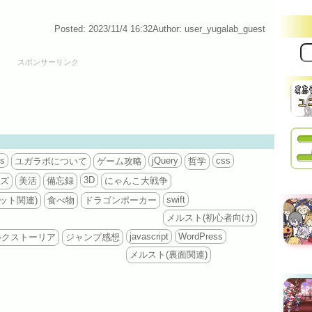
Posted: 2023/11/4 16:32
Author: user_yugalab_guest
サ
イ
スポンサーリンク
ト
内
検
索:
is
jQuery
css
ユガラボについて
ゲーム攻略
哲学
3D
ズ
美活
備忘録
にゃんこ大戦争
swift
ット関連)
食べ物
ドラゴンポーカー
メルスト(初心者向け)
javascript
WordPress
ルクストーリア
ジャンプ感想
メルスト(裏面関連)