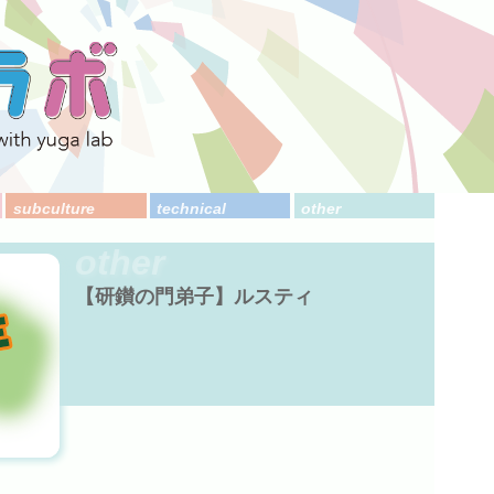
subculture
technical
other
other
【研鑚の門弟子】ルスティ