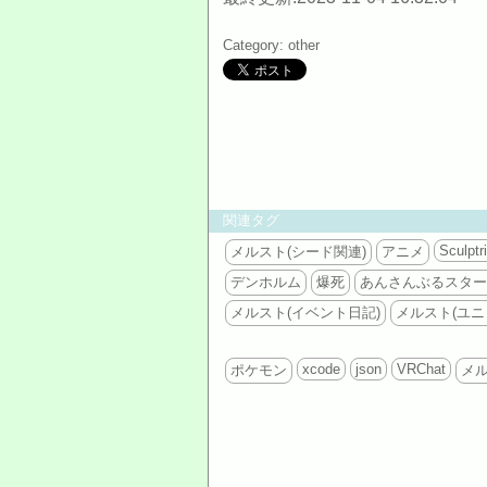
Category: other
関連タグ
Sculptr
メルスト(シード関連)
アニメ
デンホルム
爆死
あんさんぶるスター
メルスト(イベント日記)
メルスト(ユニ
xcode
json
VRChat
ポケモン
メ