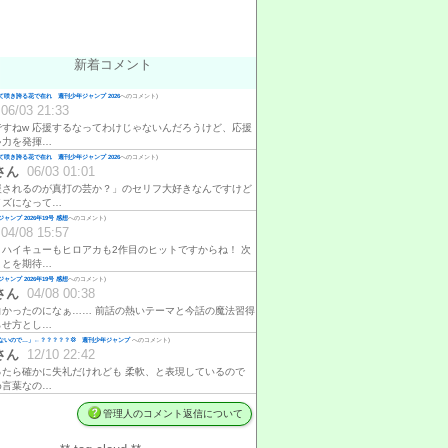
新着コメント
咲き誇る花で在れ 週刊少年ジャンプ 2026
へのコメント)
06/03 21:33
ですねw 応援するなってわけじゃないんだろうけど、応援
ゃ力を発揮…
咲き誇る花で在れ 週刊少年ジャンプ 2026
へのコメント)
さん
06/03 01:01
援されるのが真打の芸か？」のセリフ大好きなんですけど
イズになって…
ャンプ 2026年19号 感想
へのコメント)
04/08 15:57
、ハイキューもヒロアカも2作目のヒットですからね！ 次
ことを期待…
ャンプ 2026年19号 感想
へのコメント)
さん
04/08 00:38
白かったのになぁ…… 前話の熱いテーマと今話の魔法習得
らせ方とし…
ないので…」←？？？？？💢 週刊少年ジャンプ
へのコメント)
さん
12/10 22:42
ったら確かに失礼だけれども 柔軟、と表現しているので
め言葉なの…
管理人のコメント返信について