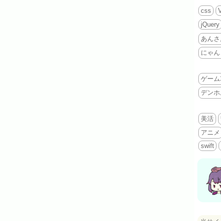
css
jQuery
あんさ
にゃん
ゲーム
デンホ
美活
アニメ
swift