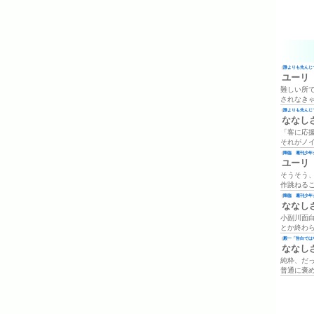
(
誰よりも先んじて
ユーリ
難しい所
されなき
(
誰よりも先んじて
ななし
「客に応
それがノ
(
降臨 週刊少年ジ
ユーリ
そうそう
作跳ねる
(
降臨 週刊少年ジ
ななし
小副川面
とか終わ
(
殿一「告白では
ななし
純粋、だ
普通に褒