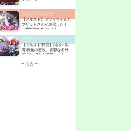
subculture
【メルスト】ヤツィちゃんと
ブリットさんが進化した！
in西部2(ネタバレ有)
other
【メルスト/日記】(ネタバレ
有)独創の息吹、多彩なる外
伝 6th〜7thを堪能した！
** 広告 **