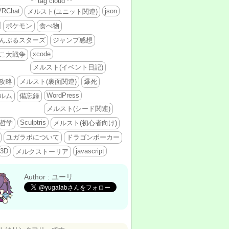
** tag cloud **
VRChat
json
メルスト(ユニット関連)
ポケモン
食べ物
んぶるスターズ
ジャンプ感想
xcode
こ大戦争
メルスト(イベント日記)
攻略
メルスト(裏面関連)
爆死
WordPress
ルム
備忘録
メルスト(シード関連)
Sculptris
哲学
メルスト(初心者向け)
ユガラボについて
ドラゴンポーカー
3D
javascript
メルクストーリア
Author : ユーリ