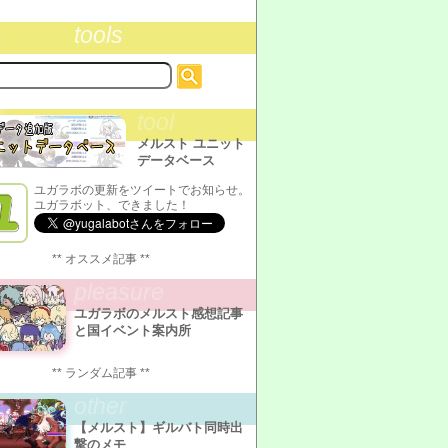
tools
tool
メルスト ユニット
データベース
ユガラボの更新をツイートでお知らせ。
ユガラボット、できました！
** オススメ記事 **
pleasure
ユガラボのメルスト感想記事
と国イベント案内所
** ランダム記事 **
other
【メルスト】ギルバト同時出
撃のメモ