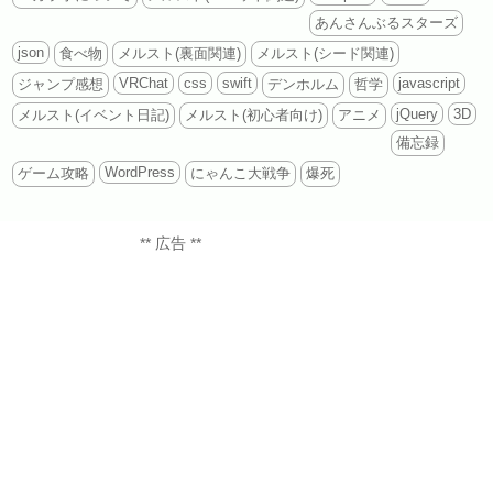
あんさんぶるスターズ
json
食べ物
メルスト(裏面関連)
メルスト(シード関連)
VRChat
css
swift
javascript
ジャンプ感想
デンホルム
哲学
jQuery
3D
メルスト(イベント日記)
メルスト(初心者向け)
アニメ
備忘録
WordPress
ゲーム攻略
にゃんこ大戦争
爆死
** 広告 **