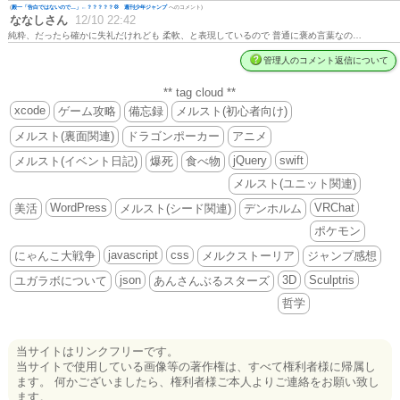
(
殿一「告白ではないので…」←？？？？？💢 週刊少年ジャンプ
へのコメント)
ななしさん
12/10 22:42
純粋、だったら確かに失礼だけれども 柔軟、と表現しているので 普通に褒め言葉なの…
管理人のコメント返信について
** tag cloud **
xcode
ゲーム攻略
備忘録
メルスト(初心者向け)
メルスト(裏面関連)
ドラゴンポーカー
アニメ
jQuery
swift
メルスト(イベント日記)
爆死
食べ物
メルスト(ユニット関連)
WordPress
VRChat
美活
メルスト(シード関連)
デンホルム
ポケモン
javascript
css
にゃんこ大戦争
メルクストーリア
ジャンプ感想
json
3D
Sculptris
ユガラボについて
あんさんぶるスターズ
哲学
当サイトはリンクフリーです。
当サイトで使用している画像等の著作権は、すべて権利者様に帰属し
ます。 何かございましたら、権利者様ご本人よりご連絡をお願い致し
ます。