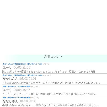
新着コメント
(
誰よりも先んじて咲き誇る花で在れ 週刊少年ジャンプ 2026
へのコメント)
ユーリ
06/03 21:33
難しい所ですねw 応援するなってわけじゃないんだろうけど、応援されなきゃ力を発揮…
(
誰よりも先んじて咲き誇る花で在れ 週刊少年ジャンプ 2026
へのコメント)
ななしさん
06/03 01:01
「客に応援されるのが真打の芸か？」のセリフ大好きなんですけどそれがノイズになって…
(
降臨 週刊少年ジャンプ 2026年19号 感想
へのコメント)
ユーリ
04/08 15:57
そうそう、ハイキューもヒロアカも2作目のヒットですからね！ 次作跳ねることを期待…
(
降臨 週刊少年ジャンプ 2026年19号 感想
へのコメント)
ななしさん
04/08 00:38
小副川面白かったのになぁ…… 前話の熱いテーマと今話の魔法習得とか終わらせ方とし…