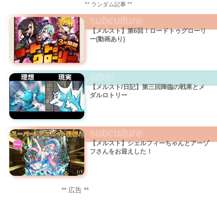
** ランダム記事 **
subculture
【メルスト】第6回！ロードトゥグローリ
ー(動画あり)
other
【メルスト/日記】第三回降臨の戦果とメ
ダルロトリー
subculture
【メルスト】シェルフィーちゃんとアーゾ
フさんをお迎えした！
** 広告 **