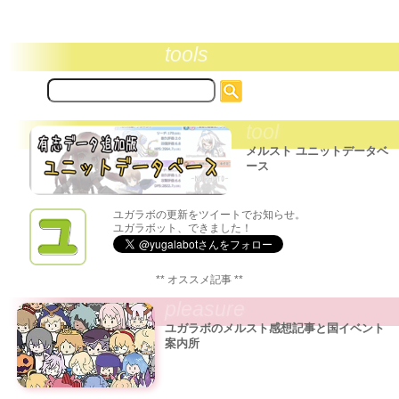
tools
サ
イ
ト
tool
内
検
メルスト ユニットデータベ
索:
ース
ユガラボの更新をツイートでお知らせ。
ユガラボット、できました！
** オススメ記事 **
pleasure
ユガラボのメルスト感想記事と国イベント
案内所