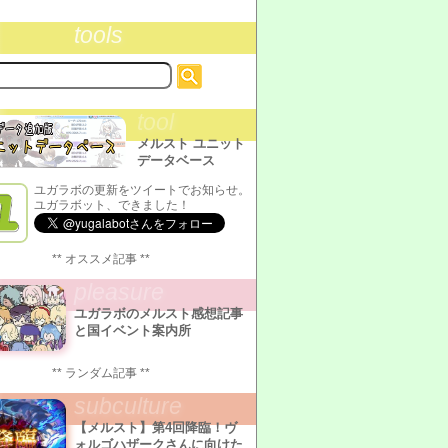
tools
tool
メルスト ユニット
データベース
ユガラボの更新をツイートでお知らせ。
ユガラボット、できました！
** オススメ記事 **
pleasure
ユガラボのメルスト感想記事
と国イベント案内所
** ランダム記事 **
subculture
【メルスト】第4回降臨！ヴ
ォルゴハザークさんに向けた