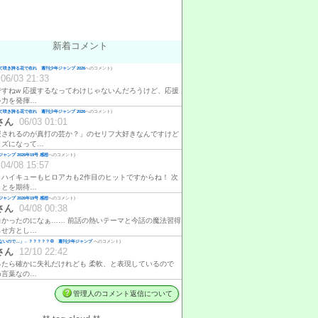
新着コメント
咲き誇る花で在れ 週刊少年ジャンプ 2026
へのコメント)
06/03 21:33
ですねw 応援するなってわけじゃないんだろうけど、応援
ゃ力を発揮…
咲き誇る花で在れ 週刊少年ジャンプ 2026
へのコメント)
さん
06/03 01:01
援されるのが真打の芸か？」のセリフ大好きなんですけど
イズになって…
ャンプ 2026年19号 感想
へのコメント)
04/08 15:57
、ハイキューもヒロアカも2作目のヒットですからね！ 次
ことを期待…
ャンプ 2026年19号 感想
へのコメント)
さん
04/08 00:38
白かったのになぁ…… 前話の熱いテーマと今話の魔法習得
らせ方とし…
ないので…」←？？？？？💢 週刊少年ジャンプ
へのコメント)
さん
12/10 22:42
ったら確かに失礼だけれども 柔軟、と表現しているので
め言葉なの…
管理人のコメント返信について