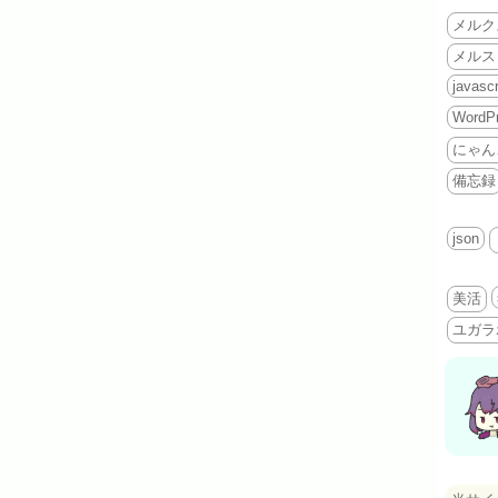
メルク
メルス
javascr
WordP
にゃん
備忘録
json
美活
ユガラ