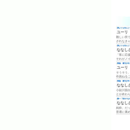
(
誰よりも先んじて
ユーリ
難しい所
されなき
(
誰よりも先んじて
ななし
「客に応
それがノ
(
降臨 週刊少年ジ
ユーリ
そうそう
作跳ねる
(
降臨 週刊少年ジ
ななし
小副川面
とか終わ
(
殿一「告白では
ななし
純粋、だ
普通に褒