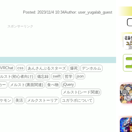
Posted: 2023/11/4 10:34
Author: user_yugalab_guest
サ
イ
スポンサーリンク
ト
内
検
索:
VRChat
css
あんさんぶるスターズ
爆死
デンホルム
swift
json
ルスト(初心者向け)
備忘録
哲学
jQuery
カー
メルスト(裏面関連)
食べ物
メルスト(シード関連)
ケモン
美活
メルクストーリア
ユガラボについて