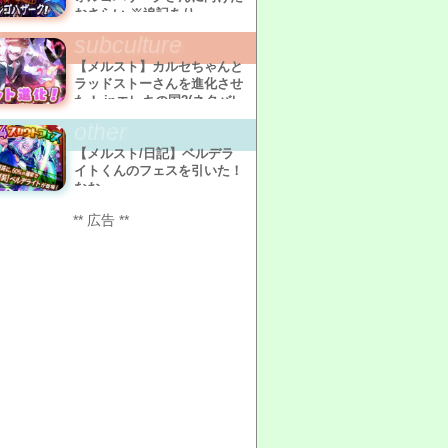
おさらい ※追記あり
subculture
【メルスト】カルセちゃんと
ラッドストーさんを進化させ
た！ inエレキの国2(ネタバレ
有)
other
【メルスト/日記】ベルデラ
イトくんのフェスを引いた！
なお
** 広告 **