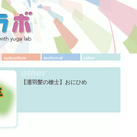
subculture
technical
other
other
【濡羽髪の槍士】おにひめ