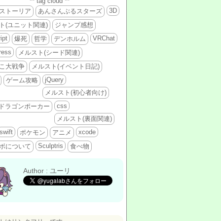
** tag cloud **
3D
ストーリア
あんさんぶるスターズ
ト(ユニット関連)
ジャンプ感想
ipt
VRChat
爆死
哲学
デンホルム
ress
メルスト(シード関連)
こ大戦争
メルスト(イベント日記)
jQuery
ゲーム攻略
メルスト(初心者向け)
css
ドラゴンポーカー
メルスト(裏面関連)
swift
xcode
ポケモン
アニメ
Sculptris
ボについて
食べ物
Author : ユーリ