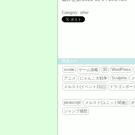
Category: other
関連タグ
xcode
3D
WordPress
ゲーム攻略
Sculptris
アニメ
にゃんこ大戦争
メ
メルスト(イベント日記)
ドラゴンポー
javascript
メルスト(ユニット関連)
ポ
ジャンプ感想