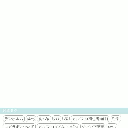
関連タグ
css
3D
デンホルム
爆死
食べ物
メルスト(初心者向け)
哲学
swift
ユガラボについて
メルスト(イベント日記)
ジャンプ感想