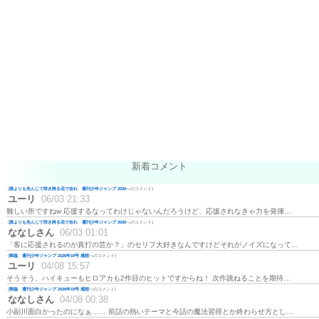
新着コメント
(
誰よりも先んじて咲き誇る花で在れ 週刊少年ジャンプ 2026
へのコメント)
ユーリ
06/03 21:33
難しい所ですねw 応援するなってわけじゃないんだろうけど、応援されなきゃ力を発揮…
(
誰よりも先んじて咲き誇る花で在れ 週刊少年ジャンプ 2026
へのコメント)
ななしさん
06/03 01:01
「客に応援されるのが真打の芸か？」のセリフ大好きなんですけどそれがノイズになって…
(
降臨 週刊少年ジャンプ 2026年19号 感想
へのコメント)
ユーリ
04/08 15:57
そうそう、ハイキューもヒロアカも2作目のヒットですからね！ 次作跳ねることを期待…
(
降臨 週刊少年ジャンプ 2026年19号 感想
へのコメント)
ななしさん
04/08 00:38
小副川面白かったのになぁ…… 前話の熱いテーマと今話の魔法習得とか終わらせ方とし…