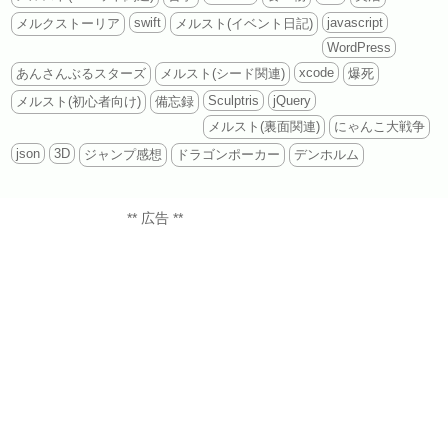
swift
javascript
メルクストーリア
メルスト(イベント日記)
WordPress
xcode
あんさんぶるスターズ
メルスト(シード関連)
爆死
Sculptris
jQuery
メルスト(初心者向け)
備忘録
メルスト(裏面関連)
にゃんこ大戦争
json
3D
ジャンプ感想
ドラゴンポーカー
デンホルム
** 広告 **