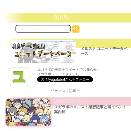
tools
サ
イ
ト
tool
内
検
メルスト ユニットデータベ
索:
ース
ユガラボの更新をツイートでお知らせ。
ユガラボット、できました！
** オススメ記事 **
pleasure
ユガラボのメルスト感想記事と国イベント
案内所