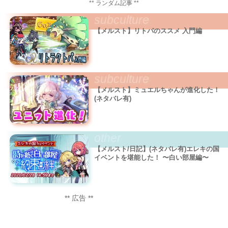
** ランダム記事 **
subculture
【メルスト】リトパのススメ 入門編
subculture
【メルスト】ミュエルちゃんが進化した！
(ネタバレ有)
other
【メルスト/日記】(ネタバレ有)エレキの国
イベントを堪能した！ 〜白い部屋編〜
** 広告 **