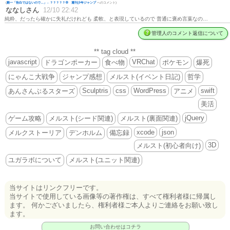
(
殿一「告白ではないので…」←？？？？？💢 週刊少年ジャンプ
へのコメント)
ななしさん
12/10 22:42
純粋、だったら確かに失礼だけれども 柔軟、と表現しているので 普通に褒め言葉なの…
管理人のコメント返信について
** tag cloud **
javascript
VRChat
ドラゴンポーカー
食べ物
ポケモン
爆死
にゃんこ大戦争
ジャンプ感想
メルスト(イベント日記)
哲学
Sculptris
css
WordPress
swift
あんさんぶるスターズ
アニメ
美活
jQuery
ゲーム攻略
メルスト(シード関連)
メルスト(裏面関連)
xcode
json
メルクストーリア
デンホルム
備忘録
3D
メルスト(初心者向け)
ユガラボについて
メルスト(ユニット関連)
当サイトはリンクフリーです。
当サイトで使用している画像等の著作権は、すべて権利者様に帰属し
ます。 何かございましたら、権利者様ご本人よりご連絡をお願い致し
ます。
お問い合わせはコチラ