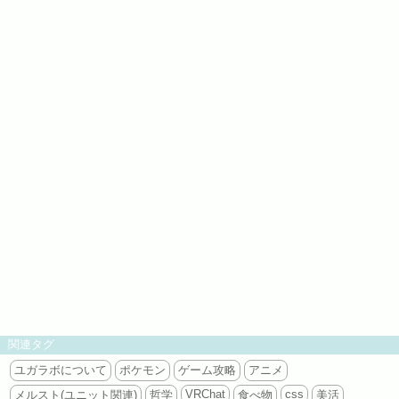
関連タグ
ユガラボについて
ポケモン
ゲーム攻略
アニメ
VRChat
css
メルスト(ユニット関連)
哲学
食べ物
美活