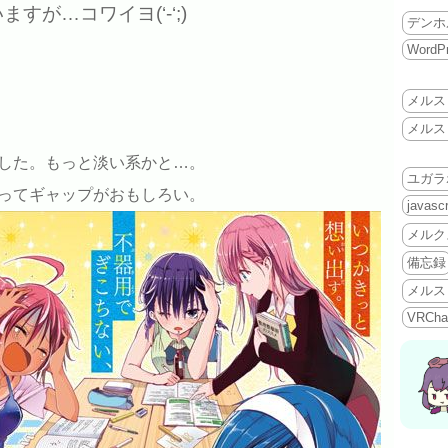
が…コワイヨ(‘-‘;)
デンホ
WordP
メルス
メルス
した。もっと淡い系かと…。
ユガラ
ってギャップがおもしろい。
javascr
メルク
備忘録
メルス
VRCha