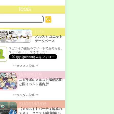
tools
tool
メルスト ユニット
データベース
ユガラボの更新をツイートでお知らせ。
ユガラボット、できました！
** オススメ記事 **
pleasure
ユガラボのメルスト感想記事
と国イベント案内所
** ランダム記事 **
subculture
【メルスト】パーティ編成の
ススメ クエスト編/後編(ル