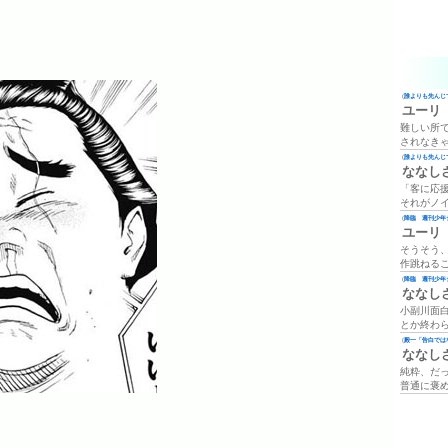
(
誰よりも先んじて
ユーリ
難しい所
されなき
(
誰よりも先んじて
ななし
「客に応
それがノ
(
降臨 週刊少年ジ
ユーリ
そうそう
作跳ねる
(
降臨 週刊少年ジ
ななし
小副川面
とか終わ
(
殿一「告白では
ななし
純粋、だ
普通に褒