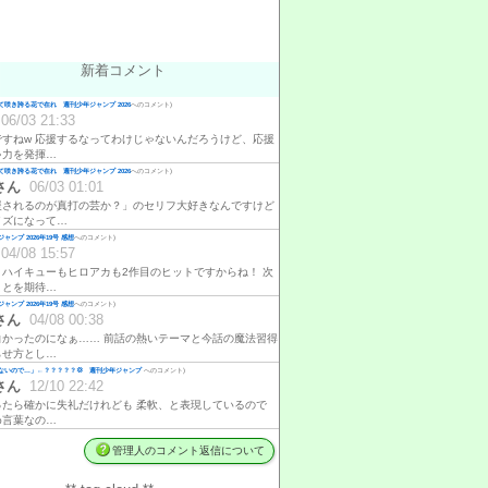
新着コメント
咲き誇る花で在れ 週刊少年ジャンプ 2026
へのコメント)
06/03 21:33
ですねw 応援するなってわけじゃないんだろうけど、応援
ゃ力を発揮…
咲き誇る花で在れ 週刊少年ジャンプ 2026
へのコメント)
さん
06/03 01:01
援されるのが真打の芸か？」のセリフ大好きなんですけど
イズになって…
ャンプ 2026年19号 感想
へのコメント)
04/08 15:57
、ハイキューもヒロアカも2作目のヒットですからね！ 次
ことを期待…
ャンプ 2026年19号 感想
へのコメント)
さん
04/08 00:38
白かったのになぁ…… 前話の熱いテーマと今話の魔法習得
らせ方とし…
ないので…」←？？？？？💢 週刊少年ジャンプ
へのコメント)
さん
12/10 22:42
ったら確かに失礼だけれども 柔軟、と表現しているので
め言葉なの…
管理人のコメント返信について