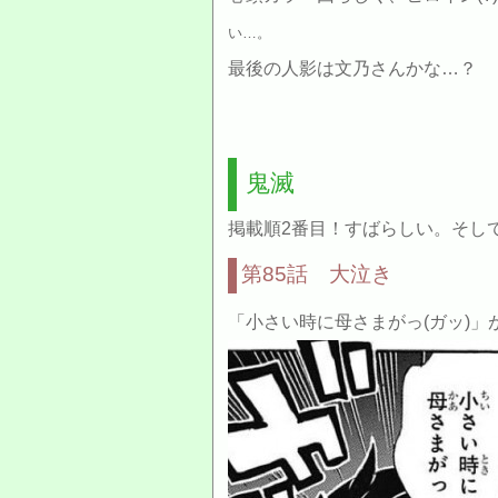
い…。
最後の人影は文乃さんかな…？
鬼滅
掲載順2番目！すばらしい。そし
第85話 大泣き
「小さい時に母さまがっ(ガッ)