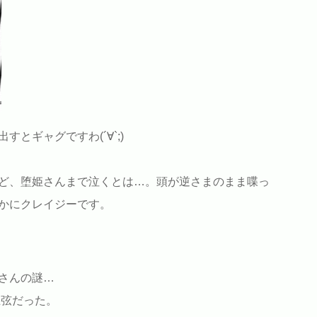
とギャグですわ(´∀`;)
ど、堕姫さんまで泣くとは…。頭が逆さまのまま喋っ
かにクレイジーです。
さんの謎…
上弦だった。