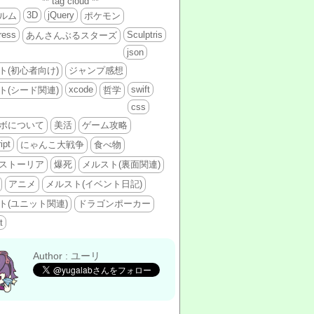
** tag cloud **
3D
jQuery
ルム
ポケモン
ress
Sculptris
あんさんぶるスターズ
json
ト(初心者向け)
ジャンプ感想
xcode
swift
ト(シード関連)
哲学
css
ボについて
美活
ゲーム攻略
ipt
にゃんこ大戦争
食べ物
ストーリア
爆死
メルスト(裏面関連)
アニメ
メルスト(イベント日記)
ト(ユニット関連)
ドラゴンポーカー
t
Author : ユーリ