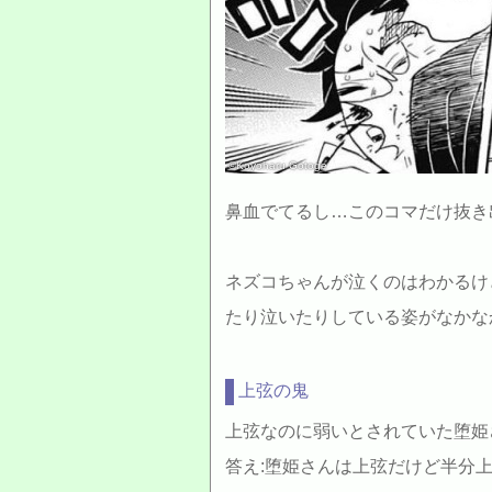
©Koyoharu Gotoge
鼻血でてるし…このコマだけ抜き出す
ネズコちゃんが泣くのはわかるけ
たり泣いたりしている姿がなかな
上弦の鬼
上弦なのに弱いとされていた堕姫
答え:堕姫さんは上弦だけど半分