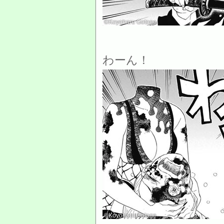
©Koyoharu Gotoge
わーん！
©Koyoharu Gotoge