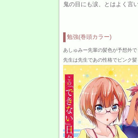
鬼の目にも涙、とはよく言います
勉強(巻頭カラー)
あしゅみー先輩の髪色が予想外で
先生は先生であの性格でピンク髪