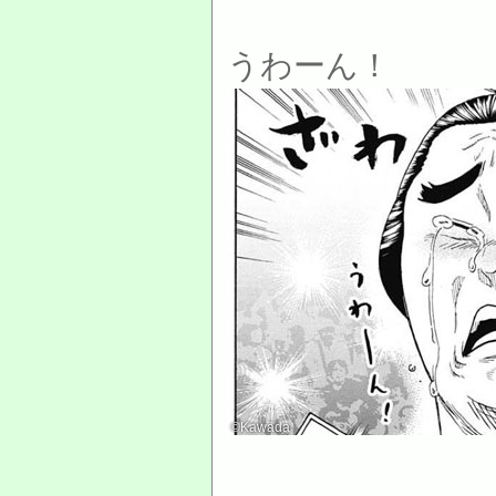
うわーん！
©Kawada