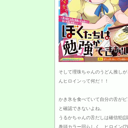
©Taishi Tsutsui
そして理珠ちゃんのうどん推しが
んヒロインって何だ！！
かき氷を食べていて自分の舌がピ
と確認できないよね。
うるかちゃんの舌だしは確信犯(誤用
巻頭カラー回らしく、ヒロイン(?