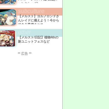
ーンとシード)
subculture
【メルスト】ヨルノロンドさ
んレイドに備えよう！今から
できる準備まとめ
other
【メルスト/日記】植物4thの
新ユニットフェスなど
** 広告 **