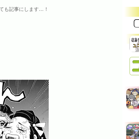
ても記事にします…！
サ
イ
ト
内
検
索: