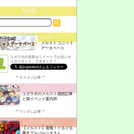
tools
tool
メルスト ユニット
データベース
ユガラボの更新をツイートでお知らせ。
ユガラボット、できました！
** オススメ記事 **
pleasure
ユガラボのメルスト感想記事
と国イベント案内所
** ランダム記事 **
subculture
【メルスト】速報！ぐるぐる
暴走グルバルシオさん