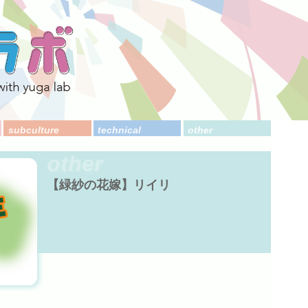
subculture
technical
other
other
【緑紗の花嫁】リイリ