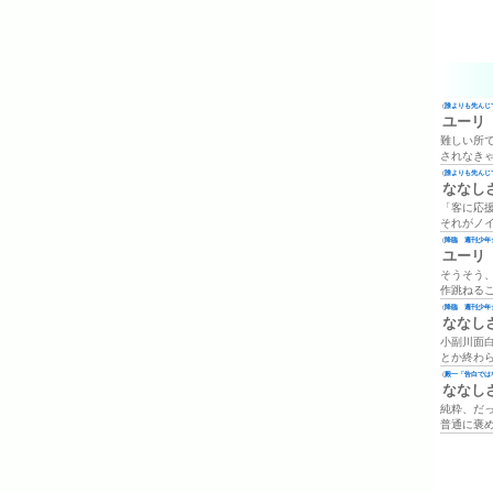
(
誰よりも先んじて
ユーリ
難しい所
されなき
(
誰よりも先んじて
ななし
「客に応
それがノ
(
降臨 週刊少年ジ
ユーリ
そうそう
作跳ねる
(
降臨 週刊少年ジ
ななし
小副川面
とか終わ
(
殿一「告白では
ななし
純粋、だ
普通に褒