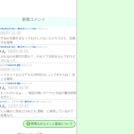
新着コメント
咲き誇る花で在れ 週刊少年ジャンプ 2026
へのコメント)
06/03 21:33
ですねw 応援するなってわけじゃないんだろうけど、応援
ゃ力を発揮…
咲き誇る花で在れ 週刊少年ジャンプ 2026
へのコメント)
さん
06/03 01:01
援されるのが真打の芸か？」のセリフ大好きなんですけど
イズになって…
ャンプ 2026年19号 感想
へのコメント)
04/08 15:57
、ハイキューもヒロアカも2作目のヒットですからね！ 次
ことを期待…
ャンプ 2026年19号 感想
へのコメント)
さん
04/08 00:38
白かったのになぁ…… 前話の熱いテーマと今話の魔法習得
らせ方とし…
ないので…」←？？？？？💢 週刊少年ジャンプ
へのコメント)
さん
12/10 22:42
ったら確かに失礼だけれども 柔軟、と表現しているので
め言葉なの…
管理人のコメント返信について