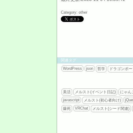
Category: other
関連タグ
WordPress
json
哲学
ドラゴンポー
美活
メルスト(イベント日記)
にゃん
javascript
jQue
メルスト(初心者向け)
VRChat
爆死
メルスト(シード関連)