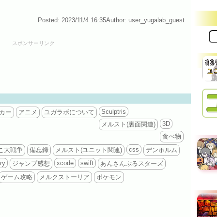
Posted: 2023/11/4 16:35
Author: user_yugalab_guest
サ
イ
スポンサーリンク
ト
内
検
索:
Sculptris
カー
アニメ
ユガラボについて
3D
メルスト(裏面関連)
食べ物
css
こ大戦争
備忘録
メルスト(ユニット関連)
デンホルム
ry
xcode
swift
ジャンプ感想
あんさんぶるスターズ
ゲーム攻略
メルクストーリア
ポケモン