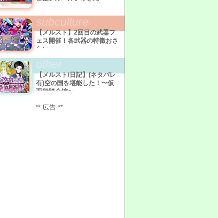
subculture
【メルスト】2回目の武器フ
ェス開催！各武器の特徴おさ
らい
other
【メルスト/日記】(ネタバレ
有)空の国を堪能した！〜仮
面舞踏会編〜
** 広告 **