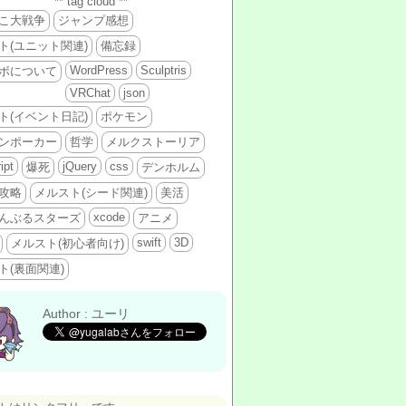
** tag cloud **
こ大戦争
ジャンプ感想
ト(ユニット関連)
備忘録
WordPress
Sculptris
ボについて
VRChat
json
ト(イベント日記)
ポケモン
ンポーカー
哲学
メルクストーリア
ipt
jQuery
css
爆死
デンホルム
攻略
メルスト(シード関連)
美活
xcode
んぶるスターズ
アニメ
swift
3D
メルスト(初心者向け)
ト(裏面関連)
Author : ユーリ