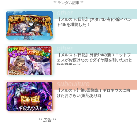
** ランダム記事 **
other
【メルスト/日記】(ネタバレ有)小篇イベン
ト4thを堪能した！
other
【メルスト/日記】外伝1stの新ユニットフ
ェスがお預けなのでダイヤ限を引いたのと
降臨戦果など
subculture
【メルスト】第6回降臨！ギロネウスに向
けたおさらい(追記あり2)
** 広告 **