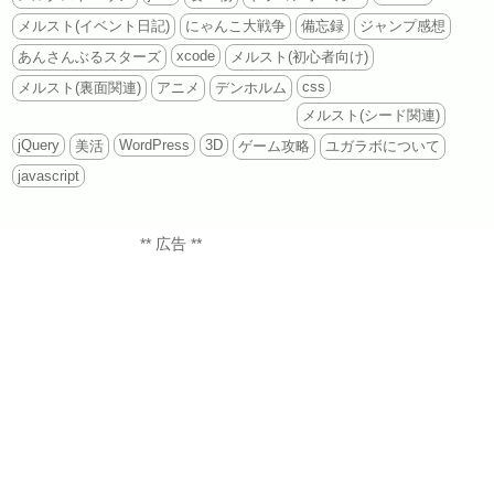
メルスト(イベント日記)
にゃんこ大戦争
備忘録
ジャンプ感想
xcode
あんさんぶるスターズ
メルスト(初心者向け)
css
メルスト(裏面関連)
アニメ
デンホルム
メルスト(シード関連)
jQuery
WordPress
3D
美活
ゲーム攻略
ユガラボについて
javascript
** 広告 **