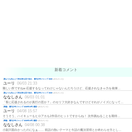
新着コメント
(
誰よりも先んじて咲き誇る花で在れ 週刊少年ジャンプ 2026
へのコメント)
ユーリ
06/03 21:33
難しい所ですねw 応援するなってわけじゃないんだろうけど、応援されなきゃ力を発揮…
(
誰よりも先んじて咲き誇る花で在れ 週刊少年ジャンプ 2026
へのコメント)
ななしさん
06/03 01:01
「客に応援されるのが真打の芸か？」のセリフ大好きなんですけどそれがノイズになって…
(
降臨 週刊少年ジャンプ 2026年19号 感想
へのコメント)
ユーリ
04/08 15:57
そうそう、ハイキューもヒロアカも2作目のヒットですからね！ 次作跳ねることを期待…
(
降臨 週刊少年ジャンプ 2026年19号 感想
へのコメント)
ななしさん
04/08 00:38
小副川面白かったのになぁ…… 前話の熱いテーマと今話の魔法習得とか終わらせ方とし…