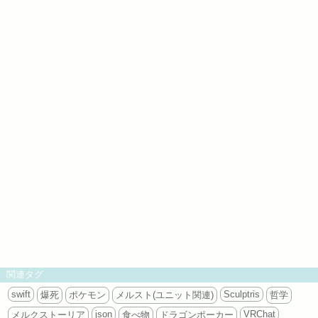
関連タグ
swift
Sculptris
爆死
ポケモン
メルスト(ユニット関連)
哲学
json
VRChat
メルクストーリア
食べ物
ドラゴンポーカー