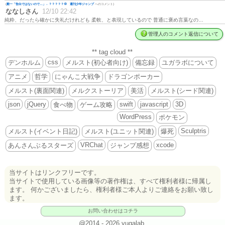
(
殿一「告白ではないので…」←？？？？？💢 週刊少年ジャンプ
へのコメント)
ななしさん
12/10 22:42
純粋、だったら確かに失礼だけれども 柔軟、と表現しているので 普通に褒め言葉なの…
管理人のコメント返信について
** tag cloud **
css
デンホルム
メルスト(初心者向け)
備忘録
ユガラボについて
アニメ
哲学
にゃんこ大戦争
ドラゴンポーカー
メルスト(裏面関連)
メルクストーリア
美活
メルスト(シード関連)
json
jQuery
swift
javascript
3D
食べ物
ゲーム攻略
WordPress
ポケモン
Sculptris
メルスト(イベント日記)
メルスト(ユニット関連)
爆死
VRChat
xcode
あんさんぶるスターズ
ジャンプ感想
当サイトはリンクフリーです。
当サイトで使用している画像等の著作権は、すべて権利者様に帰属し
ます。 何かございましたら、権利者様ご本人よりご連絡をお願い致し
ます。
お問い合わせはコチラ
@2014 - 2026 yugalab.