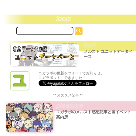
tools
サ
イ
ト
tool
内
検
メルスト ユニットデータベ
索:
ース
ユガラボの更新をツイートでお知らせ。
ユガラボット、できました！
** オススメ記事 **
pleasure
ユガラボのメルスト感想記事と国イベント
案内所