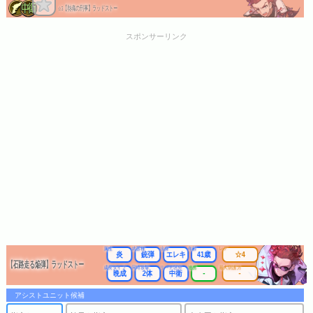
【熱魂の刑事】ラッドストー
☆3
スポンサーリンク
属性
武器種
出身
年齢
レア
炎
銃弾
エレキ
41歳
☆4
【石路走る焔弾】ラッドストー
成長タイプ
同時攻撃
リーチ区分
連携
最大防護力
晩成
2体
中衛
-
-
アシストユニット候補