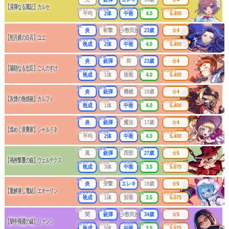
【滉弾なる識記】カルセ
成長タイプ
同時攻撃
リーチ区分
連携
最大防護力
平均
2体
中衛
4.0
5.400
属性
武器種
出身
年齢
レア
炎
斬撃
少数民族
23歳
☆4
【朔月鏡の白兵】ユエ
成長タイプ
同時攻撃
リーチ区分
連携
最大防護力
晩成
2体
中衛
4.0
5.400
属性
武器種
出身
年齢
レア
炎
銃弾
和
23歳
☆4
【陽朗なる忠臣】ごんのすけ
成長タイプ
同時攻撃
リーチ区分
連携
最大防護力
晩成
1体
後衛
4.0
5.400
属性
武器種
出身
年齢
レア
炎
銃弾
機械
19歳
☆4
【灰煙の熱焼砲】カルフィ
成長タイプ
同時攻撃
リーチ区分
連携
最大防護力
晩成
1体
中衛
4.0
5.400
属性
武器種
出身
年齢
レア
炎
銃弾
魔法
17歳
☆4
【煌めく浪費家】シャルドネ
成長タイプ
同時攻撃
リーチ区分
連携
最大防護力
平均
2体
中衛
4.0
5.400
属性
武器種
出身
年齢
レア
風
銃弾
西部
27歳
☆5
【禍殃撃覆の銃】ウェルテクス
成長タイプ
同時攻撃
リーチ区分
連携
最大防護力
晩成
3体
中衛
3.5
5.075
属性
武器種
出身
年齢
レア
炎
突撃
エレキ
19歳
☆5
【重解潜し電結】エオーリン
成長タイプ
同時攻撃
リーチ区分
連携
最大防護力
晩成
1体
前衛
3.5
5.075
属性
武器種
出身
年齢
レア
闇
銃弾
少数民族
34歳
☆5
【闇中飛躍の縁】リァンシ
成長タイプ
同時攻撃
リーチ区分
連携
最大防護力
晩成
5体
中衛
3.5
5.075