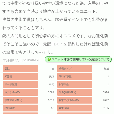
では中衛がかなり扱いやすい環境になった為、入手のしや
すさも含めて当時より地位が上がっているユニット。
序盤の中衛要員はもちろん、踏破系イベントでも出番がま
わってくることもアリ。
銃の入門用として初心者の方にオススメです。なお進化前
でそこそこ強いので、覚醒コストを節約したければ進化前
の運用でもアリっちゃアリ。
ユニット寸評で使用している用語について
寸評書いた日:2019/09/26
属性
炎
成長タイプ
晩成
武器種
銃弾
同時攻撃数
2
リーチ区分
中衛
攻撃段数
1
体力(LvMAX)
3591
体力(覚醒MAX)
5916
攻撃力(LvMAX)
5817
攻撃力(覚醒MAX)
9642
移動速度
50
攻撃間隔
2.55