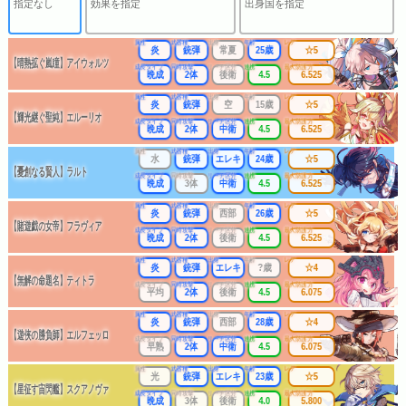
指定なし
効果を指定
出身国を指定
属性
武器種
出身
年齢
レア
炎
銃弾
常夏
25歳
☆5
【晴熱拡ぐ嵐瞳】アイウォルツ
成長タイプ
同時攻撃
リーチ区分
連携
最大防護力
晩成
2体
後衛
4.5
6.525
属性
武器種
出身
年齢
レア
炎
銃弾
空
15歳
☆5
【輝光継ぐ聖純】エルーリオ
成長タイプ
同時攻撃
リーチ区分
連携
最大防護力
晩成
2体
中衛
4.5
6.525
属性
武器種
出身
年齢
レア
水
銃弾
エレキ
24歳
☆5
【憂創なる賢人】ラルト
成長タイプ
同時攻撃
リーチ区分
連携
最大防護力
晩成
3体
中衛
4.5
6.525
属性
武器種
出身
年齢
レア
炎
銃弾
西部
26歳
☆5
【賭遊戯の女帝】フラヴィア
成長タイプ
同時攻撃
リーチ区分
連携
最大防護力
晩成
2体
後衛
4.5
6.525
属性
武器種
出身
年齢
レア
炎
銃弾
エレキ
?歳
☆4
【無解の命題名】ティトラ
成長タイプ
同時攻撃
リーチ区分
連携
最大防護力
平均
2体
後衛
4.5
6.075
属性
武器種
出身
年齢
レア
炎
銃弾
西部
28歳
☆4
【遊侠の勝負師】エルフェッロ
成長タイプ
同時攻撃
リーチ区分
連携
最大防護力
早熟
2体
中衛
4.5
6.075
属性
武器種
出身
年齢
レア
光
銃弾
エレキ
23歳
☆5
【星征す宙閃艦】スクアノヴァ
成長タイプ
同時攻撃
リーチ区分
連携
最大防護力
晩成
3体
後衛
4.0
5.800