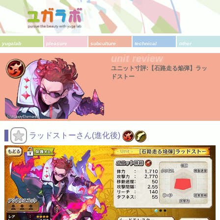
yugalab
pleasure
subculture
technical
other
unit review
ユニット寸評:【石路走る焔弾】ラッ
ドストー
(c)HappyElements
ラッドストーさん(進化後)