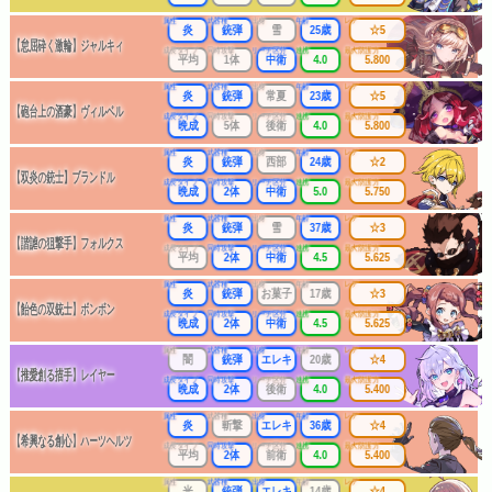
属性
武器種
出身
年齢
レア
炎
銃弾
雪
25歳
☆5
【怠屈砕く激輪】ジャルキィ
成長タイプ
同時攻撃
リーチ区分
連携
最大防護力
平均
1体
中衛
4.0
5.800
属性
武器種
出身
年齢
レア
炎
銃弾
常夏
23歳
☆5
【砲台上の酒豪】ヴィルベル
成長タイプ
同時攻撃
リーチ区分
連携
最大防護力
晩成
5体
後衛
4.0
5.800
属性
武器種
出身
年齢
レア
炎
銃弾
西部
24歳
☆2
【双炎の銃士】ブランドル
成長タイプ
同時攻撃
リーチ区分
連携
最大防護力
晩成
2体
中衛
5.0
5.750
属性
武器種
出身
年齢
レア
炎
銃弾
雪
37歳
☆3
【諧謔の狙撃手】フォルクス
成長タイプ
同時攻撃
リーチ区分
連携
最大防護力
平均
2体
中衛
4.5
5.625
属性
武器種
出身
年齢
レア
炎
銃弾
お菓子
17歳
☆3
【飴色の双銃士】ボンボン
成長タイプ
同時攻撃
リーチ区分
連携
最大防護力
晩成
2体
中衛
4.5
5.625
属性
武器種
出身
年齢
レア
闇
銃弾
エレキ
20歳
☆4
【推愛創る描手】レイヤー
成長タイプ
同時攻撃
リーチ区分
連携
最大防護力
晩成
2体
後衛
4.0
5.400
属性
武器種
出身
年齢
レア
炎
斬撃
エレキ
36歳
☆4
【希興なる創心】ハーツヘルツ
成長タイプ
同時攻撃
リーチ区分
連携
最大防護力
平均
2体
前衛
4.0
5.400
属性
武器種
出身
年齢
レア
光
銃弾
エレキ
14歳
☆4