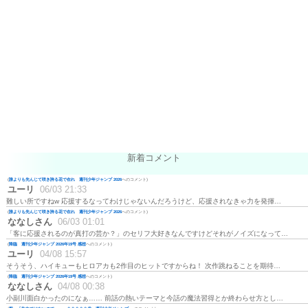
新着コメント
(
誰よりも先んじて咲き誇る花で在れ 週刊少年ジャンプ 2026
へのコメント)
ユーリ
06/03 21:33
難しい所ですねw 応援するなってわけじゃないんだろうけど、応援されなきゃ力を発揮…
(
誰よりも先んじて咲き誇る花で在れ 週刊少年ジャンプ 2026
へのコメント)
ななしさん
06/03 01:01
「客に応援されるのが真打の芸か？」のセリフ大好きなんですけどそれがノイズになって…
(
降臨 週刊少年ジャンプ 2026年19号 感想
へのコメント)
ユーリ
04/08 15:57
そうそう、ハイキューもヒロアカも2作目のヒットですからね！ 次作跳ねることを期待…
(
降臨 週刊少年ジャンプ 2026年19号 感想
へのコメント)
ななしさん
04/08 00:38
小副川面白かったのになぁ…… 前話の熱いテーマと今話の魔法習得とか終わらせ方とし…