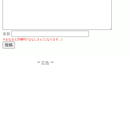
名前
※おなまえ空欄可("ななしさん"になります。)
** 広告 **