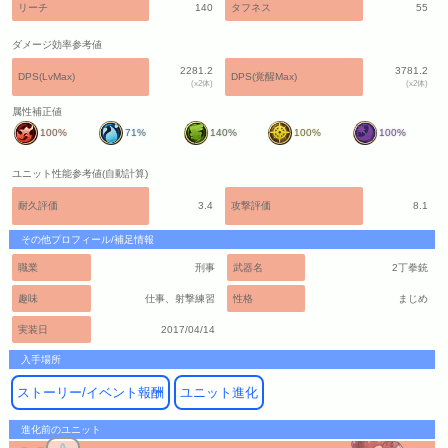
リーチ
140
タフネス
55
ダメージ効率参考値
2281.2
3781.2
DPS(LvMax)
DPS(覚醒Max)
(x2体)
(x2体)
属性補正値
100%
71%
140%
100%
100%
ユニット性能参考値(自動計算)
耐久評価
3.4
攻撃評価
8.1
その他プロフィール/補足情報
職業
刑事
武器名
2丁拳銃
趣味
仕事、射撃練習
性格
まじめ
実装日
2017/04/14
入手場所
ストーリー/イベント報酬
ユニット進化
進化前のユニット