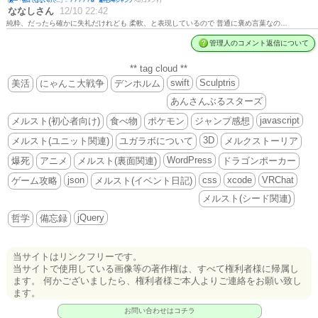
(
殿一「告白ではないので…」←？？？？？💢 週刊少年ジャンプ
へのコメント)
ななしさん
12/10 22:42
純粋、だったら確かに失礼だけれども 柔軟、と表現しているので 普通に褒め言葉なの…
管理人のコメント返信について
** tag cloud **
swift
Sculptris
美活
にゃんこ大戦争
デンホルム
あんさんぶるスターズ
javascript
メルスト(初心者向け)
食べ物
ポケモン
ジャンプ感想
3D
メルスト(ユニット関連)
ユガラボについて
メルクストーリア
WordPress
爆死
アニメ
メルスト(裏面関連)
ドラゴンポーカー
json
css
xcode
VRChat
ゲーム攻略
メルスト(イベント日記)
メルスト(シード関連)
jQuery
哲学
備忘録
当サイトはリンクフリーです。
当サイトで使用している画像等の著作権は、すべて権利者様に帰属し
ます。 何かございましたら、権利者様ご本人よりご連絡をお願い致し
ます。
お問い合わせはコチラ