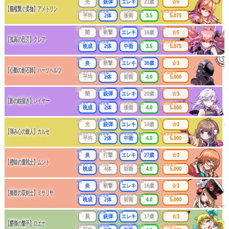
光
銃弾
エレキ
21歳
☆5
【籠檻繋ぐ柔枷】アメトリン
成長タイプ
同時攻撃
リーチ区分
連携
最大防護力
平均
2体
後衛
3.5
5.075
属性
武器種
出身
年齢
レア
闇
斬撃
エレキ
16歳
☆5
【孤高の烈刃】クレア
成長タイプ
同時攻撃
リーチ区分
連携
最大防護力
晩成
2体
中衛
3.5
5.075
属性
武器種
出身
年齢
レア
炎
斬撃
エレキ
36歳
☆3
【心動の創石師】ハーツヘルツ
成長タイプ
同時攻撃
リーチ区分
連携
最大防護力
平均
2体
前衛
4.0
5.000
属性
武器種
出身
年齢
レア
闇
銃弾
エレキ
20歳
☆3
【影の絵描き】レイヤー
成長タイプ
同時攻撃
リーチ区分
連携
最大防護力
晩成
2体
後衛
4.0
5.000
属性
武器種
出身
年齢
レア
光
銃弾
エレキ
14歳
☆3
【弾み心の旅人】カルセ
成長タイプ
同時攻撃
リーチ区分
連携
最大防護力
平均
2体
中衛
4.0
5.000
属性
武器種
出身
年齢
レア
炎
打撃
エレキ
27歳
☆3
【橙味の重戦士】ムント
成長タイプ
同時攻撃
リーチ区分
連携
最大防護力
晩成
4体
前衛
4.0
5.000
属性
武器種
出身
年齢
レア
炎
斬撃
エレキ
16歳
☆3
【奏鼓の双剣士】ミサリサ
成長タイプ
同時攻撃
リーチ区分
連携
最大防護力
晩成
2体
前衛
4.0
5.000
属性
武器種
出身
年齢
レア
風
銃弾
エレキ
17歳
☆3
【霰弾の撃手】ロエナ
成長タイプ
同時攻撃
リーチ区分
連携
最大防護力