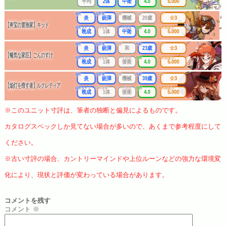
平均
2体
中衛
4.0
5.000
属性
武器種
出身
年齢
レア
炎
銃弾
機械
20歳
☆3
【奔宝の冒険家】キッド
成長タイプ
同時攻撃
リーチ区分
連携
最大防護力
晩成
1体
中衛
4.0
5.000
属性
武器種
出身
年齢
レア
炎
銃弾
和
23歳
☆3
【暢気な家臣】ごんのすけ
成長タイプ
同時攻撃
リーチ区分
連携
最大防護力
晩成
1体
後衛
4.0
5.000
属性
武器種
出身
年齢
レア
炎
銃弾
機械
39歳
☆3
【焔灯を燈す者】ルクレティア
成長タイプ
同時攻撃
リーチ区分
連携
最大防護力
晩成
1体
後衛
4.0
5.000
※このユニット寸評は、筆者の独断と偏見によるものです。
カタログスペックしか見てない場合が多いので、あくまで参考程度にして
ください。
※古い寸評の場合、カントリーマインドや上位ルーンなどの強力な環境変
化により、現状と評価が変わっている場合があります。
コメントを残す
コメント
※