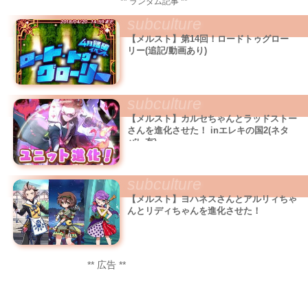
** ランダム記事 **
subculture
【メルスト】第14回！ロードトゥグロー
リー(追記/動画あり)
subculture
【メルスト】カルセちゃんとラッドストー
さんを進化させた！ inエレキの国2(ネタ
バレ有)
subculture
【メルスト】ヨハネスさんとアルリィちゃ
んとリディちゃんを進化させた！
** 広告 **