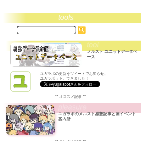
tools
サ
イ
ト
tool
内
検
メルスト ユニットデータベ
索:
ース
ユガラボの更新をツイートでお知らせ。
ユガラボット、できました！
** オススメ記事 **
pleasure
ユガラボのメルスト感想記事と国イベント
案内所