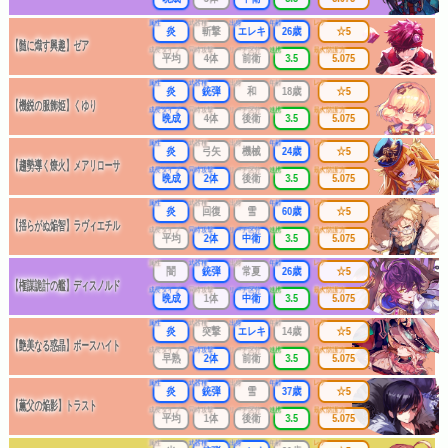
属性
武器種
出身
年齢
レア
炎
斬撃
エレキ
26歳
☆5
【髄に熾す興趣】ゼア
成長タイプ
同時攻撃
リーチ区分
連携
最大防護力
平均
4体
前衛
3.5
5.075
属性
武器種
出身
年齢
レア
炎
銃弾
和
18歳
☆5
【機鋭の服飾姫】くゆり
成長タイプ
同時攻撃
リーチ区分
連携
最大防護力
晩成
4体
後衛
3.5
5.075
属性
武器種
出身
年齢
レア
炎
弓矢
機械
24歳
☆5
【趨勢導く燎火】メアリローサ
成長タイプ
同時攻撃
リーチ区分
連携
最大防護力
晩成
2体
後衛
3.5
5.075
属性
武器種
出身
年齢
レア
炎
回復
雪
60歳
☆5
【揺らがぬ焔智】ラヴィエチル
成長タイプ
同時攻撃
リーチ区分
連携
最大防護力
平均
2体
中衛
3.5
5.075
属性
武器種
出身
年齢
レア
闇
銃弾
常夏
26歳
☆5
【権謀詭計の艦】ディスノルド
成長タイプ
同時攻撃
リーチ区分
連携
最大防護力
晩成
1体
中衛
3.5
5.075
属性
武器種
出身
年齢
レア
炎
突撃
エレキ
14歳
☆5
【艶美なる惑晶】ボースハイト
成長タイプ
同時攻撃
リーチ区分
連携
最大防護力
早熟
2体
前衛
3.5
5.075
属性
武器種
出身
年齢
レア
炎
銃弾
雪
37歳
☆5
【薫父の焔影】トラスト
成長タイプ
同時攻撃
リーチ区分
連携
最大防護力
平均
1体
後衛
3.5
5.075
属性
武器種
出身
年齢
レア