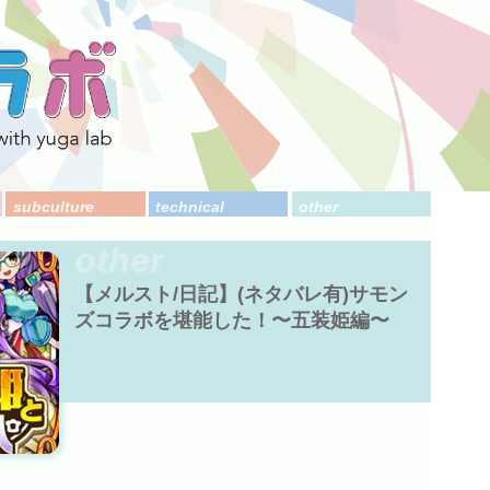
subculture
technical
other
other
【メルスト/日記】(ネタバレ有)サモン
ズコラボを堪能した！〜五装姫編〜