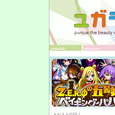
yugalab
pleasure
(c)HappyElements
メルストの話！