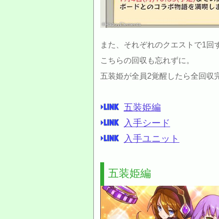
©HappyElements
また、それぞれのクエストで1回
こちらの回収も忘れずに。
五装姫が全員2覚醒したら全回収
五装姫編
入手シード
入手ユニット
五装姫編