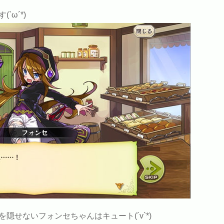
ω´*)
隠せないフォンセちゃんはキュート(´v`*)