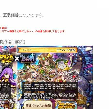
、五装姫編についてです。
く表示
ストーリア – 癒術士と鈴のしらべ -」の画像を利用しております。
姫編！(図左)