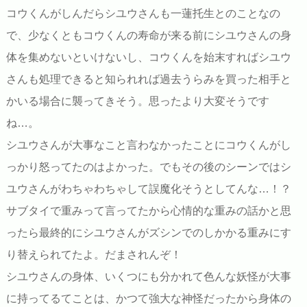
コウくんがしんだらシユウさんも一蓮托生とのことなの
で、少なくともコウくんの寿命が来る前にシユウさんの身
体を集めないといけないし、コウくんを始末すればシユウ
さんも処理できると知られれば過去うらみを買った相手と
かいる場合に襲ってきそう。思ったより大変そうです
ね…。
シユウさんが大事なこと言わなかったことにコウくんがし
っかり怒ってたのはよかった。でもその後のシーンではシ
ユウさんがわちゃわちゃして誤魔化そうとしてんな…！？
サブタイで重みって言ってたから心情的な重みの話かと思
ったら最終的にシユウさんがズシンでのしかかる重みにす
り替えられてたよ。だまされんぞ！
シユウさんの身体、いくつにも分かれて色んな妖怪が大事
に持ってるてことは、かつて強大な神怪だったから身体の