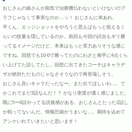
おじさんの娘さんが病気で治療費払わないといけないのブ
ラフじゃなくて事実なのか…ッ！ おじさんに幸あれ。
平くん、エッジショットをやろうと思えばもっと狙えるく
らいの技量を隠しているのか。前回も今回の試合もギリ勝
ってるイメージだけど、本来はもっと実力ありそうな感じ
ですね。回想でも10-0で勝ってたのにわざと相手に4点くら
い上げてた話してたし。回想に出てきたコーチはキャラデ
ザが絶対ただものじゃなさそうなので再登場しそう。
おじさん良いキャラだったな〜。また出てほしいわ…。て
かこれでまだ3話なんだ！？ かなり密度が濃く感じました。
既に5〜6話やってる読後感がある。おじさんとたった2話し
か戦ってないんだ。情報圧縮がうまいな…。期待を込めて
アンケいれていきたいと思います！