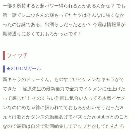
一部を所持すると超パワー得られるとかあるんかな？ でも
第一話でシユウさんの顔もってたヤツはそんなに強くなか
ったのは謎である。出涸らしだったとか？ 今週は情報量が
期待通りに多くておもろかったです！
ウィッチ
★210 CMガール
新キャラのドリーくん。ものすごいイケメンなキャラがで
てきた！ 篠原先生の最新画力で全力でイケメンに仕上げた
って感じだ！ そのくらい作画に気合い入ってる本気イケメ
ンなのにめちゃ雑に扱われてておもろかわいそうだったw
元々は歌とかダンスの動画あげてバズったyoutuberとのこと
なので最初は自分で動画編集してアップとかしてたんだろ