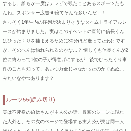
するし、誰もが一度はテレビで観たことあるスポーツだも
んね。スポンサー広告60億てそんな多いんだ…！
さっそく1年生内の序列が決まりそうなタイムトライアルレ
ースが始まりました。実はこのイベントの直前に信長くん
はひったくりを捕まえるために30分ほど走ってたわけです
が、そのへんは触れられるのかな…？ 惜しくも信長くんが2
位に終わって1位の子が得意げにするが、後でひったくり事
件のことを知って、あいつ万全じゃなかったのかぐぬぬ…
みたいなやつあります？
ルーツ55(読み切り)
実は不死身の旅僧さんが主人公の話。冒頭のシーンに現れ
た人外と、その次のページで登場する主人公が実は同一人
物だっというトリック！ よく見たら1ページ目の黒い目の人