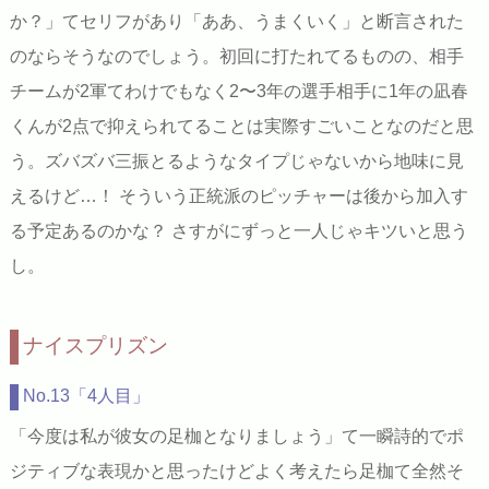
か？」てセリフがあり「ああ、うまくいく」と断言された
のならそうなのでしょう。初回に打たれてるものの、相手
チームが2軍てわけでもなく2〜3年の選手相手に1年の凪春
くんが2点で抑えられてることは実際すごいことなのだと思
う。ズバズバ三振とるようなタイプじゃないから地味に見
えるけど…！ そういう正統派のピッチャーは後から加入す
る予定あるのかな？ さすがにずっと一人じゃキツいと思う
し。
ナイスプリズン
No.13「4人目」
「今度は私が彼女の足枷となりましょう」て一瞬詩的でポ
ジティブな表現かと思ったけどよく考えたら足枷て全然そ