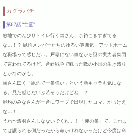
カグラバチ
第87話 “亡霊”
敵地でのんびりトイレ行く幽さん、余裕こきすぎてる
な…！？ 毘灼メンバーたちのゆるい雰囲気、アットホーム
な職場って感じだ…。戸籍にない血ながら謎の実力者集団
て言われてるけど、斉廷戦争で戦った敵の小国の生き残り
とかなのかも。
幽さん曰く「毘灼で一番強い」という新キャラも気にな
る。見た感じだいぶ若そうだけどね！？
毘灼のみなさんが一斉にワープで出現したコマ、かっけえ
な…！
うわ〜漆羽さんしなないでくれ…！ 「俺の番」て。これま
では護られる側だったから命かけれなかったけど今度は命