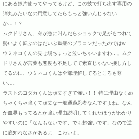
にある鉄片使ってやってるけど、この技で打ち出す専用の
弾丸みたいなの用意してたらもっと強いんじゃない
か…！？
ムクドリさん、弟が急に叫んだらショックで足がもつれて
勢いよく転ぶのはだいぶ重症のブラコンだったのではw
ウミネコくんの見せ場ちょっと泣いちゃいますわ…。ムク
ドリさんが言葉も態度も不足してて素直じゃない接し方し
てるのに、ウミネコくんは全部理解してるところも尊
い…。
ラストのヨダカくんは頑丈すぎて怖い！！ 特に理由なくめ
ちゃくちゃ強くて頑丈な一般通過忍者なんですよね。なん
か血界もってるとか強い理由説明してくれたほうがわかり
やすいのに「なんもないです、でも超強いです」なので逆
に底知れなさがあるよ。こわいよ。