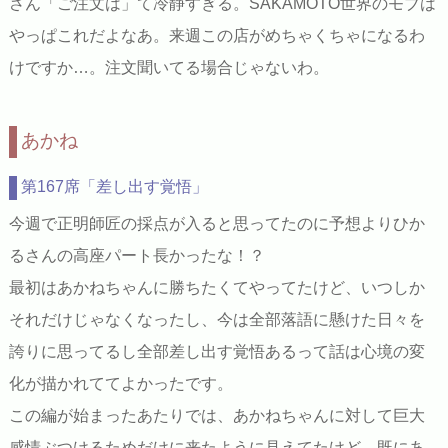
さん「ご注文は」て冷静すぎる。SAKAMOTO世界のモブは
やっぱこれだよなあ。来週この店がめちゃくちゃになるわ
けですか…。注文聞いてる場合じゃないわ。
あかね
第167席「差し出す覚悟」
今週で正明師匠の採点が入ると思ってたのに予想よりひか
るさんの高座パート長かったな！？
最初はあかねちゃんに勝ちたくてやってたけど、いつしか
それだけじゃなくなったし、今は全部落語に懸けた日々を
誇りに思ってるし全部差し出す覚悟あるって話は心境の変
化が描かれててよかったです。
この編が始まったあたりでは、あかねちゃんに対して巨大
感情ぶつけるためだけに来たように見えてたけど、既にあ