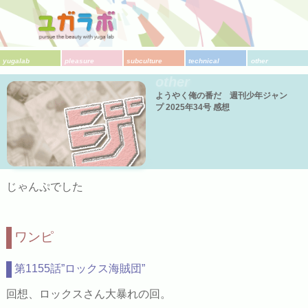
yugalab
pleasure
subculture
technical
other
other
ようやく俺の番だ 週刊少年ジャン
プ 2025年34号 感想
じゃんぷでした
ワンピ
第1155話”ロックス海賊団”
回想、ロックスさん大暴れの回。