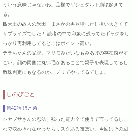
ういう意味じゃないわ。足枷でゲシュタルト崩壊起きて
る。
四天王の故人の米田、まさかの再登場したし扱い大きくて
サプライズでした！ 読者の中で印象に残ってたギャグをし
っかり再利用してるとこはポイント高い。
テラちゃんの父親、マリモみたいなもみあげの存在感がす
ごい。顔の両側に丸い毛があることで親子を表現してるし
数珠判定にもなるのか。ノリでやってるでしょ。
しのびごと
第42話 姉と弟
ハヤブサさんの忍法、残った電力全て使うて言ってるしこ
れで決めきれなかったらリスクある技ぽい。今回はその辺