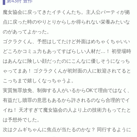
第43狩 豊作
魔女協会に戻ってきたイチくんたち。主人公パーティが拠
点に戻った時のやりとりからしか得られない栄養みたいな
のがあってよかった。
ゴクラクくん、予想はしてたけど外面はめちゃくちゃいい
どころかコミュ力もあってすばらしい人材だ…！ 初登場時
はあんなに険しい顔だったのにこんなに優しそうになっち
ゃってまあ！ ゴクラクくんが初対面の人に歓迎されてると
こっちまで嬉しくなっちゃうよ。
実質無罪放免、制御する人がいるからOKて理由ではなく、
有益だし贖罪の意思もあるから許されるのなら合理的でイ
イね！ 天才すぎて魔女協会の人より上の技術力もってたと
は予想外でした。
次はクムギちゃんに焦点が当たるのかな？ 同行するように