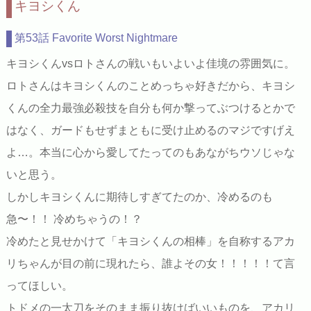
キヨシくん
第53話 Favorite Worst Nightmare
キヨシくんvsロトさんの戦いもいよいよ佳境の雰囲気に。
ロトさんはキヨシくんのことめっちゃ好きだから、キヨシ
くんの全力最強必殺技を自分も何か撃ってぶつけるとかで
はなく、ガードもせずまともに受け止めるのマジですげえ
よ…。本当に心から愛してたってのもあながちウソじゃな
いと思う。
しかしキヨシくんに期待しすぎてたのか、冷めるのも
急〜！！ 冷めちゃうの！？
冷めたと見せかけて「キヨシくんの相棒」を自称するアカ
リちゃんが目の前に現れたら、誰よその女！！！！！て言
ってほしい。
トドメの一太刀をそのまま振り抜けばいいものを、アカリ