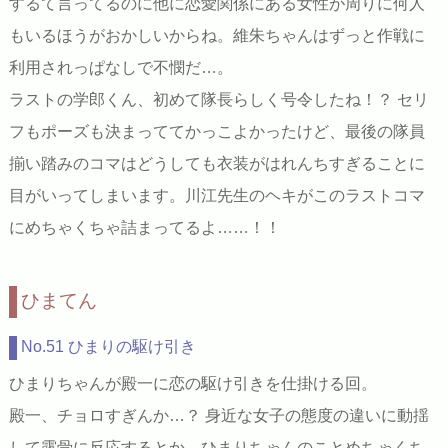
するて言ってるのに他に恋愛関係にある女性が周りに何人
もいるほうがおかしいからね。維朱ちゃんはずっと作戦に
利用されっぱなしで不憫だ…。
ラストの学郎くん、初めて隊長らしく号令したね！？ セリ
フもポーズも決まっててかっこよかったけど、最後の隊員
揃い踏みのコマはどうしても衣装がはれんちすぎることに
目がいってしまいます。川江先生のヘキがこのラストコマ
にめちゃくちゃ詰まってるよ……！！
ひまてん
No.51 ひまりの駆け引き
ひまりちゃんが殿一に恋の駆け引きを仕掛ける回。
殿一、チョロすぎんか…？ 身近な女子の態度の違いに動揺
して露骨に反応するとか、ひまりちゃんのことめちゃくち