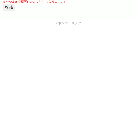
※おなまえ空欄可("ななしさん"になります。)
スポンサーリンク