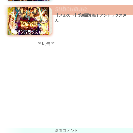
subculture
【メルスト】第8回降臨！アンドラクスさ
ん
** 広告 **
新着コメント