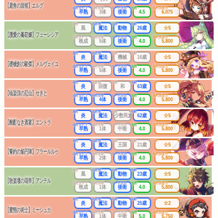
【鹿角の頭領】エルグ
成長タイプ
同時攻撃
リーチ区分
連携
最大防護力
早熟
3体
後衛
4.5
6.075
属性
武器種
出身
年齢
レア
風
魔法
動物
26歳
☆5
【護愛の驀窈嬢】フェーレシア
成長タイプ
同時攻撃
リーチ区分
連携
最大防護力
晩成
5体
後衛
4.0
5.800
属性
武器種
出身
年齢
レア
炎
魔法
機械
16歳
☆5
【礎械創の駿傑】メルヴェイユ
成長タイプ
同時攻撃
リーチ区分
連携
最大防護力
早熟
5体
後衛
4.0
5.800
属性
武器種
出身
年齢
レア
炎
回復
和
63歳
☆5
【暁染頂の忍仙】せきと
成長タイプ
同時攻撃
リーチ区分
連携
最大防護力
早熟
4体
後衛
4.0
5.800
属性
武器種
出身
年齢
レア
炎
魔法
少数民族
62歳
☆5
【酩酊なき酒宴】エントラ
成長タイプ
同時攻撃
リーチ区分
連携
最大防護力
早熟
1体
中衛
4.0
5.800
属性
武器種
出身
年齢
レア
炎
魔法
王国
21歳
☆5
【誓約の焔円陣】フラールルゥ
成長タイプ
同時攻撃
リーチ区分
連携
最大防護力
早熟
2体
後衛
4.0
5.800
属性
武器種
出身
年齢
レア
風
魔法
動物
23歳
☆5
【歌楽壇の唱帝】アンテル
成長タイプ
同時攻撃
リーチ区分
連携
最大防護力
晩成
1体
後衛
4.0
5.800
属性
武器種
出身
年齢
レア
炎
魔法
動物
25歳
☆2
【蜜熊の術士】ミーシュカ
成長タイプ
同時攻撃
リーチ区分
連携
最大防護力
早熟
1体
中衛
5.0
5.750