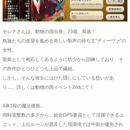
©HappyElements
セレナさんは、動物の国出身。23歳、鳥族！
鳥族たちの羨望を集める美しい歌声の持ち主”ディーヴァ”の
女性。
歌姫として相応しくあるように幼少から訓練しており、そ
の所作ひとつひとつも上品で繊細。
しかし、そんな彼女にはひた隠しにしている想いがあ
り…。詳しくは動物の国イベント2ndにて！
4体1段の魔法後衛。
同時攻撃数の多さから、総合DPS要員として活躍できるユ
ニット。上位ルーンが普及した現環境では中衛が優先され