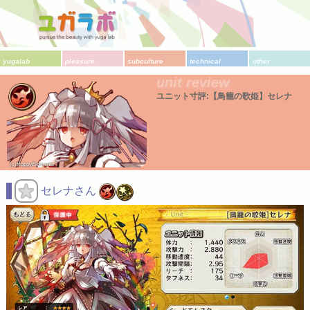
yugalab
pleasure
subculture
technical
other
unit review
ユニット寸評:【鳥籠の歌姫】セレナ
(c)HappyElements
セレナさん