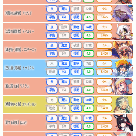
属性
武器種
出身
年齢
レア
炎
魔法
砂漠
22歳
☆3
【常闇の占術師】アスワド
成長タイプ
同時攻撃
リーチ区分
連携
最大防護力
早熟
4体
後衛
4.5
5.625
属性
武器種
出身
年齢
レア
炎
銃弾
動物
24歳
☆3
【火鷲の冒険家】ティルミー
成長タイプ
同時攻撃
リーチ区分
連携
最大防護力
早熟
1体
後衛
4.5
5.625
属性
武器種
出身
年齢
レア
炎
魔法
砂漠
17歳
☆4
【継ぎ拓く躍踊】パステーニャ
成長タイプ
同時攻撃
リーチ区分
連携
最大防護力
早熟
5体
後衛
4.0
5.400
属性
武器種
出身
年齢
レア
水
魔法
動物
7歳
☆4
【空に描く彩雨】トゥリクル
成長タイプ
同時攻撃
リーチ区分
連携
最大防護力
晩成
4体
後衛
4.0
5.400
属性
武器種
出身
年齢
レア
炎
魔法
砂漠
12歳
☆4
【愛に惑う弟】ワクラム
成長タイプ
同時攻撃
リーチ区分
連携
最大防護力
早熟
1体
後衛
4.0
5.400
属性
武器種
出身
年齢
レア
光
魔法
動物
60歳
☆4
【精霊称さる梟】オルダンセン
成長タイプ
同時攻撃
リーチ区分
連携
最大防護力
晩成
1体
後衛
4.0
5.400
属性
武器種
出身
年齢
レア
炎
魔法
和
27歳
☆4
【弄する紅狐】ねねか
成長タイプ
同時攻撃
リーチ区分
連携
最大防護力
平均
1体
後衛
4.0
5.400
属性
武器種
出身
年齢
レア