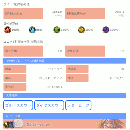
ダメージ効率参考値
1854.9
2948.1
DPS(LvMax)
DPS(覚醒Max)
(x4体)
(x4体)
属性補正値
100%
56%
180%
100%
100%
ユニット性能参考値(自動計算)
耐久評価
1.9
攻撃評価
9.6
その他プロフィール/補足情報
職業
ディーヴァ
武器名
歌
趣味
おしゃれ、ピアノ
性格
じょうひん
実装日
2016/05/31
入手場所
ゴルドスカウト
ダイヤスカウト
レターピース
レアメ衣装
【鳥籠の歌姫】セレナ（コート）
☆4