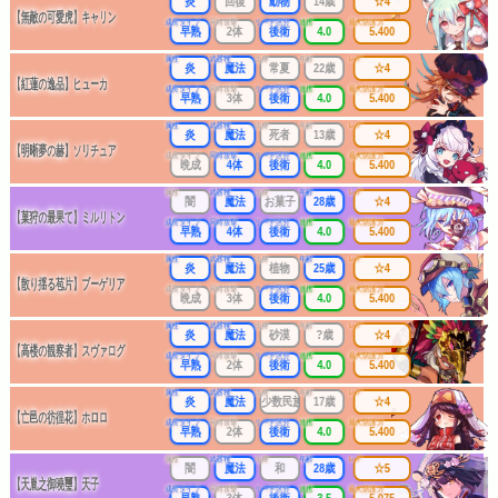
炎
回復
動物
14歳
☆4
【無敵の可愛虎】キャリン
成長タイプ
同時攻撃
リーチ区分
連携
最大防護力
早熟
2体
後衛
4.0
5.400
属性
武器種
出身
年齢
レア
炎
魔法
常夏
22歳
☆4
【紅蓮の逸品】ヒューカ
成長タイプ
同時攻撃
リーチ区分
連携
最大防護力
早熟
3体
後衛
4.0
5.400
属性
武器種
出身
年齢
レア
炎
魔法
死者
13歳
☆4
【明晰夢の赫】ソリチュア
成長タイプ
同時攻撃
リーチ区分
連携
最大防護力
晩成
4体
後衛
4.0
5.400
属性
武器種
出身
年齢
レア
闇
魔法
お菓子
28歳
☆4
【菓狩の最果て】ミルリトン
成長タイプ
同時攻撃
リーチ区分
連携
最大防護力
早熟
4体
後衛
4.0
5.400
属性
武器種
出身
年齢
レア
炎
魔法
植物
25歳
☆4
【散り揺る苞片】ブーゲリア
成長タイプ
同時攻撃
リーチ区分
連携
最大防護力
晩成
3体
後衛
4.0
5.400
属性
武器種
出身
年齢
レア
炎
魔法
砂漠
?歳
☆4
【高楼の観察者】スヴァログ
成長タイプ
同時攻撃
リーチ区分
連携
最大防護力
早熟
2体
後衛
4.0
5.400
属性
武器種
出身
年齢
レア
炎
魔法
少数民族
17歳
☆4
【亡邑の彷徨花】ホロロ
成長タイプ
同時攻撃
リーチ区分
連携
最大防護力
早熟
2体
後衛
4.0
5.400
属性
武器種
出身
年齢
レア
闇
魔法
和
28歳
☆5
【天胤之御曉璽】天子
成長タイプ
同時攻撃
リーチ区分
連携
最大防護力
早熟
3体
後衛
3.5
5.075