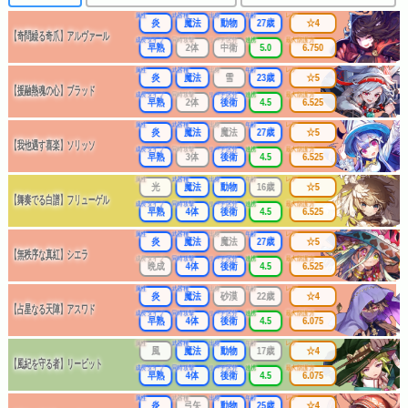
属性
武器種
出身
年齢
レア
炎
魔法
動物
27歳
☆4
【奇問繰る奇爪】アルヴァール
成長タイプ
同時攻撃
リーチ区分
連携
最大防護力
早熟
2体
中衛
5.0
6.750
属性
武器種
出身
年齢
レア
炎
魔法
雪
23歳
☆5
【援融熱魂の心】ブラッド
成長タイプ
同時攻撃
リーチ区分
連携
最大防護力
早熟
2体
後衛
4.5
6.525
属性
武器種
出身
年齢
レア
炎
魔法
魔法
27歳
☆5
【我他遇す喜楽】ソリッソ
成長タイプ
同時攻撃
リーチ区分
連携
最大防護力
早熟
3体
後衛
4.5
6.525
属性
武器種
出身
年齢
レア
光
魔法
動物
16歳
☆5
【舞奏でる白譜】フリューゲル
成長タイプ
同時攻撃
リーチ区分
連携
最大防護力
早熟
4体
後衛
4.5
6.525
属性
武器種
出身
年齢
レア
炎
魔法
魔法
27歳
☆5
【無秩序な真紅】シエラ
成長タイプ
同時攻撃
リーチ区分
連携
最大防護力
晩成
4体
後衛
4.5
6.525
属性
武器種
出身
年齢
レア
炎
魔法
砂漠
22歳
☆4
【占星なる天陣】アスワド
成長タイプ
同時攻撃
リーチ区分
連携
最大防護力
早熟
4体
後衛
4.5
6.075
属性
武器種
出身
年齢
レア
風
魔法
動物
17歳
☆4
【風紀を守る者】リービット
成長タイプ
同時攻撃
リーチ区分
連携
最大防護力
早熟
4体
後衛
4.5
6.075
属性
武器種
出身
年齢
レア
炎
弓矢
動物
25歳
☆4