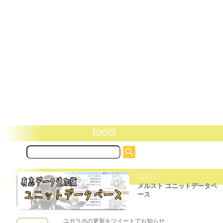
tools
サ
イ
ト
tool
内
検
メルスト ユニットデータベ
索:
ース
ユガラボの更新をツイートでお知らせ。