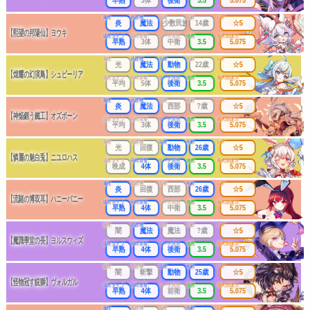
属性
武器種
出身
年齢
レア
炎
魔法
少数民族
14歳
☆5
【熙望の邦陽仙】ヨウキ
成長タイプ
同時攻撃
リーチ区分
連携
最大防護力
早熟
3体
中衛
3.5
5.075
属性
武器種
出身
年齢
レア
光
魔法
動物
22歳
☆5
【煌耀の幻演鳥】シュピーリア
成長タイプ
同時攻撃
リーチ区分
連携
最大防護力
平均
5体
後衛
3.5
5.075
属性
武器種
出身
年齢
レア
炎
魔法
西部
?歳
☆5
【神焔鍛う鐵工】オズボーン
成長タイプ
同時攻撃
リーチ区分
連携
最大防護力
平均
3体
後衛
3.5
5.075
属性
武器種
出身
年齢
レア
光
回復
動物
26歳
☆5
【憐麗の魅白兎】ニユロハス
成長タイプ
同時攻撃
リーチ区分
連携
最大防護力
晩成
4体
後衛
3.5
5.075
属性
武器種
出身
年齢
レア
炎
回復
西部
26歳
☆5
【流賭の博双耳】ハニーバニー
成長タイプ
同時攻撃
リーチ区分
連携
最大防護力
早熟
4体
中衛
3.5
5.075
属性
武器種
出身
年齢
レア
闇
魔法
魔法
?歳
☆5
【魔識學堂の長】ヨルスウィズ
成長タイプ
同時攻撃
リーチ区分
連携
最大防護力
早熟
4体
後衛
3.5
5.075
属性
武器種
出身
年齢
レア
闇
斬撃
動物
25歳
☆5
【怪物冠す鋭獅】ヴォルガル
成長タイプ
同時攻撃
リーチ区分
連携
最大防護力
早熟
4体
前衛
3.5
5.075
属性
武器種
出身
年齢
レア