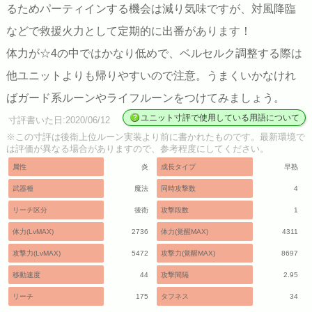
るためパーティインする機会は減り気味ですが、対風降臨
などで救援火力として定期的に出番があります！
体力が☆4の中ではかなり低めで、ベルセルク調整する際は
他ユニットよりも帰りやすいので注意。うまくいかなけれ
ばガード系ルーンやライフルーンをつけてみましょう。
ユニット寸評で使用している用語について
寸評書いた日:2020/06/12
※この寸評は後衛上位ルーン実装より前に書かれたものです。最新環境で
は評価が異なる場合がありますので、参考程度にしてください。
属性
炎
成長タイプ
早熟
武器種
魔法
同時攻撃数
4
リーチ区分
後衛
攻撃段数
1
体力(LvMAX)
2736
体力(覚醒MAX)
4311
攻撃力(LvMAX)
5472
攻撃力(覚醒MAX)
8697
移動速度
44
攻撃間隔
2.95
リーチ
175
タフネス
34