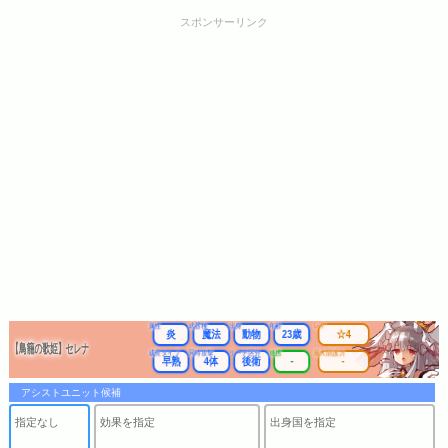
スポンサーリンク
属性
武器種
出身
年齢
レア
炎
魔法
動物
23歳
☆4
【鳥籠の歌姫】セレナ
成長タイプ
同時攻撃
リーチ区分
連携
最大防護力
早熟
4体
後衛
-
-
アシストユニット候補
指定なし
効果を指定
出身国を指定