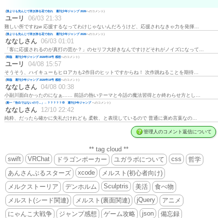
(
誰よりも先んじて咲き誇る花で在れ 週刊少年ジャンプ 2026
へのコメント)
ユーリ
06/03 21:33
難しい所ですねw 応援するなってわけじゃないんだろうけど、応援されなきゃ力を発揮…
(
誰よりも先んじて咲き誇る花で在れ 週刊少年ジャンプ 2026
へのコメント)
ななしさん
06/03 01:01
「客に応援されるのが真打の芸か？」のセリフ大好きなんですけどそれがノイズになって…
(
降臨 週刊少年ジャンプ 2026年19号 感想
へのコメント)
ユーリ
04/08 15:57
そうそう、ハイキューもヒロアカも2作目のヒットですからね！ 次作跳ねることを期待…
(
降臨 週刊少年ジャンプ 2026年19号 感想
へのコメント)
ななしさん
04/08 00:38
小副川面白かったのになぁ…… 前話の熱いテーマと今話の魔法習得とか終わらせ方とし…
(
殿一「告白ではないので…」←？？？？？💢 週刊少年ジャンプ
へのコメント)
ななしさん
12/10 22:42
純粋、だったら確かに失礼だけれども 柔軟、と表現しているので 普通に褒め言葉なの…
管理人のコメント返信について
** tag cloud **
swift
VRChat
css
ドラゴンポーカー
ユガラボについて
哲学
xcode
あんさんぶるスターズ
メルスト(初心者向け)
Sculptris
メルクストーリア
デンホルム
美活
食べ物
jQuery
メルスト(シード関連)
メルスト(裏面関連)
アニメ
json
にゃんこ大戦争
ジャンプ感想
ゲーム攻略
備忘録