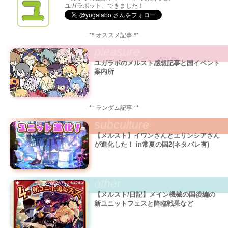
ユガラボット、できました！
** オススメ記事 **
pleasure
ユガラボのメルスト感想記事と国イベント
案内所
** ランダム記事 **
subculture
【メルスト】イワンさんとエリンシアさん
が進化した！ in常夏の国2(ネタバレ有)
other
【メルスト/日記】メイン機械の国後編の
新ユニットフェスと降臨戦果など