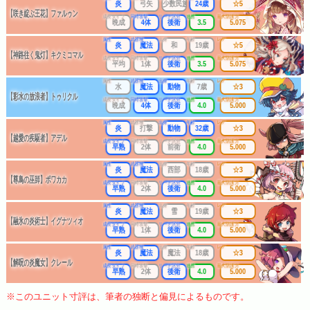
炎
弓矢
少数民族
24歳
☆5
【咲き綻ぶ王花】ファルゥン
成長タイプ
同時攻撃
リーチ区分
連携
最大防護力
晩成
4体
後衛
3.5
5.075
属性
武器種
出身
年齢
レア
炎
魔法
和
19歳
☆5
【神路往く鬼灯】キクミコマル
成長タイプ
同時攻撃
リーチ区分
連携
最大防護力
平均
1体
後衛
3.5
5.075
属性
武器種
出身
年齢
レア
水
魔法
動物
7歳
☆3
【彩水の放浪者】トゥリクル
成長タイプ
同時攻撃
リーチ区分
連携
最大防護力
晩成
4体
後衛
4.0
5.000
属性
武器種
出身
年齢
レア
炎
打撃
動物
32歳
☆3
【越愛の疾駆者】アデル
成長タイプ
同時攻撃
リーチ区分
連携
最大防護力
早熟
2体
前衛
4.0
5.000
属性
武器種
出身
年齢
レア
炎
魔法
西部
18歳
☆3
【尊鳥の巫師】ポワカカ
成長タイプ
同時攻撃
リーチ区分
連携
最大防護力
早熟
2体
後衛
4.0
5.000
属性
武器種
出身
年齢
レア
炎
魔法
雪
19歳
☆3
【融氷の炎術士】イグナツィオ
成長タイプ
同時攻撃
リーチ区分
連携
最大防護力
早熟
1体
後衛
4.0
5.000
属性
武器種
出身
年齢
レア
炎
魔法
魔法
18歳
☆3
【解呪の炎魔女】クレール
成長タイプ
同時攻撃
リーチ区分
連携
最大防護力
早熟
2体
後衛
4.0
5.000
※このユニット寸評は、筆者の独断と偏見によるものです。