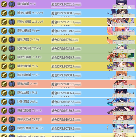
リーチ:130
(中衛)
(c)HappyElements
総合DPS:
96261.6
【翼の理容師】リース
単体DPS:5645.8
(4体制限)
+5%
+5%
(1体2段)
リーチ:160
(後衛)
(c)HappyElements
総合DPS:
96008.6
【理支なる議補】ウィルバード
単体DPS:2802.1
(4体制限)
+5%
+5%
+5%
(2体2段)
リーチ:135
(中衛)
(c)HappyElements
総合DPS:
95201.7
【苛烈なる正義】エストレシア
単体DPS:5464.2
(4体制限)
+5%
+5%
+5%
(1体3段)
リーチ:175
(後衛)
(c)HappyElements
総合DPS:
95149.8
【調剤の極彩色】リッチー
単体DPS:5542.6
(4体制限)
+5%
+5%
+5%
(1体1段)
リーチ:130
(中衛)
(c)HappyElements
総合DPS:
94766
【健明の呼笛】フィスキオ
単体DPS:5605.8
(4体制限)
+5%
+5%
+5%
(1体1段)
リーチ:160
(後衛)
(c)HappyElements
総合DPS:
94348.6
【心裡の暴き手】エアハルト
単体DPS:5393.5
(4体制限)
+5%
+5%
+5%
(1体4段)
リーチ:160
(後衛)
(c)HappyElements
総合DPS:
94069.7
【我信の圧張者】イッスマン
単体DPS:5369.7
(4体制限)
+5%
+5%
+5%
(1体1段)
リーチ:145
(中衛)
(c)HappyElements
総合DPS:
93342.7
【星屑の道化師】グイム
単体DPS:5353.9
(4体制限)
+5%
+5%
+5%
(1体1段)
リーチ:135
(中衛)
(c)HappyElements
総合DPS:
92908.1
【多彩の調合師】リッチー
単体DPS:5312.5
(4体制限)
+5%
+5%
+5%
(1体2段)
リーチ:125
(中衛)
(c)HappyElements
総合DPS:
92881.9
【隠弾の海諜】フィーリ
単体DPS:5473.7
(4体制限)
+5%
+5%
+5%
(1体1段)
リーチ:165
(後衛)
(c)HappyElements
総合DPS:
92866.4
【寒空の白影】トラスト
単体DPS:5286.3
(4体制限)
+5%
+5%
+5%
(1体1段)
リーチ:130
(中衛)
(c)HappyElements
総合DPS:
92487.3
【水弾く碧竹】ひめちよ
単体DPS:5406.6
(4体制限)
+5%
+5%
+5%
(1体4段)
リーチ:170
(後衛)
(c)HappyElements
総合DPS:
92139.7
【犠身の講究者】アリューム
単体DPS:5448.9
(4体制限)
+5%
+5%
+5%
(1体1段)
リーチ:165
(後衛)
(c)HappyElements
総合DPS:
91042.9
【陽朗なる忠臣】ごんのすけ
単体DPS:5428.4
(4体制限)
+5%
+5%
+5%
(1体1段)
リーチ:175
(後衛)
(c)HappyElements
総合DPS:
90729.8
【追想する魔改】リッカリリィ
単体DPS:5363.8
(4体制限)
+5%
+5%
+5%
(1体1段)
リーチ:160
(後衛)
(c)HappyElements
【夜闇に宿る光】レクサイマ [S]