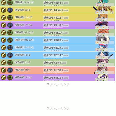
(c)HappyElements
総合DPS:
64654.3
【萌葱の銃士】バルビーナ
単体DPS:3688.4
(4体制限)
+5%
+5%
(1体1段)
リーチ:120
(中衛)
(c)HappyElements
総合DPS:
64545.6
【磨石の銃士】エルラ
単体DPS:3764.1
(4体制限)
+5%
+5%
(1体1段)
リーチ:160
(後衛)
(c)HappyElements
総合DPS:
64012.7
【薄茶の銃使い】ミレア
単体DPS:3802.7
(4体制限)
+5%
+5%
(1体1段)
リーチ:115
(中衛)
(c)HappyElements
総合DPS:
63874.7
【弦筒の銃士】ノーチェ
単体DPS:3643.2
(4体制限)
+5%
+5%
(1体1段)
リーチ:160
(後衛)
(c)HappyElements
総合DPS:
63611.4
【波風の給仕】ベンヴェヌ
単体DPS:3763.2
(4体制限)
+5%
+5%
(1体1段)
リーチ:135
(中衛)
(c)HappyElements
総合DPS:
63463.5
【虚氷の少年】カシュパル
単体DPS:3747.7
(4体制限)
+5%
+5%
(1体2段)
リーチ:125
(中衛)
(c)HappyElements
総合DPS:
62929.1
【氷柱の銃士】ハーフェス
単体DPS:3612
(4体制限)
+5%
+5%
(1体1段)
リーチ:160
(後衛)
(c)HappyElements
総合DPS:
62616.2
【水浪の銃士】タトル
単体DPS:3581.5
(4体制限)
+5%
+5%
(1体1段)
リーチ:165
(後衛)
(c)HappyElements
総合DPS:
62460
【遊楽の技師】オレグ
単体DPS:3645.5
(4体制限)
+5%
+5%
(1体1段)
リーチ:130
(中衛)
(c)HappyElements
総合DPS:
61338.6
【伴焔の従者】カナト
単体DPS:3636.4
(4体制限)
+5%
+5%
(1体1段)
リーチ:155
(後衛)
(c)HappyElements
総合DPS:
60318.4
【探宝の従者】ドロシー
単体DPS:3491
(4体制限)
+5%
+5%
(1体2段)
リーチ:145
(中衛)
スポンサーリンク
(c)HappyElements
単体DPS:3511.7
(1体3段)
スポンサーリンク