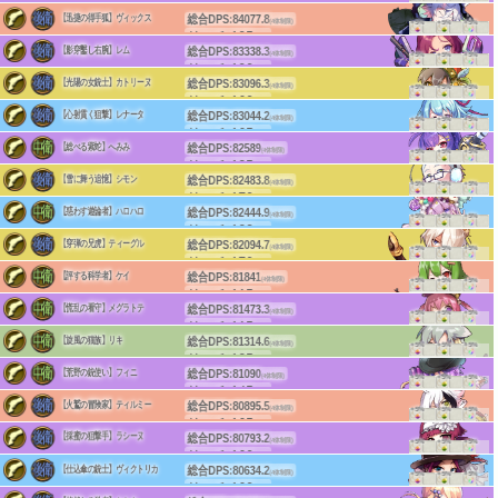
リーチ:160
(後衛)
(c)HappyElements
総合DPS:
84077.8
【迅捷の得手狐】ヴィックス
単体DPS:4978
(4体制限)
+5%
+5%
+5%
(1体2段)
リーチ:195
(後衛)
(c)HappyElements
総合DPS:
83338.3
【影穿鑿し右腕】レム
単体DPS:4894.9
(4体制限)
+5%
+5%
+5%
(1体1段)
リーチ:190
(後衛)
(c)HappyElements
総合DPS:
83096.3
【光陽の女銃士】カトリーヌ
単体DPS:4743.1
(4体制限)
+5%
+5%
+5%
(1体1段)
リーチ:160
(後衛)
(c)HappyElements
総合DPS:
83044.2
【心射貫く狙撃】レナータ
単体DPS:4837.8
(4体制限)
+5%
+5%
+5%
(1体1段)
リーチ:165
(後衛)
(c)HappyElements
総合DPS:
82589
【総べる紫蛇】へみみ
単体DPS:4726.4
(4体制限)
+5%
+5%
+5%
(1体1段)
リーチ:135
(中衛)
(c)HappyElements
総合DPS:
82483.8
【雪に舞う追憶】シモン
単体DPS:4808.3
(4体制限)
+5%
+5%
+5%
(1体1段)
リーチ:170
(後衛)
(c)HappyElements
総合DPS:
82444.9
【惑わす遊論者】ハロハロ
単体DPS:4859.5
(4体制限)
+5%
+5%
+5%
(1体1段)
リーチ:123
(中衛)
(c)HappyElements
総合DPS:
82094.7
【穿弾の兄虎】ティーグル
単体DPS:4857.2
(4体制限)
+5%
+5%
+5%
(1体5段)
リーチ:170
(後衛)
(c)HappyElements
総合DPS:
81841
【評する科学者】ケイ
単体DPS:4779.5
(4体制限)
+5%
+5%
+5%
(1体1段)
リーチ:115
(中衛)
(c)HappyElements
総合DPS:
81473.3
【慌乱の看守】メグラトテ
単体DPS:4764.7
(4体制限)
+5%
+5%
+5%
(1体4段)
リーチ:115
(中衛)
(c)HappyElements
総合DPS:
81314.6
【旋風の猫族】リキ
単体DPS:4800
(4体制限)
+5%
+5%
+5%
(1体4段)
リーチ:125
(中衛)
(c)HappyElements
総合DPS:
81090
【荒野の銃使い】フィニ
単体DPS:4627.9
(4体制限)
+5%
+5%
+5%
(1体4段)
リーチ:145
(中衛)
(c)HappyElements
総合DPS:
80895.5
【火鷲の冒険家】ティルミー
単体DPS:4721
(4体制限)
+5%
+5%
+5%
(1体1段)
リーチ:165
(後衛)
(c)HappyElements
総合DPS:
80793.2
【採蜜の狙撃手】ラシーヌ
単体DPS:4604.1
(4体制限)
+5%
+5%
+5%
(1体1段)
リーチ:160
(後衛)
(c)HappyElements
総合DPS:
80634.2
【仕込傘の銃士】ヴィクトリカ
単体DPS:4703.7
(4体制限)
+5%
+5%
+5%
(1体1段)
リーチ:160
(後衛)
(c)HappyElements