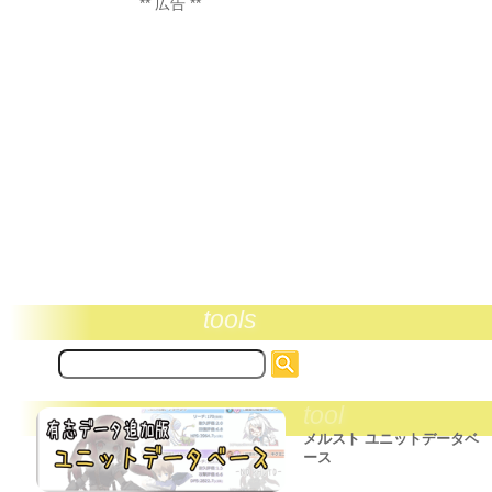
** 広告 **
tools
サ
イ
ト
tool
内
検
メルスト ユニットデータベ
索:
ース