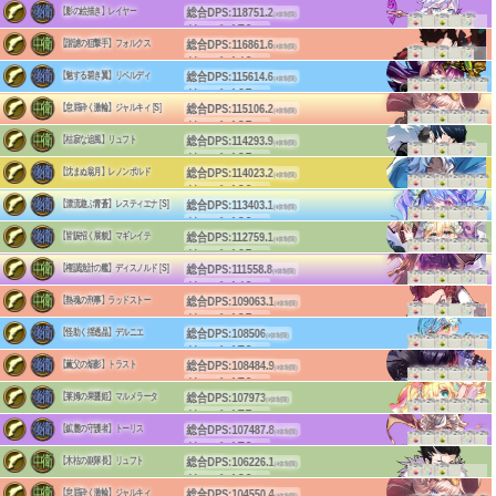
(後衛)
(c)HappyElements
総合DPS:
118751.2
【影の絵描き】レイヤー
単体DPS:6701.4
(4体制限)
+5%
+5%
+5%
(1体5段)
リーチ:170
(後衛)
(c)HappyElements
総合DPS:
116861.6
【諧謔の狙撃手】フォルクス
単体DPS:3498.1
(4体制限)
+5%
+5%
+5%
(2体2段)
リーチ:140
(中衛)
(c)HappyElements
総合DPS:
115614.6
【魅する碧き翼】リベルディ
単体DPS:3401.8
(4体制限)
+7%
+2%
+7%
+2%
+7%
+2%
(2体1段)
リーチ:165
(後衛)
(c)HappyElements
総合DPS:
115106.2
【怠屈砕く激輪】ジャルキィ [S]
単体DPS:6716.7
(4体制限)
+7%
+2%
+7%
+2%
+7%
+2%
(1体4段)
リーチ:135
(中衛)
(c)HappyElements
総合DPS:
114293.9
【枯寂な追風】リュフト
単体DPS:6608.4
(4体制限)
+5%
+5%
+5%
(1体8段)
リーチ:125
(中衛)
(c)HappyElements
総合DPS:
114023.2
【沈まぬ翁月】レノンポルド
単体DPS:3252.5
(4体制限)
+7%
+2%
+7%
+2%
+7%
+2%
(2体2段)
リーチ:180
(後衛)
(c)HappyElements
総合DPS:
113403.1
【漂流遊ぶ青蒼】レスティエナ [S]
単体DPS:6624.2
(4体制限)
+7%
+2%
+7%
+2%
+7%
+2%
(1体5段)
リーチ:180
(後衛)
(c)HappyElements
総合DPS:
112759.1
【皆賑招く展貌】マギレイテ
単体DPS:6365.2
(4体制限)
+7%
+2%
+7%
+2%
+7%
+2%
(1体1段)
リーチ:165
(後衛)
(c)HappyElements
総合DPS:
111558.8
【権謀詭計の艦】ディスノルド [S]
単体DPS:6473.7
(4体制限)
+7%
+2%
+7%
+2%
+7%
+2%
(1体5段)
リーチ:140
(中衛)
(c)HappyElements
総合DPS:
109063.1
【熱魂の刑事】ラッドストー
単体DPS:6481
(4体制限)
+5%
+5%
+5%
(1体8段)
リーチ:135
(中衛)
(c)HappyElements
総合DPS:
108506
【怪助く揺透晶】デルニエ
単体DPS:3212.7
(4体制限)
+7%
+2%
+7%
+2%
+7%
+2%
(2体1段)
リーチ:170
(後衛)
(c)HappyElements
総合DPS:
108484.9
【薫父の焔影】トラスト
単体DPS:6090.4
(4体制限)
+7%
+2%
+7%
+2%
+7%
+2%
(1体5段)
リーチ:170
(後衛)
(c)HappyElements
総合DPS:
107973
【莱姆の果醤姫】マルメラータ
単体DPS:6228.3
(4体制限)
+7%
+2%
+7%
+2%
+7%
+2%
(1体4段)
リーチ:175
(後衛)
(c)HappyElements
総合DPS:
107487.8
【鉱麓の守護者】トーリス
単体DPS:6272.7
(4体制限)
+7%
+2%
+7%
+2%
+7%
+2%
(1体1段)
リーチ:170
(後衛)
(c)HappyElements
総合DPS:
106226.1
【木枯の副隊長】リュフト
単体DPS:6171.1
(4体制限)
+5%
+5%
(1体5段)
リーチ:120
(中衛)
(c)HappyElements
総合DPS:
104550.4
【怠屈砕く激輪】ジャルキィ
(4体制限)