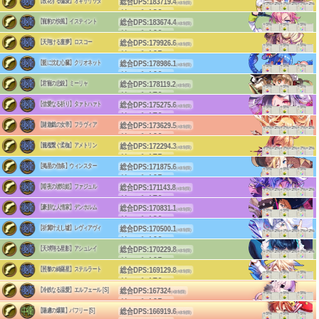
総合DPS:
183719.4
【改花する偏愛】オキサリッタ
単体DPS:2657.3
(4体制限)
+7%
+2%
+7%
+2%
+7%
+2%
(4体1段)
リーチ:180
(後衛)
(c)HappyElements
総合DPS:
183674.4
【寵豹の快風】イスティント
単体DPS:2636.9
(4体制限)
+5%
+5%
+5%
(5体1段)
リーチ:160
(後衛)
(c)HappyElements
総合DPS:
179926.6
【天翔ける童夢】ロスコー
単体DPS:3607.1
(4体制限)
+5%
+5%
+5%
(3体1段)
リーチ:165
(後衛)
(c)HappyElements
総合DPS:
178986.1
【藍に沈む心臓】クリオネット
単体DPS:3533.5
(4体制限)
+5%
+5%
+5%
(3体2段)
リーチ:160
(後衛)
(c)HappyElements
総合DPS:
178119.2
【君寵の忠銃】ミーリャ
単体DPS:3395.6
(4体制限)
+5%
+5%
+5%
(3体2段)
リーチ:170
(後衛)
(c)HappyElements
総合DPS:
175275.6
【信愛なる祈り】タァトハァト
単体DPS:2534.4
(4体制限)
+5%
+5%
+5%
(4体1段)
リーチ:170
(後衛)
(c)HappyElements
総合DPS:
173629.5
【賭遊戯の女帝】フラヴィア
単体DPS:3401.5
(4体制限)
+7%
+2%
+7%
+2%
+7%
+2%
(3体2段)
リーチ:160
(後衛)
(c)HappyElements
総合DPS:
172294.3
【籠檻繋ぐ柔枷】アメトリン
単体DPS:5043.5
(4体制限)
+7%
+2%
+7%
+2%
+7%
+2%
(2体3段)
リーチ:175
(後衛)
(c)HappyElements
総合DPS:
171875.6
【掲星の信条】ウィンスター
単体DPS:4945.8
(4体制限)
+5%
+5%
+5%
(2体3段)
リーチ:165
(後衛)
(c)HappyElements
総合DPS:
171143.8
【暗夜の琥珀姫】ファジュル
単体DPS:2501.6
(4体制限)
+7%
+2%
+7%
+2%
+7%
+2%
(5体1段)
リーチ:170
(後衛)
(c)HappyElements
総合DPS:
170831.1
【豪胆な人情家】デンホルム
単体DPS:4803.1
(4体制限)
+5%
+5%
+5%
(2体3段)
リーチ:180
(後衛)
(c)HappyElements
総合DPS:
170500.1
【祈冀叶えし墟】レヴィアヴィ
単体DPS:2516.1
(4体制限)
+7%
+2%
+7%
+2%
+7%
+2%
(4体1段)
リーチ:160
(後衛)
(c)HappyElements
総合DPS:
170229.8
【天球翔る星影】アシュレイ
単体DPS:4894.3
(4体制限)
+7%
+2%
+7%
+2%
+7%
+2%
(2体3段)
リーチ:165
(後衛)
(c)HappyElements
総合DPS:
169129.8
【照黎の綺羅星】ステルラート
単体DPS:4944.8
(4体制限)
+5%
+5%
+5%
(2体3段)
リーチ:170
(後衛)
(c)HappyElements
総合DPS:
167324
【冷鉄なる温愛】エルフェール [S]
単体DPS:2491.1
(4体制限)
+5%
+5%
+5%
(5体1段)
リーチ:165
(後衛)
(c)HappyElements
総合DPS:
166919.6
【陽慮の爆菓】パフリー [S]
単体DPS:3247.1
(4体制限)
+5%
+5%
+5%
(3体2段)