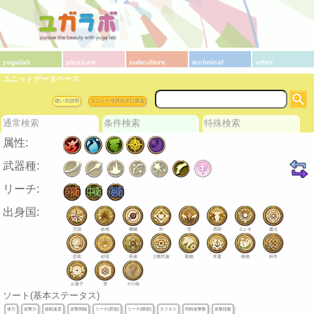
yugalab
pleasure
subculture
technical
other
ユニットデータベース
使い方説明
ユニット寸評ログに戻る
通常検索
条件検索
特殊検索
属性:
武器種:
リーチ:
出身国:
王国
妖精
機械
和
空
西部
エレキ
魔法
恐竜
砂漠
死者
少数民族
動物
常夏
植物
科学
お菓子
雪
その他
ソート(基本ステータス)
体力
攻撃力
移動速度
攻撃間隔
リーチ(昇順)
リーチ(降順)
タフネス
同時攻撃数
攻撃段数