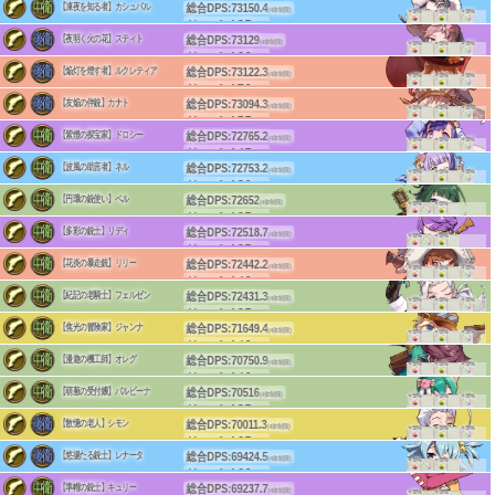
(c)HappyElements
総合DPS:
73150.4
【凍夜を知る者】カシュパル
単体DPS:4262.3
(4体制限)
+5%
+5%
+5%
(1体1段)
リーチ:135
(中衛)
(c)HappyElements
総合DPS:
73129
【夜明く火の花】スティト
単体DPS:4163.3
(4体制限)
+5%
+5%
+5%
(1体1段)
リーチ:160
(後衛)
(c)HappyElements
総合DPS:
73122.3
【焔灯を燈す者】ルクレティア
単体DPS:4257.5
(4体制限)
+5%
+5%
+5%
(1体1段)
リーチ:170
(後衛)
(c)HappyElements
総合DPS:
73094.3
【友焔の伴銃】カナト
単体DPS:4308
(4体制限)
+5%
+5%
+5%
(1体1段)
リーチ:155
(後衛)
(c)HappyElements
総合DPS:
72765.2
【紫燈の探宝家】ドロシー
単体DPS:4160.1
(4体制限)
+5%
+5%
+5%
(1体2段)
リーチ:145
(中衛)
(c)HappyElements
総合DPS:
72753.2
【波風の助言者】ネル
単体DPS:4236.3
(4体制限)
+5%
+5%
+5%
(1体3段)
リーチ:130
(中衛)
(c)HappyElements
総合DPS:
72652
【円環の銃使い】ベル
単体DPS:4140.7
(4体制限)
+5%
+5%
(1体2段)
リーチ:125
(中衛)
(c)HappyElements
総合DPS:
72518.7
【多彩の銃士】リディ
単体DPS:4229.7
(4体制限)
+5%
+5%
(1体1段)
リーチ:125
(中衛)
(c)HappyElements
総合DPS:
72442.2
【花炎の暴走銃】リリー
単体DPS:4127.3
(4体制限)
+5%
+5%
+5%
(1体1段)
リーチ:140
(中衛)
(c)HappyElements
総合DPS:
72431.3
【紀記の老騎士】フェルゼン
単体DPS:4217.5
(4体制限)
+5%
+5%
+5%
(1体1段)
リーチ:135
(中衛)
(c)HappyElements
総合DPS:
71649.4
【焦光の冒険家】ジャンナ
単体DPS:4267.3
(4体制限)
+5%
+5%
+5%
(1体2段)
リーチ:140
(中衛)
(c)HappyElements
総合DPS:
70750.9
【漫遊の機工師】オレグ
単体DPS:4171.4
(4体制限)
+5%
+5%
+5%
(1体2段)
リーチ:140
(中衛)
(c)HappyElements
総合DPS:
70516
【萌葱の受付嬢】バルビーナ
単体DPS:4119
(4体制限)
+5%
+5%
+5%
(1体2段)
リーチ:135
(中衛)
(c)HappyElements
総合DPS:
70011.3
【散憶の老人】シモン
単体DPS:4105.4
(4体制限)
+5%
+5%
+5%
(1体2段)
リーチ:165
(後衛)
(c)HappyElements
総合DPS:
69424.5
【悠揚たる銃士】レナータ
単体DPS:4124.7
(4体制限)
+5%
+5%
(1体1段)
リーチ:160
(後衛)
(c)HappyElements
総合DPS:
69237.7
【準帽の銃士】キュリー
単体DPS:3951.2
(4体制限)
+5%
+5%